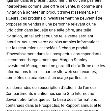
figurant dans le présent document ne doivent pas être
interprétées comme une offre de vente, ni comme une
invitation à acheter un produit d’investissement. Par
ailleurs, ces produits d’investissement ne peuvent être
proposés ou vendus à une personne relevant d’une
juridiction dans laquelle une telle offre, une telle
Resources
invitation, un tel achat ou une telle vente seraient
interdits. Vous trouverez de plus amples informations
sur les restrictions associées à chaque produit
Our dedicated team offers client-focused
d’investissement dans les prospectus correspondants.
resources and expertise with technology-
Je comprends également que Morgan Stanley
based support and solutions.
Investment Management ne garantit ni n’affirme que les
informations fournies par ce site web sont exactes,
complètes ou adaptées à un usage particulier
Les demandes de souscription d'actions de l'un des
Compartiments mentionnés sur le Site Internet ne
doivent être faites que sur la base des informations
contenues dans le Prospectus, le Rapport annuel et le