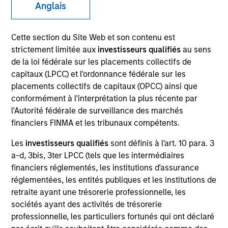
and capital preservation.
Anglais
Cette section du Site Web et son contenu est
strictement limitée aux
investisseurs qualifiés
au sens
de la loi fédérale sur les placements collectifs de
capitaux (LPCC) et l'ordonnance fédérale sur les
MARKETING COMMUNICATION
placements collectifs de capitaux (OPCC) ainsi que
conformément à l'interprétation la plus récente par
l'Autorité fédérale de surveillance des marchés
financiers FINMA et les tribunaux compétents.
Nous contacter
Les
investisseurs qualifiés
sont définis à l'art. 10 para. 3
Présentation générale
a-d, 3bis, 3ter LPCC (tels que les intermédiaires
Produits
financiers réglementés, les institutions d'assurance
réglementées, les entités publiques et les institutions de
CashInvest by Morgan Stanley
retraite ayant une trésorerie professionnelle, les
Explore More
sociétés ayant des activités de trésorerie
professionnelle, les particuliers fortunés qui ont déclaré
Nous contacter