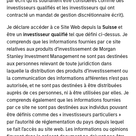
par écrit qu'ils souhaitent être considérés comme des
investisseurs qualifiés et les investisseurs qui ont
contracté un mandat de gestion discrétionnaire écrit).
Overview
Je déclare accéder à ce Site Web depuis la
Suisse
et
être un
investisseur qualifié
tel que défini ci-dessus. Je
comprends que les informations fournies par ce site
relatives aux produits d’investissement de Morgan
Stanley Investment Management ne sont pas destinées
aux personnes relevant de toute juridiction dans
Expertise
laquelle la distribution des produits d’investissement ou
la communication des informations afférentes n’est pas
We help treasury professionals and other
autorisée, et ne sont pas destinées à être distribuées
clients navigate the ever-evolving cash
auprès de ces personnes, ni à être utilisées par elles. Je
comprends également que les informations fournies
management landscape through a
par ce site ne sont pas destinées aux individus pouvant
combination of expertise, resources and
être définis comme des « investisseurs particuliers »
strategies.
par l’autorité de réglementation du pays depuis lequel
se fait l’accès au site web. Les informations ou opinions