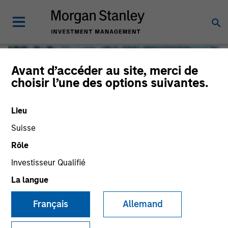
Avant d’accéder au site, merci de
choisir l’une des options suivantes.
Lieu
Suisse
Rôle
Investisseur Qualifié
Global Liquidity
La langue
Français
Allemand
We offer investments across the world’s liquidity markets
to meet a range of investors’ needs for income, liquidity