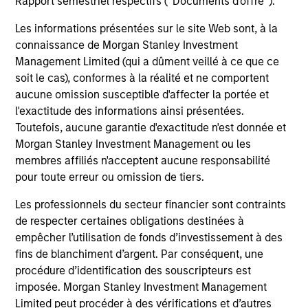
Rapport semestriel respectifs (' Documents d'offre ').
Investment solutions
Les informations présentées sur le site Web sont, à la
Strategies to meet a range of investor
connaissance de Morgan Stanley Investment
cash-management needs – from liquidity
Management Limited (qui a dûment veillé à ce que ce
and money markets to ultra-short funds and
soit le cas), conformes à la réalité et ne comportent
aucune omission susceptible d'affecter la portée et
customized solutions.
l'exactitude des informations ainsi présentées.
Toutefois, aucune garantie d'exactitude n'est donnée et
Morgan Stanley Investment Management ou les
membres affiliés n'acceptent aucune responsabilité
pour toute erreur ou omission de tiers.
Les professionnels du secteur financier sont contraints
de respecter certaines obligations destinées à
empêcher l’utilisation de fonds d’investissement à des
Morgan Stanley Liquidity
fins de blanchiment d’argent. Par conséquent, une
procédure d’identification des souscripteurs est
Funds
imposée. Morgan Stanley Investment Management
Limited peut procéder à des vérifications et d’autres