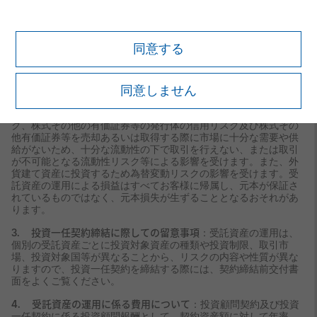
1. 投資一任契約の概要
：投資一任契約は、お客様の資産の運用
に関し、お客様があらかじめ運用の基本方針を定めた上で、有価
証券の価値等の分析に基づく投資判断のすべてを当社に一任し、
当社がこれをお引き受けするものです。お客様は投資を行うのに
同意する
必要な権限を当社に委任し、当社は委任された権限を行使するに
あたっては、当社の投資判断に基づきこれを行い、お客様は個別
の指示を行わないものとします。
同意しません
2. 元本損失が生ずることとなるおそれ
：受託資産の運用には、
受託資産に組入れられた株式その他の有価証券等の価格変動リス
ク、株式その他の有価証券等の発行体の信用リスク及び株式その
他有価証券等を売却あるいは取得する際に市場に十分な需要や供
給がないため、十分な流動性の下で取引を行えない、または取引
が不可能となる流動性リスク等による影響を受けます。また、外
貨建て資産に投資するため為替変動リスクの影響を受けます。受
託資産の運用による損益はすべてお客様に帰属し、元本が保証さ
れているものではなく、元本損失が生ずることとなるおそれがあ
ります。
3. 投資一任契約締結に際しての留意事項
：受託資産の運用は、
個別の受託資産ごとに投資対象資産の種類や投資制限、取引市
場、投資対象国等が異なることから、リスクの内容や性質が異な
りますので、投資一任契約を締結する際には、契約締結前交付書
面をよくご覧ください。
4. 受託資産の運用に係る費用について
：投資顧問契約及び投資
一任契約に係る投資顧問報酬として、契約資産額に対して年率