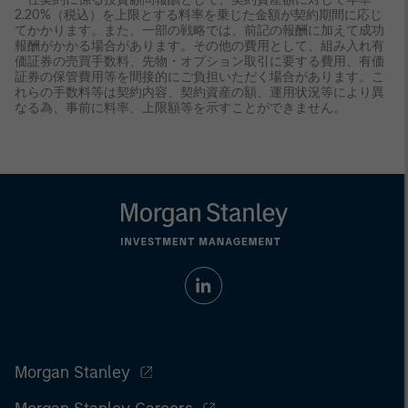
2.20%（税込）を上限とする料率を乗じた金額が契約期間に応じ
てかかります。また、一部の戦略では、前記の報酬に加えて成功
報酬がかかる場合があります。その他の費用として、組み入れ有
価証券の売買手数料、先物・オプション取引に要する費用、有価
証券の保管費用等を間接的にご負担いただく場合があります。こ
れらの手数料等は契約内容、契約資産の額、運用状況等により異
なる為、事前に料率、上限額等を示すことができません。
Morgan Stanley