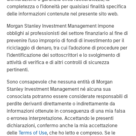
completezza o l’idoneità per qualsiasi finalità specifica
additional 4 Bcf of storage capacity to the system.
delle informazioni contenute nel presente sito web.
Jerry Morris, President and Chief Executive Officer of
Morgan Stanley Investment Management impone
Southern Star, said, “Morgan Stanley Infrastructure
obblighi ai professionisti del settore finanziario al fine di
Partners has been a very strong partner, and with their
prevenire l’uso improprio di fondi di investimento per il
support and guidance we have strategically grown our
riciclaggio di denaro, tra cui l’adozione di procedure per
capabilities and implemented critical operational
l’identificazione dei sottoscrittori e lo svolgimento di
improvements across the system. Our customers should
attività di verifica e di altri controlli di sicurezza
expect further enhancements to service and flexibility.”
pertinenti.
Completion of the transaction is subject to certain
Sono consapevole che nessuna entità di Morgan
standard conditions, including expiration or termination
Stanley Investment Management né alcuna sua
of the Hart-Scott-Rodino antitrust review period and
consociata potranno essere considerate responsabili di
reaffirmation of credit ratings of certain outstanding
perdite derivanti direttamente o indirettamente da
bonds. The seller received a limited amount of preferred
informazioni ottenute in conseguenza di una mia falsa
equity. Other terms of the transaction were not
o erronea interpretazione. Accettando le presenti
disclosed.
dichiarazioni, confermo anche la mia accettazione
delle
Terms of Use
, che ho letto e compreso. Se le