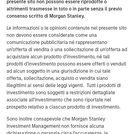
presente sito non possono essere riprodotte o
delivery capacity of approximately 1.3 Bcf per day.
altrimenti trasmesse in toto o in parte senza il previo
“Opportunities to invest in the U.S. natural gas pipeline
consenso scritto di Morgan Stanley.
sector are scarce, and we are very pleased to acquire full
Le informazioni o le opinioni contenute nel presente sito
ownership of another regulated core infrastructure
non devono essere considerate come una
asset,” said John Veech, Head of Americas Investing for
comunicazione pubblicitaria né rappresentano
Morgan Stanley Infrastructure. “We have worked closely
un’offerta di vendita o una sollecitazione di un’offerta ad
with Southern Star’s seasoned management team to
acquistare alcun prodotto d’investimento, né tali
initiate growth projects and implement a strategic capital
prodotti d’investimento possono essere offerti o venduti
expenditures program. We look forward to further
ad alcun soggetto in una giurisdizione in cui tale
building the business and continuing to provide excellent
offerta, sollecitazione, acquisto o vendita siano
service to customers.”
illegittimi ai sensi delle leggi vigenti. Tutti i prodotti di
Over the past two years, Southern Star has made
investimento sono soggetti a restrizioni dettagliate
significant capital expenditures, including extensive
associate all’investimento che sono riportate nel
maintenance and pipeline integrity projects, and steps to
prospetto relativo a ciascun prodotto di investimento.
enhance public safety. In addition, a number of growth
Sono inoltre consapevole che Morgan Stanley
projects have been completed or are under way,
Investment Management non fornisce alcuna
including the Elk City Storage Field Expansion, which was
dichiarazione o garanzia circa l’accuratezza, la
placed into service in April 2011 and now provides an