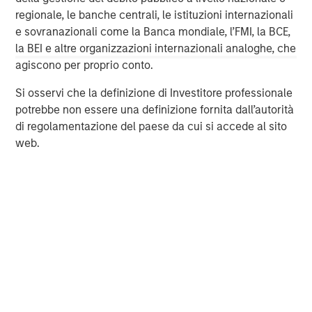
regionale, le banche centrali, le istituzioni internazionali
Morgan Stanley (NYSE: MS) is a leading global financial
e sovranazionali come la Banca mondiale, l’FMI, la BCE,
services firm providing a wide range of investment
la BEI e altre organizzazioni internazionali analoghe, che
banking, securities, investment management and wealth
agiscono per proprio conto.
management services. The Firm's employees serve
clients worldwide including corporations, governments,
Si osservi che la definizione di Investitore professionale
institutions and individuals from more than 1,200 offices
potrebbe non essere una definizione fornita dall’autorità
in 43 countries. For further information about Morgan
di regolamentazione del paese da cui si accede al sito
Stanley, please visit
www.morganstanley.com
.
web.
About Southern Star Central Corp.
Southern Star Central Corp., headquartered in
Owensboro, Kentucky, owns Southern Star Central Gas
Pipeline, Inc., an interstate natural gas transmission
system spanning approximately 6,000 miles in the
Midwest and mid-continent regions of the United States.
Southern Star’s pipeline facilities are located throughout