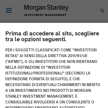
Prima di accedere al sito, scegliere
NEWSROOM
tra le opzioni seguenti.
Morgan Stanley
PER I SOGGETTI CLASSIFICATI COME “INVESTITORI
Infrastructure Partners
RETAIL” AI SENSI DELLA DIRETTIVA 2011/61/UE
(“AIFMD”), O GLI INVESTITORI CHE NON RIENTRANO
Acquires Full Ownership of
NELLA DEFINIZIONE DI “INVESTITORI
ISTITUZIONALI/PROFESSIONALI” (SECONDO LA
Southern Star Central Corp.
DEFINIZIONE FORNITA DI SEGUITO), E CHE
NECESSITANO DI EVENTUALI CHIARIMENTI IN MERITO
A UN INVESTIMENTO NEI PRODOTTI DI MORGAN
23 AGOSTO 2012
STANLEY INVESTMENT MANAGEMENT, È
CONSIGLIABILE RIVOLGERSI A UN CONSULENTE O
INTERMEDIARIO FINANZIARIO AUTORIZZATO.