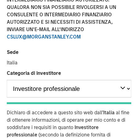
QUALORA NON SIA POSSIBILE RIVOLGERSI A UN
CONSULENTE O INTERMEDIARIO FINANZIARIO
NEW YORK — Aug 23, 2012
AUTORIZZATO E SI NECESSITI DI ASSISTENZA,
INVIARE UN’E-MAIL ALL’INDIRIZZO
Morgan Stanley Infrastructure, the dedicated
CSLUX@MORGANSTANLEY.COM
infrastructure investing platform of Morgan Stanley
Investment Management, announced today that Morgan
Sede
Stanley Infrastructure Partners (MSIP) has increased its
ownership stake to 100 percent of the Common Equity of
Italia
Southern Star Central Corp., parent company of Southern
Categoria di investitore
Star Central Gas Pipeline (Southern Star). MSIP, a $4
billion global infrastructure fund, originally acquired a 40
percent economic stake with 50 percent governance
rights in Southern Star in March 2010.
Southern Star is the primary gas transmission and
Dichiaro di accedere a questo sito web dall’
Italia
al fine
natural gas storage facility provider for several major U.S.
di ottenere informazioni, di operare per mio conto e di
Midwest cities and power generation providers. Southern
soddisfare i requisiti in quanto
Investitore
Star serves metropolitan areas in Missouri (Kansas City,
professionale
(secondo la definizione fornita di