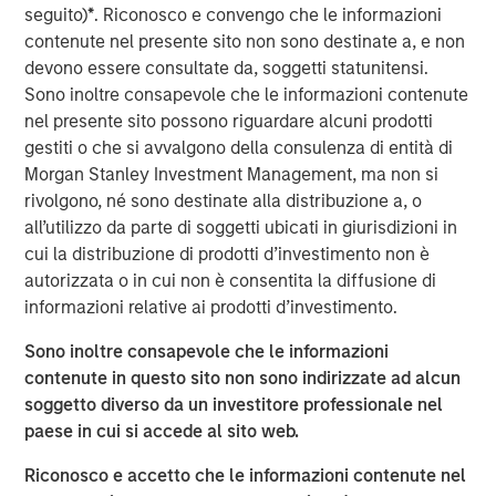
St. Louis, Springfield, St. Joseph and Joplin), Kansas
seguito)
*
. Riconosco e convengo che le informazioni
(Wichita, Kansas City, Topeka and Lawrence) and
contenute nel presente sito non sono destinate a, e non
Oklahoma (Oklahoma City). Southern Star receives gas
devono essere consultate da, soggetti statunitensi.
supplies from major producing regions, including the
Sono inoltre consapevole che le informazioni contenute
Hugoton, Anadarko and Rocky Mountain basins. The
nel presente sito possono riguardare alcuni prodotti
system has 23 interconnections with other major
gestiti o che si avvalgono della consulenza di entità di
interstate and intrastate pipelines, allowing its customers
Morgan Stanley Investment Management, ma non si
to source from additional producing basins, including the
rivolgono, né sono destinate alla distribuzione a, o
San Juan and Permian basins.
all’utilizzo da parte di soggetti ubicati in giurisdizioni in
cui la distribuzione di prodotti d’investimento non è
As a regulated asset supplying crucial services to a fully
autorizzata o in cui non è consentita la diffusione di
contracted customer base, Southern Star is a “core”
informazioni relative ai prodotti d’investimento.
infrastructure asset. The system consists of
approximately 6,000 miles of mainline and branch
Sono inoltre consapevole che le informazioni
transmission pipelines, with 2.4 billion cubic feet (Bcf)
contenute in questo sito non sono indirizzate ad alcun
per day of mainline delivery capacity. In addition, the
soggetto diverso da un investitore professionale nel
company’s extensive storage network of eight
paese in cui si accede al sito web.
underground storage fields contains total working
Riconosco e accetto che le informazioni contenute nel
capacity of approximately 47 Bcf, with aggregate