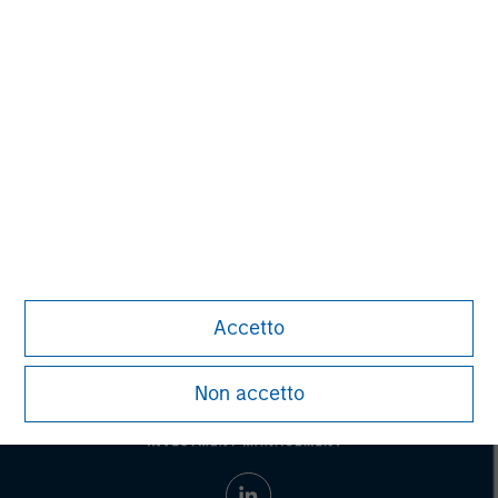
Kansas, Oklahoma, Nebraska, Missouri, Wyoming,
Colorado and Texas. It serves metropolitan areas in
Missouri (Kansas City, St. Louis, Springfield, St. Joseph
and Joplin), Kansas (Wichita, Kansas City, Topeka and
Lawrence) and Oklahoma (Oklahoma City). For additional
information about Southern Star, please visit
www.sscgp.com
.
Accetto
Non accetto