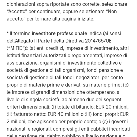
dichiarazioni sopra riportate sono corrette, selezionare
About Morgan Stanley Infrastructure
“Accetto” per continuare, oppure selezionare “Non
accetto” per tornare alla pagina iniziale.
Morgan Stanley Infrastructure (MSI), part of Morgan
Stanley Investment Management, is an infrastructure
* Il termine
investitore professionale
indica (ai sensi
investment and management platform with $4 billion
dell’Allegato II Parte I della Direttiva 2014/65/UE
under management that focuses on assets providing
(“MiFID”)): (a) enti creditizi, imprese di investimento, altri
essential public goods and services to societies across
istituti finanziari autorizzati o regolamentati, imprese di
the globe. MSI employs a disciplined process to invest in
assicurazione, organismi di investimento collettivo e
and manage diverse assets covering 11 sectors in eight
società di gestione di tali organismi, fondi pensione e
countries across four continents. With teams in North
società di gestione di tali fondi, negoziatori per conto
America, Europe and Asia, MSI leverages a global
proprio di materie prime e derivati su materie prime; (b)
network of relationships to source investments in sectors
le imprese di grandi dimensioni che ottemperano, a
such as transport, energy & utilities, communications and
livello di singola società, ad almeno due dei seguenti
social infrastructure. For further information, please visit
criteri dimensionali: (i) totale di bilancio: EUR 20 milioni,
www.morganstanley.com/im/infrastructurepartners
.
(ii) fatturato netto: EUR 40 milioni o (iii) fondi propri: EUR
2 milioni, che agiscono per proprio conto; o (c) i governi
nazionali e regionali, compresi gli enti pubblici incaricati
About Morgan Stanley
della gestione del debito pubblico a livello nazionale o