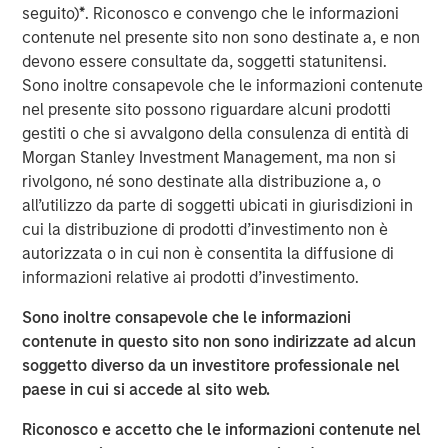
partner of choice for veterinarians wishing to realize
seguito)
*
. Riconosco e convengo che le informazioni
some personal liquidity while retaining a minority interest
contenute nel presente sito non sono destinate a, e non
in a rapidly-growing and ‘vet-friendly’ holding company.
devono essere consultate da, soggetti statunitensi.
The Company provides systems and processes to
Sono inoltre consapevole che le informazioni contenute
enhance productivity and improve medical services while
nel presente sito possono riguardare alcuni prodotti
maintaining the practice’s local culture and community
gestiti o che si avvalgono della consulenza di entità di
identity.
Morgan Stanley Investment Management, ma non si
rivolgono, né sono destinate alla distribuzione a, o
Pathway and MSPE intend to grow meaningfully in the
all’utilizzo da parte di soggetti ubicati in giurisdizioni in
coming years through organic and acquisition-driven
cui la distribuzione di prodotti d’investimento non è
growth. Additionally, as part of the transaction, Pathway
autorizzata o in cui non è consentita la diffusione di
is acquiring a majority interest in Thrive, a new veterinary
informazioni relative ai prodotti d’investimento.
clinic concept focused on affordable and convenient
care.
Sono inoltre consapevole che le informazioni
contenute in questo sito non sono indirizzate ad alcun
Aaron Sack, co-head of Morgan Stanley Global Private
soggetto diverso da un investitore professionale nel
Equity, said, “We are excited for the opportunity to partner
paese in cui si accede al sito web.
with Pathway. Morgan Stanley Global Private Equity has a
history of investing in founder-owned companies in
Riconosco e accetto che le informazioni contenute nel
attractive industries. Dr. Trautwein and his talented