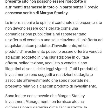
presente sito non possono essere riprodotte o
leadership team represent one of the highest quality
altrimenti trasmesse in toto o in parte senza il previo
platforms in the fragmented yet consolidating veterinary
consenso scritto di Morgan Stanley.
services space.”
Le informazioni o le opinioni contenute nel presente sito
Gary Matthews, managing director and operating partner
non devono essere considerate come una
of Morgan Stanley Global Private Equity, added, “The
comunicazione pubblicitaria né rappresentano
Company’s strong culture and dedication to patient care
un’offerta di vendita o una sollecitazione di un’offerta ad
have positioned Pathway as an industry leader. We look
acquistare alcun prodotto d’investimento, né tali
forward to collaborating with Pathway’s talented
prodotti d’investimento possono essere offerti o venduti
management team to drive organic and acquisition-
ad alcun soggetto in una giurisdizione in cui tale
fueled growth.”
offerta, sollecitazione, acquisto o vendita siano
illegittimi ai sensi delle leggi vigenti. Tutti i prodotti di
Dr. Trautwein, founder of Pathway, said, “We are excited
investimento sono soggetti a restrizioni dettagliate
to partner with Morgan Stanley Global Private Equity and
associate all’investimento che sono riportate nel
enter a new phase of growth. We are proud of the
prospetto relativo a ciascun prodotto di investimento.
platform we have established and expect this new
partnership to deliver significant value as we expand. Our
Sono inoltre consapevole che Morgan Stanley
unique value proposition combined with our unmatched
Investment Management non fornisce alcuna
network of relationships with leading veterinary practice
dichiarazione o garanzia circa l’accuratezza, la