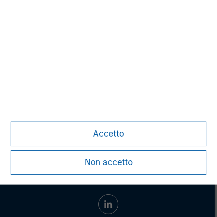
Morgan Stanley Capital Partners manages a middle-
market private equity platform with a strong focus on
value creation. The team has invested capital in a broad
spectrum of industries for over two decades.
Accetto
Non accetto