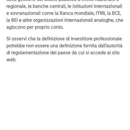
investment management solutions to a diverse client
regionale, le banche centrali, le istituzioni internazionali
base, which includes governments, institutions,
e sovranazionali come la Banca mondiale, l’FMI, la BCE,
corporations and individuals worldwide. For further
la BEI e altre organizzazioni internazionali analoghe, che
information about Morgan Stanley Investment
agiscono per proprio conto.
Management, please visit
www.morganstanley.com/im
.
Si osservi che la definizione di Investitore professionale
potrebbe non essere una definizione fornita dall’autorità
di regolamentazione del paese da cui si accede al sito
About Morgan Stanley
web.
Morgan Stanley (NYSE: MS) is a leading global financial
services firm providing investment banking, securities,
wealth management and investment management
services. With offices in more than 43 countries, the
Firm's employees serve clients worldwide including
corporations, governments, institutions and individuals.
For further information about Morgan Stanley, please visit
www.morganstanley.com
.
Morgan Stanley Capital Partners