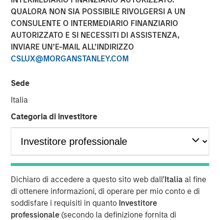
QUALORA NON SIA POSSIBILE RIVOLGERSI A UN
CONSULENTE O INTERMEDIARIO FINANZIARIO
NEW YORK— Aug 22, 2016
AUTORIZZATO E SI NECESSITI DI ASSISTENZA,
INVIARE UN’E-MAIL ALL’INDIRIZZO
Investment funds managed by Morgan Stanley Global
CSLUX@MORGANSTANLEY.COM
Private Equity (collectively, “MSPE”) announced today
that they have completed an investment in Pathway
Sede
Partners Vet Holding LLC (“Pathway” or the “Company”).
Founded by Dr. Jasen Trautwein in Austin, TX and led by
Italia
CEO Shawn McVey, Pathway is a leading veterinary
Categoria di investitore
hospital owner and operator. MSPE is partnering with Dr.
Trautwein, Mr. McVey and the management team, who
will remain in place and retain a significant minority stake
in the Company.
Pathway owns over 30 general and specialty veterinary
Dichiaro di accedere a questo sito web dall’
Italia
al fine
hospitals, and, together with their talented veterinarians
di ottenere informazioni, di operare per mio conto e di
and staff, are dedicated to providing the highest and most
soddisfare i requisiti in quanto
Investitore
ethical standard of patient care. Pathway seeks to be a
professionale
(secondo la definizione fornita di