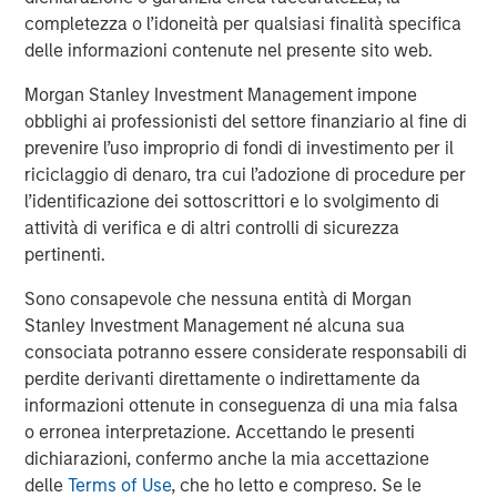
owners makes Pathway the partner of choice in a rapidly
completezza o l’idoneità per qualsiasi finalità specifica
consolidating marketplace.”
delle informazioni contenute nel presente sito web.
Shawn McVey, CEO of Pathway, said, “We have looked
Morgan Stanley Investment Management impone
long and hard for the right partner and for us, Morgan
obblighi ai professionisti del settore finanziario al fine di
Stanley Global Private Equity couldn’t be a better fit to
prevenire l’uso improprio di fondi di investimento per il
help us grow.”
riciclaggio di denaro, tra cui l’adozione di procedure per
l’identificazione dei sottoscrittori e lo svolgimento di
Debevoise and Plimpton LLP served as legal counsel for
attività di verifica e di altri controlli di sicurezza
MSPE. Financing for the transaction was provided by
pertinenti.
Antares Capital, L.P.
Sono consapevole che nessuna entità di Morgan
Stanley Investment Management né alcuna sua
consociata potranno essere considerate responsabili di
About Morgan Stanley Global Private Equity
perdite derivanti direttamente o indirettamente da
Morgan Stanley Global Private Equity, the middle-market
informazioni ottenute in conseguenza di una mia falsa
focused private equity business of Morgan Stanley
o erronea interpretazione. Accettando le presenti
Investment Management, is a leading middle-market
dichiarazioni, confermo anche la mia accettazione
private equity platform that has invested capital in a
delle
Terms of Use
, che ho letto e compreso. Se le