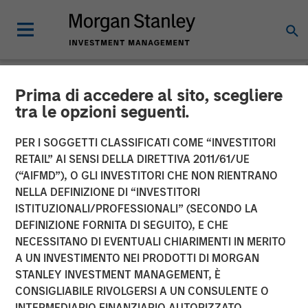
Prima di accedere al sito, scegliere
NEWSROOM
tra le opzioni seguenti.
Morgan Stanley Global
PER I SOGGETTI CLASSIFICATI COME “INVESTITORI
Private Equity Completes
RETAIL” AI SENSI DELLA DIRETTIVA 2011/61/UE
(“AIFMD”), O GLI INVESTITORI CHE NON RIENTRANO
Investment in Pathway
NELLA DEFINIZIONE DI “INVESTITORI
ISTITUZIONALI/PROFESSIONALI” (SECONDO LA
Partners
DEFINIZIONE FORNITA DI SEGUITO), E CHE
NECESSITANO DI EVENTUALI CHIARIMENTI IN MERITO
A UN INVESTIMENTO NEI PRODOTTI DI MORGAN
22 AGOSTO 2016
STANLEY INVESTMENT MANAGEMENT, È
CONSIGLIABILE RIVOLGERSI A UN CONSULENTE O
INTERMEDIARIO FINANZIARIO AUTORIZZATO.