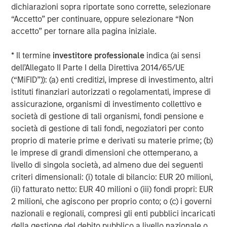
broad spectrum of industries for over two decades.
dichiarazioni sopra riportate sono corrette, selezionare
Morgan Stanley Global Private Equity focuses on privately
“Accetto” per continuare, oppure selezionare “Non
negotiated equity and equity-related investments
accetto” per tornare alla pagina iniziale.
primarily in North America, as well as Europe and other
regions and seeks to create value in portfolio companies
* Il termine
investitore professionale
indica (ai sensi
primarily through operational improvement. For further
dell’Allegato II Parte I della Direttiva 2014/65/UE
information about Morgan Stanley Global Private Equity,
(“MiFID”)): (a) enti creditizi, imprese di investimento, altri
please visit
www.morganstanley.com/im/capitalpartners
.
istituti finanziari autorizzati o regolamentati, imprese di
assicurazione, organismi di investimento collettivo e
società di gestione di tali organismi, fondi pensione e
società di gestione di tali fondi, negoziatori per conto
About Morgan Stanley Investment Management
proprio di materie prime e derivati su materie prime; (b)
Morgan Stanley Investment Management, together with
le imprese di grandi dimensioni che ottemperano, a
its investment advisory affiliates, has more than 590
livello di singola società, ad almeno due dei seguenti
investment professionals around the world and $406
criteri dimensionali: (i) totale di bilancio: EUR 20 milioni,
billion in assets under management or supervision as of
(ii) fatturato netto: EUR 40 milioni o (iii) fondi propri: EUR
June 30, 2016. Morgan Stanley Investment Management
2 milioni, che agiscono per proprio conto; o (c) i governi
strives to provide outstanding long-term investment
nazionali e regionali, compresi gli enti pubblici incaricati
performance, service and a comprehensive suite of
della gestione del debito pubblico a livello nazionale o