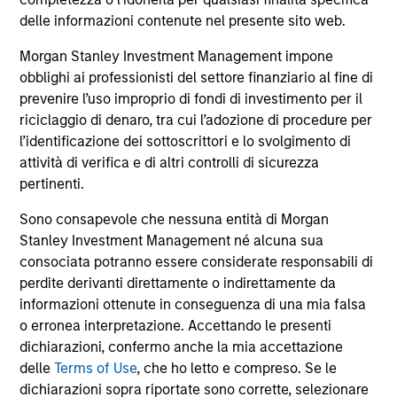
delle informazioni contenute nel presente sito web.
The BEAT Video - 3 trimestre 2026
Morgan Stanley Investment Management impone
In questo video, mettiamo in evidenza i temi
obblighi ai professionisti del settore finanziario al fine di
chiave che osserviamo nel panorama globale
prevenire l’uso improprio di fondi di investimento per il
degli investimenti.
riciclaggio di denaro, tra cui l’adozione di procedure per
l’identificazione dei sottoscrittori e lo svolgimento di
attività di verifica e di altri controlli di sicurezza
pertinenti.
Sono consapevole che nessuna entità di Morgan
17-LUG-2026
Stanley Investment Management né alcuna sua
consociata potranno essere considerate responsabili di
perdite derivanti direttamente o indirettamente da
informazioni ottenute in conseguenza di una mia falsa
o erronea interpretazione. Accettando le presenti
dichiarazioni, confermo anche la mia accettazione
delle
Terms of Use
, che ho letto e compreso. Se le
dichiarazioni sopra riportate sono corrette, selezionare