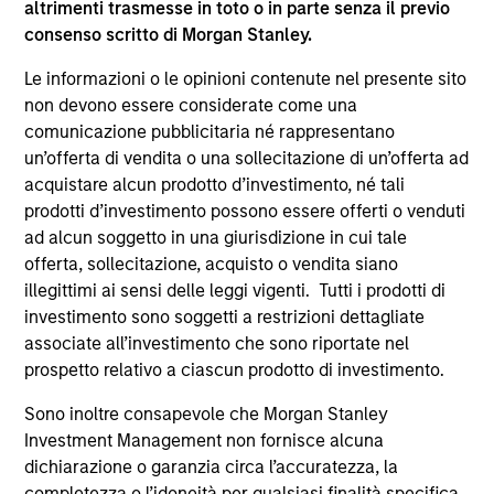
discutere perché rendimenti più elevati,
altrimenti trasmesse in toto o in parte senza il previo
dispersione dei mercati e selezione attiva nel
consenso scritto di Morgan Stanley.
reddito fisso possono creare interessanti
Le informazioni o le opinioni contenute nel presente sito
opportunità di alpha nei portafogli.
non devono essere considerate come una
comunicazione pubblicitaria né rappresentano
un’offerta di vendita o una sollecitazione di un’offerta ad
22-LUG-2026
acquistare alcun prodotto d’investimento, né tali
prodotti d’investimento possono essere offerti o venduti
ad alcun soggetto in una giurisdizione in cui tale
offerta, sollecitazione, acquisto o vendita siano
illegittimi ai sensi delle leggi vigenti. Tutti i prodotti di
investimento sono soggetti a restrizioni dettagliate
associate all’investimento che sono riportate nel
prospetto relativo a ciascun prodotto di investimento.
Sono inoltre consapevole che Morgan Stanley
Investment Management non fornisce alcuna
dichiarazione o garanzia circa l’accuratezza, la
TRIMESTRALE
completezza o l’idoneità per qualsiasi finalità specifica