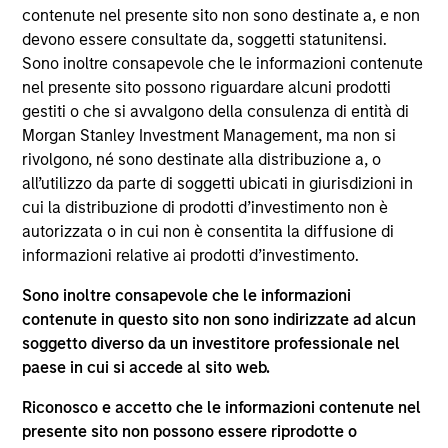
compresse e crescente dispersione tra gli
contenute nel presente sito non sono destinate a, e non
emittenti.
28-LUG-2026
devono essere consultate da, soggetti statunitensi.
Sono inoltre consapevole che le informazioni contenute
nel presente sito possono riguardare alcuni prodotti
gestiti o che si avvalgono della consulenza di entità di
Morgan Stanley Investment Management, ma non si
rivolgono, né sono destinate alla distribuzione a, o
all’utilizzo da parte di soggetti ubicati in giurisdizioni in
cui la distribuzione di prodotti d’investimento non è
autorizzata o in cui non è consentita la diffusione di
informazioni relative ai prodotti d’investimento.
Sono inoltre consapevole che le informazioni
contenute in questo sito non sono indirizzate ad alcun
WEBINAR
soggetto diverso da un investitore professionale nel
paese in cui si accede al sito web.
Webinar trimestrale del The BEAT™ –
Luglio 2026
Riconosco e accetto che le informazioni contenute nel
Guarda la replica per ascoltare i nostri relatori
presente sito non possono essere riprodotte o