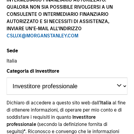
QUALORA NON SIA POSSIBILE RIVOLGERSI A UN
CONSULENTE O INTERMEDIARIO FINANZIARIO
AUTORIZZATO E SI NECESSITI DI ASSISTENZA,
INVIARE UN’E-MAIL ALL’INDIRIZZO
CSLUX@MORGANSTANLEY.COM
Sede
Italia
GLOBAL FIXED INCOME BULLETIN
Categoria di investitore
Video: Resilienza
Guarda il nostro ultimo aggiornamento video sul
reddito fisso per una sintesi delle dinamiche che
hanno caratterizzato i mercati a giugno, delle
Dichiaro di accedere a questo sito web dall’
Italia
al fine
ragioni per cui la ricerca di rendimento continua a
di ottenere informazioni, di operare per mio conto e di
sostenere i settori del credito e delle
soddisfare i requisiti in quanto
Investitore
cartolarizzazioni e delle opportunità che
professionale
(secondo la definizione fornita di
individuiamo in un contesto di valutazioni ancora
seguito)
*
. Riconosco e convengo che le informazioni