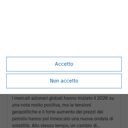
Accetto
GLOBAL EQUITY OBSERVER
Non accetto
Prezzi dell’energia sotto pressione,
conflitti geopolitici e nuove narrative di
mercato
I mercati azionari globali hanno iniziato il 2026 su
una nota molto positiva, ma le tensioni
geopolitiche e il forte aumento dei prezzi del
petrolio hanno poi innescato una nuova ondata di
volatilità. Allo stesso tempo, un cambio di