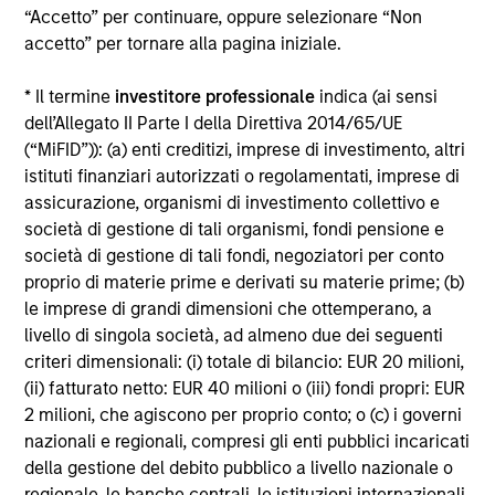
“Accetto” per continuare, oppure selezionare “Non
accetto” per tornare alla pagina iniziale.
* Il termine
investitore professionale
indica (ai sensi
GLOBAL FIXED INCOME BULLETIN
dell’Allegato II Parte I della Direttiva 2014/65/UE
(“MiFID”)): (a) enti creditizi, imprese di investimento, altri
Resilienza
istituti finanziari autorizzati o regolamentati, imprese di
assicurazione, organismi di investimento collettivo e
I mercati obbligazionari hanno mostrato resilienza
società di gestione di tali organismi, fondi pensione e
a giugno, mentre il persistere delle pressioni
società di gestione di tali fondi, negoziatori per conto
inflazionistiche e l'atteggiamento prudente delle
proprio di materie prime e derivati su materie prime; (b)
banche centrali hanno rafforzato le aspettative di
le imprese di grandi dimensioni che ottemperano, a
un mantenimento di condizioni monetarie
livello di singola società, ad almeno due dei seguenti
restrittive. La forte domanda, la minore volatilità
criteri dimensionali: (i) totale di bilancio: EUR 20 milioni,
dei tassi e la caccia al reddito da parte degli
(ii) fatturato netto: EUR 40 milioni o (iii) fondi propri: EUR
investitori hanno sostenuto il credito, i titoli
2 milioni, che agiscono per proprio conto; o (c) i governi
cartolarizzati e il debito dei mercati emergenti,
15-LUG-2026
nazionali e regionali, compresi gli enti pubblici incaricati
mentre le valutazioni elevate hanno indicato il
della gestione del debito pubblico a livello nazionale o
carry e la selezione dei titoli come i principali
regionale, le banche centrali, le istituzioni internazionali