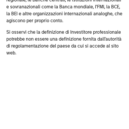
driver di rendimento.
e sovranazionali come la Banca mondiale, l’FMI, la BCE,
la BEI e altre organizzazioni internazionali analoghe, che
agiscono per proprio conto.
Si osservi che la definizione di Investitore professionale
potrebbe non essere una definizione fornita dall’autorità
di regolamentazione del paese da cui si accede al sito
web.
GLOBAL EQUITY OBSERVER
Le borse: la silenziosa infrastruttura su
cui poggiano i mercati moderni
Il team International Equity di Morgan Stanley
illustra come le borse valori si siano trasformate
in infrastrutture finanziarie strategiche, grazie a
ricavi resilienti e un a ruolo sempre più rilevante
nella gestione dei dati, nelle operazioni di clearing
e nell’attività di negoziazione.