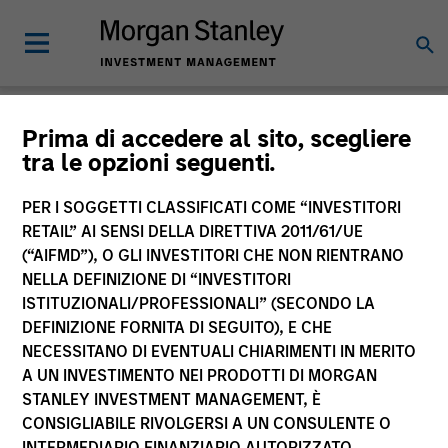
Approfondimenti
Prima di accedere al sito, scegliere
tra le opzioni seguenti.
PER I SOGGETTI CLASSIFICATI COME “INVESTITORI
RETAIL” AI SENSI DELLA DIRETTIVA 2011/61/UE
(“AIFMD”), O GLI INVESTITORI CHE NON RIENTRANO
Tutto
NELLA DEFINIZIONE DI “INVESTITORI
ISTITUZIONALI/PROFESSIONALI” (SECONDO LA
DEFINIZIONE FORNITA DI SEGUITO), E CHE
NECESSITANO DI EVENTUALI CHIARIMENTI IN MERITO
A UN INVESTIMENTO NEI PRODOTTI DI MORGAN
24
of
355
Risultati
Filter
1
STANLEY INVESTMENT MANAGEMENT, È
CONSIGLIABILE RIVOLGERSI A UN CONSULENTE O
INTERMEDIARIO FINANZIARIO AUTORIZZATO.