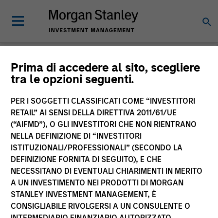
Morgan Stanley
Prima di accedere al sito, scegliere
tra le opzioni seguenti.
Investment Funds
PER I SOGGETTI CLASSIFICATI COME “INVESTITORI
RETAIL” AI SENSI DELLA DIRETTIVA 2011/61/UE
(“AIFMD”), O GLI INVESTITORI CHE NON RIENTRANO
NELLA DEFINIZIONE DI “INVESTITORI
ISTITUZIONALI/PROFESSIONALI” (SECONDO LA
DEFINIZIONE FORNITA DI SEGUITO), E CHE
NECESSITANO DI EVENTUALI CHIARIMENTI IN MERITO
La presente comunicazione ha carattere promozionale.
A UN INVESTIMENTO NEI PRODOTTI DI MORGAN
STANLEY INVESTMENT MANAGEMENT, È
La performance passata non è un indicatore affidabile dei
CONSIGLIABILE RIVOLGERSI A UN CONSULENTE O
risultati futuri. I rendimenti possono aumentare o diminuire
per effetto delle oscillazioni valutarie. Tutti i dati di
INTERMEDIARIO FINANZIARIO AUTORIZZATO.