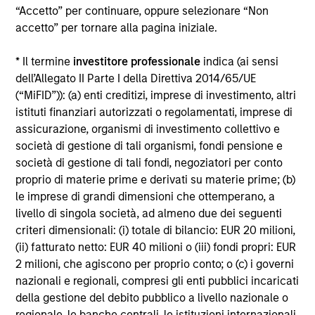
“Accetto” per continuare, oppure selezionare “Non
Alcuni documenti disponibili in questo sito possono
accetto” per tornare alla pagina iniziale.
riguardare più comparti della gamma Morgan Stanley
Investment Funds. Si fa presente che non tutti i comparti
* Il termine
investitore professionale
indica (ai sensi
sono disponibili in tutte le giurisdizioni e che i comparti non
sono disponibili per le persone residenti nelle giurisdizioni
dell’Allegato II Parte I della Direttiva 2014/65/UE
in cui tale distribuzione o disponibilità sia contraria alle
(“MiFID”)): (a) enti creditizi, imprese di investimento, altri
leggi o ai regolamenti locali.
istituti finanziari autorizzati o regolamentati, imprese di
Più alta è la categoria (1-7), maggiore è il potenziale di
assicurazione, organismi di investimento collettivo e
rendimento, ma anche il rischio di perdere l’investimento.
società di gestione di tali organismi, fondi pensione e
La categoria 1 non indica un investimento privo di rischio. Si
società di gestione di tali fondi, negoziatori per conto
rimanda al Documento contenente informazioni chiave per
proprio di materie prime e derivati su materie prime; (b)
gli investitori (KIID), nella sezione Risorse, per il rating di
rischio specifico per le classi di azioni e le avvertenze.
le imprese di grandi dimensioni che ottemperano, a
livello di singola società, ad almeno due dei seguenti
1
Il Morningstar Rating™,
o “star rating” viene calcolato per i
criteri dimensionali: (i) totale di bilancio: EUR 20 milioni,
prodotti gestiti (inclusi fondi comuni, sottoconti di rendite
(ii) fatturato netto: EUR 40 milioni o (iii) fondi propri: EUR
variabili e polizze vita variabili, exchange-traded fund, fondi
chiusi e conti separati) con uno storico minimo di tre anni.
2 milioni, che agiscono per proprio conto; o (c) i governi
Gli exchange-traded fund e i fondi comuni aperti sono
nazionali e regionali, compresi gli enti pubblici incaricati
considerati come un’unica categoria a fini comparativi. Il
della gestione del debito pubblico a livello nazionale o
rating viene calcolato sulla base di una misura del
regionale, le banche centrali, le istituzioni internazionali