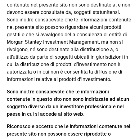
del 17 dicembre 2010 e successive modifiche. La Società è
contenute nel presente sito non sono destinate a, e non
un organismo d’investimento collettivo in valori mobiliari
devono essere consultate da, soggetti statunitensi.
(“OICVM”).
Sono inoltre consapevole che le informazioni contenute
Prima dell’adesione ai comparti, le richieste di
nel presente sito possono riguardare alcuni prodotti
partecipazione non devono essere presentate senza aver
gestiti o che si avvalgono della consulenza di entità di
consultato l’ultima versione del Prospetto Informativo, del
Morgan Stanley Investment Management, ma non si
documento contenente informazioni chiave (“KID”) o del
rivolgono, né sono destinate alla distribuzione a, o
documento contenente informazioni chiave per gli
investitori (“KIID”), della relazione annuale e della
all’utilizzo da parte di soggetti ubicati in giurisdizioni in
relazione semestrale (“Documenti di offerta”) o altri
cui la distribuzione di prodotti d’investimento non è
documenti disponibili sul sito
autorizzata o in cui non è consentita la diffusione di
https://www.morganstanley.com/im/msinvf/index.html
o
informazioni relative ai prodotti d’investimento.
a titolo gratuito presso la Sede legale all’indirizzo
European Bank and Business Centre, 6B route de Trèves,
Sono inoltre consapevole che le informazioni
L-2633 Senningerberg, R.C.S. Lussemburgo B 29 192.
contenute in questo sito non sono indirizzate ad alcun
Le informazioni relative agli aspetti di sostenibilità del
soggetto diverso da un investitore professionale nel
Comparto e una sintesi dei diritti degli investitori sono
paese in cui si accede al sito web.
disponibili sul sito web sopra indicato.
Inoltre, gli investitori italiani sono invitati a prendere
Riconosco e accetto che le informazioni contenute nel
visione del “Modulo completo di sottoscrizione” (Extended
presente sito non possono essere riprodotte o
Application Form), mentre la sezione “Informazioni