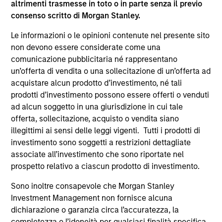
altrimenti trasmesse in toto o in parte senza il previo
supplementari per Hong Kong” (“Additional Information for
consenso scritto di Morgan Stanley.
Hong Kong Investors”) all’interno del Prospetto riguarda
specificamente gli investitori di Hong Kong. Copie gratuite
Le informazioni o le opinioni contenute nel presente sito
in lingua tedesca del Prospetto Informativo, del
documento contenente informazioni chiave per gli
non devono essere considerate come una
investitori (KID o KIID), dello statuto e delle relazioni
comunicazione pubblicitaria né rappresentano
annuali e semestrali e ulteriori informazioni possono
un’offerta di vendita o una sollecitazione di un’offerta ad
essere ottenute dal rappresentante in Svizzera. Il
acquistare alcun prodotto d’investimento, né tali
rappresentante in Svizzera è Carnegie Fund Services S.A.,
11, rue du Général-Dufour, 1204 Ginevra. L’agente pagatore
prodotti d’investimento possono essere offerti o venduti
in Svizzera è Banque Cantonale de Genève, 17, quai de l’Ile,
ad alcun soggetto in una giurisdizione in cui tale
1204 Ginevra.
offerta, sollecitazione, acquisto o vendita siano
Se la società di gestione del Comparto in questione decide
illegittimi ai sensi delle leggi vigenti. Tutti i prodotti di
di cessare l’accordo di commercializzazione del Comparto
investimento sono soggetti a restrizioni dettagliate
in un Paese del SEE in cui esso è registrato per la vendita,
associate all’investimento che sono riportate nel
lo farà nel rispetto delle norme OICVM.
prospetto relativo a ciascun prodotto di investimento.
Per i termini e le definizioni riguardanti il comparto si
rinvia alla pagina del
Glossario
.
Sono inoltre consapevole che Morgan Stanley
Investment Management non fornisce alcuna
Tutti i dati di performance sono calcolati in base al valore
dichiarazione o garanzia circa l’accuratezza, la
del patrimonio netto (NAV), al netto delle spese, e non
completezza o l’idoneità per qualsiasi finalità specifica