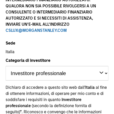
performance sono calcolati in base al valore del
QUALORA NON SIA POSSIBILE RIVOLGERSI A UN
patrimonio netto (NAV), al netto delle spese, e non
CONSULENTE O INTERMEDIARIO FINANZIARIO
comprendono le commissioni e gli oneri relativi
AUTORIZZATO E SI NECESSITI DI ASSISTENZA,
all’emissione e al rimborso delle quote. Tutti i dati relativi
alle performance e agli indici sono tratti da Morgan
INVIARE UN’E-MAIL ALL’INDIRIZZO
Stanley Investment Management.
CSLUX@MORGANSTANLEY.COM
Fare clic sul nome del Comparto per informazioni sui
Rendimenti nell’anno solare.
Sede
Italia
Categoria di investitore
*Devise de référence du fonds
Dichiaro di accedere a questo sito web dall’
Italia
al fine
Il presente materiale contiene informazioni relative ai
Comparti di Morgan Stanley Investment Funds, una
di ottenere informazioni, di operare per mio conto e di
società di investimento a capitale variabile di diritto
soddisfare i requisiti in quanto
Investitore
lussemburghese. (la “Società”) è registrata nel
professionale
(secondo la definizione fornita di
Granducato di Lussemburgo come organismo
seguito)
*
. Riconosco e convengo che le informazioni
d’investimento collettivo ai sensi della Parte 1 della Legge