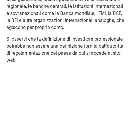
to fundamentally transform the value of in-field work for
regionale, le banche centrali, le istituzioni internazionali
our clients. We can deliver unbeatable visibility for
e sovranazionali come la Banca mondiale, l’FMI, la BCE,
customers over their assets, people, and operations,
la BEI e altre organizzazioni internazionali analoghe, che
empowering customers with the insights they need to
agiscono per proprio conto.
materially improve the efficiency of their operations and
Si osservi che la definizione di Investitore professionale
the role that in-field workers play for their businesses.”
potrebbe non essere una definizione fornita dall’autorità
Eleanor Blagbrough, Co-founding Partner at Blume
di regolamentazione del paese da cui si accede al sito
Equity, said:
“Vyntelligence exemplifies the type of
web.
inherently impactful business we seek to partner with at
Blume – a company delivering both compelling
commercial outcomes and measurable environmental
benefits. Vyntelligence’s Agentic Video Intelligence
platform enables customers to do more with less –
improving safety, efficiency, and compliance while
significantly reducing carbon emissions from field
operations.We are delighted to be partnering with a
leading UK AI business.”