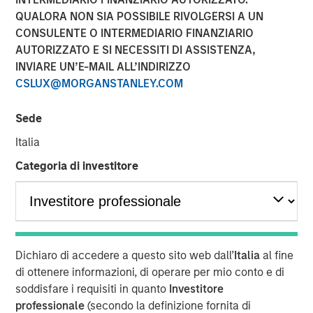
QUALORA NON SIA POSSIBILE RIVOLGERSI A UN
19 NOVEMBRE 2025
CONSULENTE O INTERMEDIARIO FINANZIARIO
AUTORIZZATO E SI NECESSITI DI ASSISTENZA,
INVIARE UN’E-MAIL ALL’INDIRIZZO
CSLUX@MORGANSTANLEY.COM
Sede
Vyn® is revolutionising the world of frontline
Italia
(customer and field) work by simplifying and
Categoria di investitore
speeding up processes with Agentic Video
Intelligence technology
The new $30 million investment, from Blume Equity
and Morgan Stanley Investment Management’s 1GT
will power US expansion and further enhance AI
Dichiaro di accedere a questo sito web dall’
Italia
al fine
capabilities, at one of the UK’s fastest growing
di ottenere informazioni, di operare per mio conto e di
Video AI-powered companies
soddisfare i requisiti in quanto
Investitore
professionale
(secondo la definizione fornita di
Vyn® helps customers maximise the efficiency of