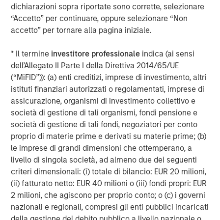
SmartVideoNotes® platform, is being used to upskill new
dichiarazioni sopra riportate sono corrette, selezionare
frontline workers in the field, and also enabling an aging
“Accetto” per continuare, oppure selezionare “Non
expert workforce to continue to work more flexibly for
accetto” per tornare alla pagina iniziale.
longer using video technology,
* Il termine
investitore professionale
indica (ai sensi
Kapil Singhal, Co-founder and CEO of Vyntelligence,
dell’Allegato II Parte I della Direttiva 2014/65/UE
commented:
“This partnership with Blume Equity and
(“MiFID”)): (a) enti creditizi, imprese di investimento, altri
Morgan Stanley Investment Management’s 1GT validates
istituti finanziari autorizzati o regolamentati, imprese di
our mission to transform how field work is captured,
assicurazione, organismi di investimento collettivo e
analysed, and acted upon. With this investment, we will
società di gestione di tali organismi, fondi pensione e
expand our platform capabilities and geographic
società di gestione di tali fondi, negoziatori per conto
footprint, including the US, and continue building the
proprio di materie prime e derivati su materie prime; (b)
world’s most comprehensive frontline work solutions that
le imprese di grandi dimensioni che ottemperano, a
drive intelligent collaboration and value creation across
livello di singola società, ad almeno due dei seguenti
the entire ecosystem and supply chain.”
criteri dimensionali: (i) totale di bilancio: EUR 20 milioni,
Arti Khanna, Co-founder of Vyntelligence, added:
“Our
(ii) fatturato netto: EUR 40 milioni o (iii) fondi propri: EUR
superpower is not just applying AI to the historically
2 milioni, che agiscono per proprio conto; o (c) i governi
underserved world of physical work, but leveraging over
nazionali e regionali, compresi gli enti pubblici incaricati
a decade of expertly curated proprietary field video data
della gestione del debito pubblico a livello nazionale o