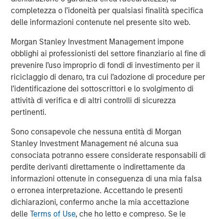
insight to enable customers to make smarter and more
completezza o l’idoneità per qualsiasi finalità specifica
efficient decisions about their assets and operations,
delle informazioni contenute nel presente sito web.
delivering transformational commercial and
environmental outcomes: (i) 85% faster deployments, (ii)
Morgan Stanley Investment Management impone
90% faster customer service resolution, (iii) huge
obblighi ai professionisti del settore finanziario al fine di
emissions savings from unnecessary visits and (iv)
prevenire l’uso improprio di fondi di investimento per il
materials savings from re-works.
riciclaggio di denaro, tra cui l’adozione di procedure per
l’identificazione dei sottoscrittori e lo svolgimento di
Empowering field workers at a time of massive
attività di verifica e di altri controlli di sicurezza
infrastructure investment
pertinenti.
Vyn®’s technology is designed to make work simpler and
Sono consapevole che nessuna entità di Morgan
more efficient for frontline workers whose skills are in
Stanley Investment Management né alcuna sua
high demand due to accelerating investment in global
consociata potranno essere considerate responsabili di
infrastructure spend. By documenting every job
perdite derivanti direttamente o indirettamente da
performed in the field, Vyn® creates an auditable trail of
informazioni ottenute in conseguenza di una mia falsa
work, while simultaneously organising institutional
o erronea interpretazione. Accettando le presenti
knowledge and expertise for better training and process
dichiarazioni, confermo anche la mia accettazione
design. This knowledge, captured with Vyn®
delle
Terms of Use
, che ho letto e compreso. Se le