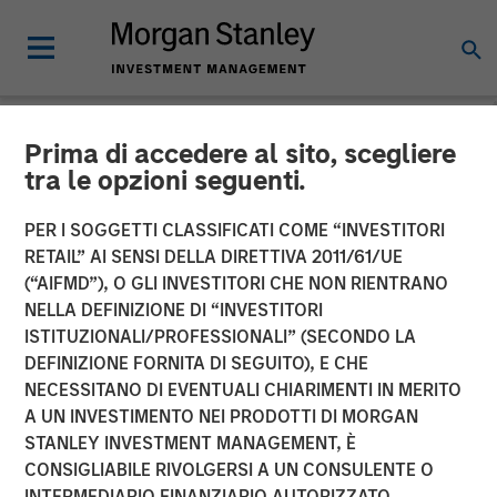
Prima di accedere al sito, scegliere
NEWSROOM
tra le opzioni seguenti.
UK Short Video AI platform
PER I SOGGETTI CLASSIFICATI COME “INVESTITORI
Vyntelligence (Vyn®)
RETAIL” AI SENSI DELLA DIRETTIVA 2011/61/UE
(“AIFMD”), O GLI INVESTITORI CHE NON RIENTRANO
announces significant new
NELLA DEFINIZIONE DI “INVESTITORI
ISTITUZIONALI/PROFESSIONALI” (SECONDO LA
investment with Morgan
DEFINIZIONE FORNITA DI SEGUITO), E CHE
Stanley Investment
NECESSITANO DI EVENTUALI CHIARIMENTI IN MERITO
A UN INVESTIMENTO NEI PRODOTTI DI MORGAN
Management and Blume
STANLEY INVESTMENT MANAGEMENT, È
Equity to fuel US expansion
CONSIGLIABILE RIVOLGERSI A UN CONSULENTE O
INTERMEDIARIO FINANZIARIO AUTORIZZATO.