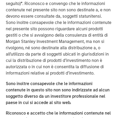
seguito)
*
. Riconosco e convengo che le informazioni
frontline work, using smart video technology to
contenute nel presente sito non sono destinate a, e non
deliver and repair assets safely, at faster pace and
devono essere consultate da, soggetti statunitensi.
lower cost by avoiding waste, creating a positive
Sono inoltre consapevole che le informazioni contenute
impact on People, Profit and Planet
nel presente sito possono riguardare alcuni prodotti
LONDON – November 19, 2025
gestiti o che si avvalgono della consulenza di entità di
Morgan Stanley Investment Management, ma non si
Vyntelligence (Vyn®), a category-pioneering Agentic
rivolgono, né sono destinate alla distribuzione a, o
Video Intelligence Work Platform, announces its largest
all’utilizzo da parte di soggetti ubicati in giurisdizioni in
investment to date, a $30m in Series B funding co-led by
cui la distribuzione di prodotti d’investimento non è
leading growth investors Blume Equity and Morgan
autorizzata o in cui non è consentita la diffusione di
Stanley Investment Management’s (MSIM) 1GT climate
informazioni relative ai prodotti d’investimento.
private equity strategy.
Sono inoltre consapevole che le informazioni
This new investment will support Vyn®’s expansion,
contenute in questo sito non sono indirizzate ad alcun
particularly into the US, building on Vyn®’s momentum
soggetto diverso da un investitore professionale nel
with enterprise customers in the UK and Europe. Vyn® is
paese in cui si accede al sito web.
a trusted partner to 90% of the UK’s top utilities,
telecommunications and retail companies, with
Riconosco e accetto che le informazioni contenute nel