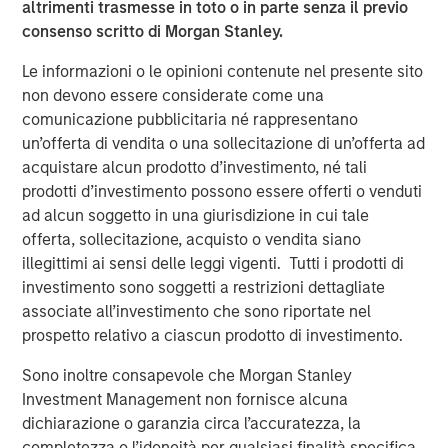
altrimenti trasmesse in toto o in parte senza il previo
Investments are primarily located in North America and
consenso scritto di Morgan Stanley.
Western Europe.
Le informazioni o le opinioni contenute nel presente sito
“Expansion Capital is well positioned to provide later
non devono essere considerate come una
stage companies with growth financing solutions given
comunicazione pubblicitaria né rappresentano
the team’s sector experience, transactional knowledge
un’offerta di vendita o una sollecitazione di un’offerta ad
and access to Morgan Stanley’s global network,” said
acquistare alcun prodotto d’investimento, né tali
Pete Chung, Head of the Morgan Stanley Expansion
prodotti d’investimento possono essere offerti o venduti
Capital Platform. “We believe our flexibility and
ad alcun soggetto in una giurisdizione in cui tale
willingness to both lead and syndicate transactions
offerta, sollecitazione, acquisto o vendita siano
enable us to match financing strategies with bespoke
illegittimi ai sensi delle leggi vigenti. Tutti i prodotti di
business requirements to drive value for our portfolio and
investimento sono soggetti a restrizioni dettagliate
investors.”
associate all’investimento che sono riportate nel
prospetto relativo a ciascun prodotto di investimento.
Expansion Equity derives capital, insight and portfolio
leverage from investors that include successful
Sono inoltre consapevole che Morgan Stanley
executives and business leaders from a broad range of
Investment Management non fornisce alcuna
industry verticals and geographies.
dichiarazione o garanzia circa l’accuratezza, la
completezza o l’idoneità per qualsiasi finalità specifica