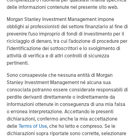
About Morgan Stanley Expansion Capital
delle informazioni contenute nel presente sito web.
Morgan Stanley Expansion Capital is the growth-focused
Morgan Stanley Investment Management impone
private investment platform within Morgan Stanley
obblighi ai professionisti del settore finanziario al fine di
Investment Management. Morgan Stanley Expansion
prevenire l’uso improprio di fondi di investimento per il
Capital targets growth equity and credit investments
riciclaggio di denaro, tra cui l’adozione di procedure per
within technology, healthcare, consumer, digital media
l’identificazione dei sottoscrittori e lo svolgimento di
and other high growth sectors. For over three decades,
attività di verifica e di altri controlli di sicurezza
Morgan Stanley Expansion Capital has successfully
pertinenti.
pursued growth investment opportunities and has
completed investments in over 190 companies
Sono consapevole che nessuna entità di Morgan
leveraging the global brand and network of Morgan
Stanley Investment Management né alcuna sua
Stanley. For further information about Morgan Stanley
consociata potranno essere considerate responsabili di
Expansion Capital, please
perdite derivanti direttamente o indirettamente da
visit
www.morganstanley.com/im
.
informazioni ottenute in conseguenza di una mia falsa
o erronea interpretazione. Accettando le presenti
About Morgan Stanley Investment Management
dichiarazioni, confermo anche la mia accettazione
Morgan Stanley Investment Management, together with
delle
Terms of Use
, che ho letto e compreso. Se le
its investment advisory affiliates, has more than 658
dichiarazioni sopra riportate sono corrette, selezionare