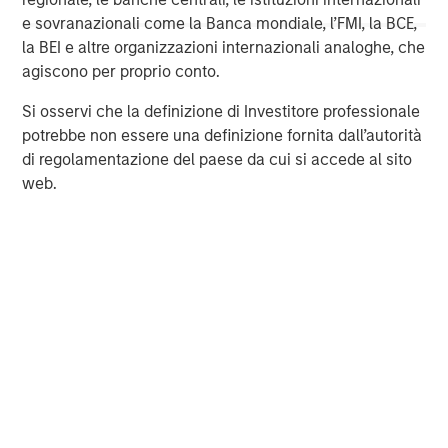
For more information about Morgan Stanley, please
e sovranazionali come la Banca mondiale, l’FMI, la BCE,
visit
www.morganstanley.com
.
la BEI e altre organizzazioni internazionali analoghe, che
agiscono per proprio conto.
Morgan Stanley Expansion Capital
Si osservi che la definizione di Investitore professionale
Morgan Stanley Expansion Capital specializes in equity
potrebbe non essere una definizione fornita dall’autorità
and credit investments in late-stage private companies
di regolamentazione del paese da cui si accede al sito
that operate in the technology, healthcare, consumer,
web.
digital media and other high-growth sectors.
MSIM Spokesperson
David N. Miller
Managing Director