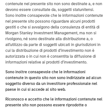
contenute nel presente sito non sono destinate a, e non
“We are pleased to have the continued support of our
devono essere consultate da, soggetti statunitensi.
investors for our long established private growth equity
Sono inoltre consapevole che le informazioni contenute
strategy,” said David N. Miller, Head of Private Credit and
nel presente sito possono riguardare alcuni prodotti
Equity for Morgan Stanley Investment Management. “The
gestiti o che si avvalgono della consulenza di entità di
team brings a unique blend of growth equity investing
Morgan Stanley Investment Management, ma non si
and franchise experience to a segment of the
rivolgono, né sono destinate alla distribuzione a, o
marketplace that we believe will continue to provide
all’utilizzo da parte di soggetti ubicati in giurisdizioni in
ample proprietary investment opportunities. As many
cui la distribuzione di prodotti d’investimento non è
investors look to deploy capital, we are confident
autorizzata o in cui non è consentita la diffusione di
Expansion Capital utilizes the right approach and a strong
informazioni relative ai prodotti d’investimento.
network to identify the most promising investments.”
Sono inoltre consapevole che le informazioni
The fund leverages access to the combined networks of
contenute in questo sito non sono indirizzate ad alcun
Morgan Stanley, the Expansion Capital Team and Limited
soggetto diverso da un investitore professionale nel
Partners of the Fund to originate investments, conduct
paese in cui si accede al sito web.
due diligence and maximize value. The team seeks to
focus on proprietary growth capital investments, such as
Riconosco e accetto che le informazioni contenute nel
first institutional, growth carve-out, founder liquidity and
presente sito non possono essere riprodotte o
select secondary and follow-on investment opportunities.