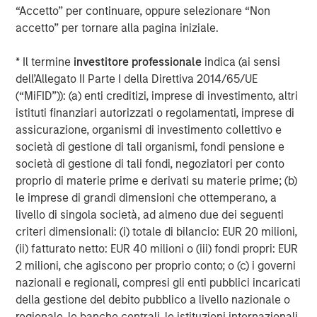
investment professionals around the world and $471
“Accetto” per continuare, oppure selezionare “Non
billion in assets under management or supervision as of
accetto” per tornare alla pagina iniziale.
September 30, 2018. Morgan Stanley Investment
Management strives to provide outstanding long-term
* Il termine
investitore professionale
indica (ai sensi
investment performance, service and a comprehensive
dell’Allegato II Parte I della Direttiva 2014/65/UE
suite of investment management solutions to a diverse
(“MiFID”)): (a) enti creditizi, imprese di investimento, altri
client base, which includes governments, institutions,
istituti finanziari autorizzati o regolamentati, imprese di
corporations and individuals worldwide. For further
assicurazione, organismi di investimento collettivo e
information about Morgan Stanley Investment
società di gestione di tali organismi, fondi pensione e
Management, please visit
www.morganstanley.com/im
.
società di gestione di tali fondi, negoziatori per conto
proprio di materie prime e derivati su materie prime; (b)
About Morgan Stanley
le imprese di grandi dimensioni che ottemperano, a
livello di singola società, ad almeno due dei seguenti
Morgan Stanley (NYSE: MS) is a leading global financial
criteri dimensionali: (i) totale di bilancio: EUR 20 milioni,
services firm providing investment banking, securities,
(ii) fatturato netto: EUR 40 milioni o (iii) fondi propri: EUR
wealth management and investment management
2 milioni, che agiscono per proprio conto; o (c) i governi
services. With offices in more than 41 countries, the
nazionali e regionali, compresi gli enti pubblici incaricati
Firm's employees serve clients worldwide including
della gestione del debito pubblico a livello nazionale o
corporations, governments, institutions and individuals.
regionale, le banche centrali, le istituzioni internazionali