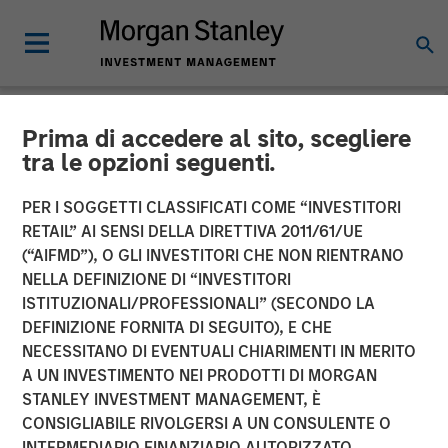
Prima di accedere al sito, scegliere
NEWSROOM
tra le opzioni seguenti.
Morgan Stanley Investment
PER I SOGGETTI CLASSIFICATI COME “INVESTITORI
Management Raises
RETAIL” AI SENSI DELLA DIRETTIVA 2011/61/UE
(“AIFMD”), O GLI INVESTITORI CHE NON RIENTRANO
Approximately $400
NELLA DEFINIZIONE DI “INVESTITORI
ISTITUZIONALI/PROFESSIONALI” (SECONDO LA
Million for Eighth Private
DEFINIZIONE FORNITA DI SEGUITO), E CHE
Growth Equity Fund
NECESSITANO DI EVENTUALI CHIARIMENTI IN MERITO
A UN INVESTIMENTO NEI PRODOTTI DI MORGAN
STANLEY INVESTMENT MANAGEMENT, È
05 NOVEMBRE 2018
CONSIGLIABILE RIVOLGERSI A UN CONSULENTE O
INTERMEDIARIO FINANZIARIO AUTORIZZATO.