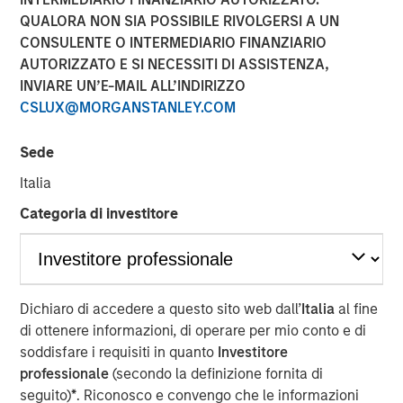
QUALORA NON SIA POSSIBILE RIVOLGERSI A UN
CONSULENTE O INTERMEDIARIO FINANZIARIO
AUTORIZZATO E SI NECESSITI DI ASSISTENZA,
INVIARE UN’E-MAIL ALL’INDIRIZZO
NEW YORK — November 5, 2018, 10:30AM EST
CSLUX@MORGANSTANLEY.COM
Morgan Stanley Expansion Capital, the growth-focused
private investment platform within Morgan Stanley
Sede
Investment Management, today announced that it has
Italia
closed on approximately $400 million of capital
commitments for North Haven Expansion Equity LP and
Categoria di investitore
its related funds (collectively, “Expansion Equity” or the
“Fund”), exceeding its original fundraising target capital
commitments by nearly $100 million. Expansion Equity
will focus on identifying later-stage private companies in
Dichiaro di accedere a questo sito web dall’
Italia
al fine
technology and other high growth sectors, including
di ottenere informazioni, di operare per mio conto e di
consumer, healthcare and media, and will build on the
soddisfare i requisiti in quanto
Investitore
success of the seven prior Morgan Stanley private growth
professionale
(secondo la definizione fornita di
equity funds.
seguito)
*
. Riconosco e convengo che le informazioni