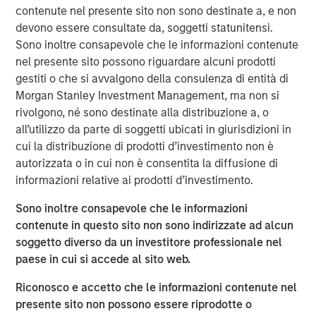
Vikram Raju, MSIM’s Head of Climate Private Equity
contenute nel presente sito non sono destinate a, e non
Investing and 1GT, commented: “Reaching our halfway
devono essere consultate da, soggetti statunitensi.
goal is an important milestone. Our anchor investors have
Sono inoltre consapevole che le informazioni contenute
demonstrated a strong level of climate ambition by
nel presente sito possono riguardare alcuni prodotti
backing 1GT with its twin goals of investing in compelling
gestiti o che si avvalgono della consulenza di entità di
high-growth companies in Europe and North America
Morgan Stanley Investment Management, ma non si
while aiming to deliver transformational climate impact
rivolgono, né sono destinate alla distribuzione a, o
at the gigaton level. Tying the team’s incentive
all’utilizzo da parte di soggetti ubicati in giurisdizioni in
compensation to both of the 1GT goals recognizes this in
cui la distribuzione di prodotti d’investimento non è
equal measure. We have begun executing on our pipeline
autorizzata o in cui non è consentita la diffusione di
at a very opportune phase in the growth equity market.”
informazioni relative ai prodotti d’investimento.
Part of MSIM’s $200 billion alternative investments
Sono inoltre consapevole che le informazioni
business, 1GT targets investments in private companies
contenute in questo sito non sono indirizzate ad alcun
across the mobility, power, sustainable food and
soggetto diverso da un investitore professionale nel
agriculture, and circular economy themes. Under the
paese in cui si accede al sito web.
Sustainable Finance Disclosure Regulation, 1GT is an
Article 9 fund, which promotes environmental or social
Riconosco e accetto che le informazioni contenute nel
characteristics and integrates sustainability into the
presente sito non possono essere riprodotte o