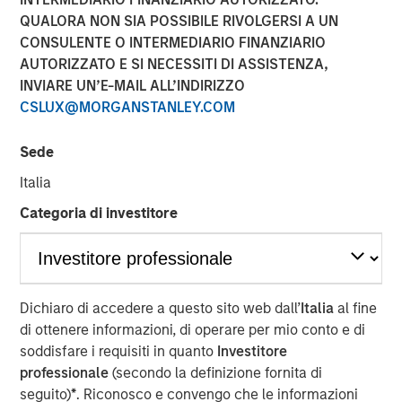
QUALORA NON SIA POSSIBILE RIVOLGERSI A UN
CONSULENTE O INTERMEDIARIO FINANZIARIO
AUTORIZZATO E SI NECESSITI DI ASSISTENZA,
INVIARE UN’E-MAIL ALL’INDIRIZZO
NEW YORK
–
May 17, 2023
CSLUX@MORGANSTANLEY.COM
Morgan Stanley Investment Management (MSIM)
announced today that it has held a first close for the 1GT
Sede
climate private equity strategy (1GT) at $500 million of
Italia
equity capital commitments. Investors include public and
private pension funds and an insurance company in the
Categoria di investitore
Nordic region, Germany and the UK. 1GT is focused on
investments in growth-stage companies that will seek to
collectively avoid or remove one gigaton of carbon
dioxide-equivalent (CO
e) emissions from the Earth’s
2
Dichiaro di accedere a questo sito web dall’
Italia
al fine
atmosphere from the date of investment through 2050,
di ottenere informazioni, di operare per mio conto e di
the date by which the United Nations has mandated “Net
soddisfare i requisiti in quanto
Investitore
Zero” must be achieved.
professionale
(secondo la definizione fornita di
seguito)
*
. Riconosco e convengo che le informazioni