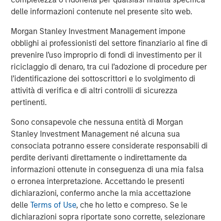
considerable resources to portfolio companies to help
delle informazioni contenute nel presente sito web.
accelerate climate impact and earnings growth to create
Morgan Stanley Investment Management impone
more exit optionality.”
obblighi ai professionisti del settore finanziario al fine di
About Morgan Stanley Investment Management
prevenire l’uso improprio di fondi di investimento per il
riciclaggio di denaro, tra cui l’adozione di procedure per
Morgan Stanley Investment Management, together with
l’identificazione dei sottoscrittori e lo svolgimento di
its investment advisory affiliates, has more than 1,300
attività di verifica e di altri controlli di sicurezza
investment professionals around the world and $1.4
pertinenti.
trillion in assets under management or supervision as of
Sono consapevole che nessuna entità di Morgan
March 31, 2023. Morgan Stanley Investment Management
Stanley Investment Management né alcuna sua
strives to provide outstanding long-term investment
consociata potranno essere considerate responsabili di
performance, service, and a comprehensive suite of
perdite derivanti direttamente o indirettamente da
investment management solutions to a diverse client
informazioni ottenute in conseguenza di una mia falsa
base, which includes governments, institutions,
o erronea interpretazione. Accettando le presenti
corporations and individuals worldwide. For further
dichiarazioni, confermo anche la mia accettazione
information about Morgan Stanley Investment
delle
Terms of Use
, che ho letto e compreso. Se le
Management, please visit
www.morganstanley.com/im
.
dichiarazioni sopra riportate sono corrette, selezionare