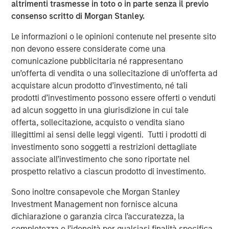
investment process in a binding manner. The team
altrimenti trasmesse in toto o in parte senza il previo
recently co-led a $50 million funding round for
consenso scritto di Morgan Stanley.
Everstream Analytics to accelerate global supply chain
Le informazioni o le opinioni contenute nel presente sito
sustainability and aim to reduce emissions for leading
non devono essere considerate come una
global brands.
comunicazione pubblicitaria né rappresentano
Jessica Alsford, Chief Sustainability Officer and CEO of
un’offerta di vendita o una sollecitazione di un’offerta ad
the Institute for Sustainable Investing, shared: “This
acquistare alcun prodotto d’investimento, né tali
achievement by 1GT clearly demonstrates the high level
prodotti d’investimento possono essere offerti o venduti
of demand for innovative products and solutions that help
ad alcun soggetto in una giurisdizione in cui tale
our clients seeking to address climate change. It’s also a
offerta, sollecitazione, acquisto o vendita siano
great example of Morgan Stanley’s ongoing firmwide
illegittimi ai sensi delle leggi vigenti. Tutti i prodotti di
commitment to support and scale solutions that are
investimento sono soggetti a restrizioni dettagliate
helping chart a path toward a net-zero global economy.”
associate all’investimento che sono riportate nel
prospetto relativo a ciascun prodotto di investimento.
“We are extremely pleased by the strong investor support
for 1GT,” said David N. Miller, Head of Morgan Stanley
Sono inoltre consapevole che Morgan Stanley
Private Credit and Equity. “This strategy provides our
Investment Management non fornisce alcuna
clients an innovative solution that seeks to address time-
dichiarazione o garanzia circa l’accuratezza, la
critical climate issues and brings Morgan Stanley’s
completezza o l’idoneità per qualsiasi finalità specifica