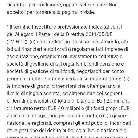
About Morgan Stanley
“Accetto” per continuare, oppure selezionare “Non
accetto” per tornare alla pagina iniziale.
Morgan Stanley (NYSE: MS) is a leading global financial
services firm providing a wide range of investment
* Il termine
investitore professionale
indica (ai sensi
banking, securities, wealth management and investment
dell’Allegato II Parte I della Direttiva 2014/65/UE
management services. With offices in 42 countries, the
(“MiFID”)): (a) enti creditizi, imprese di investimento, altri
Firm's employees serve clients worldwide including
istituti finanziari autorizzati o regolamentati, imprese di
corporations, governments, institutions, and individuals.
assicurazione, organismi di investimento collettivo e
For more information about Morgan Stanley, please visit
società di gestione di tali organismi, fondi pensione e
www.morganstanley.com
.
società di gestione di tali fondi, negoziatori per conto
proprio di materie prime e derivati su materie prime; (b)
Morgan Stanley Private Equity Solutions Team
le imprese di grandi dimensioni che ottemperano, a
livello di singola società, ad almeno due dei seguenti
Morgan Stanley Private Equity Solutions provides
criteri dimensionali: (i) totale di bilancio: EUR 20 milioni,
investors with access to broadly diversified and thematic
(ii) fatturato netto: EUR 40 milioni o (iii) fondi propri: EUR
private equity portfolios, spanning primary fund
2 milioni, che agiscono per proprio conto; o (c) i governi
commitments, co-investments, secondaries, impact
nazionali e regionali, compresi gli enti pubblici incaricati
investing strategies, and custom solutions.
della gestione del debito pubblico a livello nazionale o
regionale, le banche centrali, le istituzioni internazionali