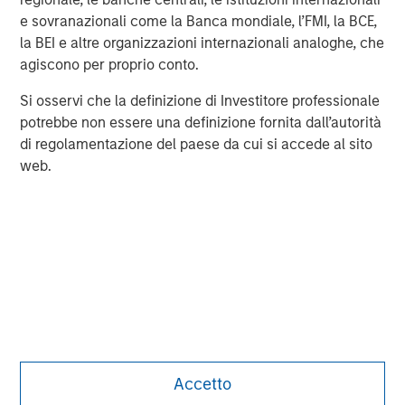
e sovranazionali come la Banca mondiale, l’FMI, la BCE,
MSIM Spokesperson
la BEI e altre organizzazioni internazionali analoghe, che
agiscono per proprio conto.
Si osservi che la definizione di Investitore professionale
potrebbe non essere una definizione fornita dall’autorità
di regolamentazione del paese da cui si accede al sito
Vikram Raju
web.
Managing Director
Accetto