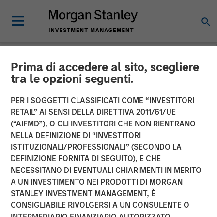
Prima di accedere al sito, scegliere
NEWSROOM
tra le opzioni seguenti.
Morgan Stanley Investment
PER I SOGGETTI CLASSIFICATI COME “INVESTITORI
Management Raises $500
RETAIL” AI SENSI DELLA DIRETTIVA 2011/61/UE
(“AIFMD”), O GLI INVESTITORI CHE NON RIENTRANO
Million for First Close of
NELLA DEFINIZIONE DI “INVESTITORI
ISTITUZIONALI/PROFESSIONALI” (SECONDO LA
1GT Climate Private Equity
DEFINIZIONE FORNITA DI SEGUITO), E CHE
Strategy
NECESSITANO DI EVENTUALI CHIARIMENTI IN MERITO
A UN INVESTIMENTO NEI PRODOTTI DI MORGAN
STANLEY INVESTMENT MANAGEMENT, È
17 MAGGIO 2023
CONSIGLIABILE RIVOLGERSI A UN CONSULENTE O
INTERMEDIARIO FINANZIARIO AUTORIZZATO.