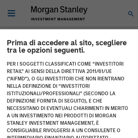
Prima di accedere al sito, scegliere
NEWSROOM
tra le opzioni seguenti.
Tianhe Chemicals Group
PER I SOGGETTI CLASSIFICATI COME “INVESTITORI
Announces Strategic
RETAIL” AI SENSI DELLA DIRETTIVA 2011/61/UE
(“AIFMD”), O GLI INVESTITORI CHE NON RIENTRANO
Partnership with Morgan
NELLA DEFINIZIONE DI “INVESTITORI
ISTITUZIONALI/PROFESSIONALI” (SECONDO LA
Stanley Private Equity Asia
DEFINIZIONE FORNITA DI SEGUITO), E CHE
NECESSITANO DI EVENTUALI CHIARIMENTI IN MERITO
A UN INVESTIMENTO NEI PRODOTTI DI MORGAN
21 MARZO 2012
STANLEY INVESTMENT MANAGEMENT, È
CONSIGLIABILE RIVOLGERSI A UN CONSULENTE O
INTERMEDIARIO FINANZIARIO AUTORIZZATO.