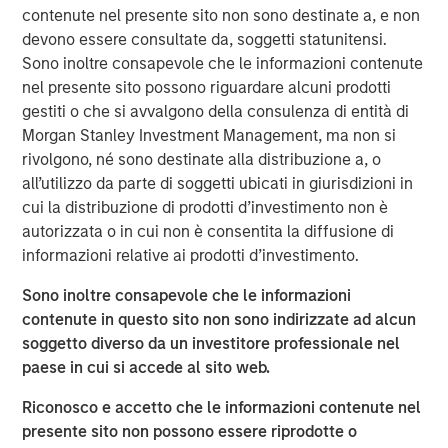
applications in repellency, surfactants and solvents.
contenute nel presente sito non sono destinate a, e non
devono essere consultate da, soggetti statunitensi.
Mr. Xuan Wei, Chief Executive Officer of Tianhe, said, “We
Sono inoltre consapevole che le informazioni contenute
are pleased to forge this strategic partnership with one of
nel presente sito possono riguardare alcuni prodotti
Asia’s leading private equity investors. MSPE Asia brings
gestiti o che si avvalgono della consulenza di entità di
deep experience adding value to companies in China
Morgan Stanley Investment Management, ma non si
coupled with industrials expertise and global resources,
rivolgono, né sono destinate alla distribuzione a, o
and we look forward to working together to expand our
all’utilizzo da parte di soggetti ubicati in giurisdizioni in
global market reach and increase cooperation with
cui la distribuzione di prodotti d’investimento non è
overseas partners.”
autorizzata o in cui non è consentita la diffusione di
Mr. Homer Sun added, “We are very excited to enter into a
informazioni relative ai prodotti d’investimento.
long-term partnership with the outstanding management
Sono inoltre consapevole che le informazioni
team of this Chinese specialty chemicals champion that
contenute in questo sito non sono indirizzate ad alcun
has developed world class R&D capabilities. We expect to
soggetto diverso da un investitore professionale nel
closely collaborate to support Tianhe’s transition from a
paese in cui si accede al sito web.
domestic leader to a major global player in specialty
chemicals.”
Riconosco e accetto che le informazioni contenute nel
presente sito non possono essere riprodotte o