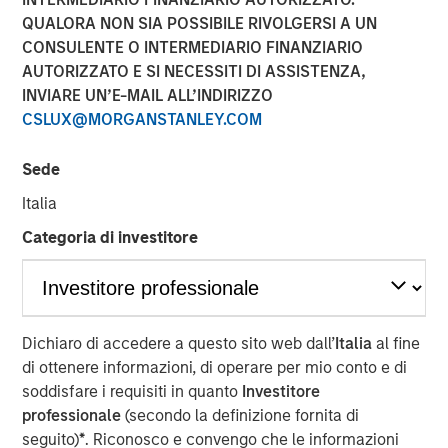
QUALORA NON SIA POSSIBILE RIVOLGERSI A UN
CONSULENTE O INTERMEDIARIO FINANZIARIO
BEIJING — Mar 21, 2012
AUTORIZZATO E SI NECESSITI DI ASSISTENZA,
INVIARE UN’E-MAIL ALL’INDIRIZZO
Tianhe Chemicals Group (“Tianhe” or the “Company”), a
CSLUX@MORGANSTANLEY.COM
leading specialty chemicals company in China, today
announced the closing of a strategic partnership with
Sede
Morgan Stanley Private Equity Asia (“MSPE Asia”),
including a US$300 million equity investment by MSPE
Italia
Asia. In addition, Mr. Homer Sun, MSPE Asia’s Chief
Categoria di investitore
Investment Officer, will join the board of the Company.
Tianhe is China’s largest producer of lubricant oil
additives and a leading global producer of specialty
fluorochemicals. Tianhe’s lubricant oil additives provide
Dichiaro di accedere a questo sito web dall’
Italia
al fine
key chemical functionality such as friction reduction,
di ottenere informazioni, di operare per mio conto e di
cleansing and heat dissipation to motor oil and other
soddisfare i requisiti in quanto
Investitore
finished lubricants. The Company also produces high-end
professionale
(secondo la definizione fornita di
specialty fluorochemicals that have a wide range of
seguito)
*
. Riconosco e convengo che le informazioni