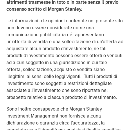
altrimenti trasmesse in toto o in parte senza il previo
About Tianhe Chemicals Group
consenso scritto di Morgan Stanley.
A leading specialty chemicals producer in China, Tianhe
Le informazioni o le opinioni contenute nel presente sito
is the largest lubricant oil additive producer in China and
non devono essere considerate come una
a leading high-end specialty fluorochemical producer
comunicazione pubblicitaria né rappresentano
globally. Established in 1992 in Jinzhou, Liaoning
un’offerta di vendita o una sollecitazione di un’offerta ad
Province, Tianhe employs more than 1,200 people with
acquistare alcun prodotto d’investimento, né tali
three manufacturing bases. For more information, please
prodotti d’investimento possono essere offerti o venduti
visit the Company’s website at
ad alcun soggetto in una giurisdizione in cui tale
http://www.tianhechem.com
.
offerta, sollecitazione, acquisto o vendita siano
illegittimi ai sensi delle leggi vigenti. Tutti i prodotti di
investimento sono soggetti a restrizioni dettagliate
associate all’investimento che sono riportate nel
About Morgan Stanley Private Equity Asia
prospetto relativo a ciascun prodotto di investimento.
Morgan Stanley Private Equity Asia is one of the leading
Sono inoltre consapevole che Morgan Stanley
private equity investors in Asia Pacific, having invested in
Investment Management non fornisce alcuna
the region for over 19 years. The team has invested
dichiarazione o garanzia circa l’accuratezza, la
approximately US$2.4 billion in Asia, primarily in highly
completezza o l’idoneità per qualsiasi finalità specifica