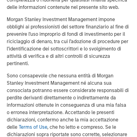
structured minority investments and control buyouts in
delle informazioni contenute nel presente sito web.
profitable, growth-oriented companies. MSPE Asia has
offices located in Hong Kong, Shanghai, Mumbai, Seoul,
Morgan Stanley Investment Management impone
Tokyo and New York. For further information about
obblighi ai professionisti del settore finanziario al fine di
Morgan Stanley Private Equity Asia, please
prevenire l’uso improprio di fondi di investimento per il
visit
www.morganstanley.com/im/privateequityasia
.
riciclaggio di denaro, tra cui l’adozione di procedure per
l’identificazione dei sottoscrittori e lo svolgimento di
attività di verifica e di altri controlli di sicurezza
pertinenti.
Morgan Stanley Private Equity Asia
Sono consapevole che nessuna entità di Morgan
Morgan Stanley Private Equity Asia invests primarily in
Stanley Investment Management né alcuna sua
highly structured minority investments and control
consociata potranno essere considerate responsabili di
buyouts in growth-oriented companies located
perdite derivanti direttamente o indirettamente da
throughout the Asia-Pacific region.
informazioni ottenute in conseguenza di una mia falsa
o erronea interpretazione. Accettando le presenti
dichiarazioni, confermo anche la mia accettazione
MSIM Spokesperson
delle
Terms of Use
, che ho letto e compreso. Se le
dichiarazioni sopra riportate sono corrette, selezionare