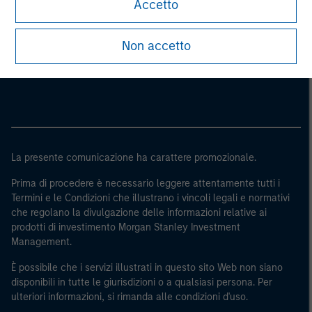
Accetto
e sovranazionali come la Banca mondiale, l’FMI, la BCE,
la BEI e altre organizzazioni internazionali analoghe, che
Morgan Stanley
Non accetto
agiscono per proprio conto.
Morgan Stanley Careers
Si osservi che la definizione di Investitore professionale
potrebbe non essere una definizione fornita dall’autorità
di regolamentazione del paese da cui si accede al sito
web.
La presente comunicazione ha carattere promozionale.
Prima di procedere è necessario leggere attentamente tutti i
Termini e le Condizioni che illustrano i vincoli legali e normativi
che regolano la divulgazione delle informazioni relative ai
prodotti di investimento Morgan Stanley Investment
Management.
È possibile che i servizi illustrati in questo sito Web non siano
disponibili in tutte le giurisdizioni o a qualsiasi persona. Per
ulteriori informazioni, si rimanda alle condizioni d'uso.