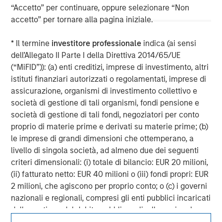
“Accetto” per continuare, oppure selezionare “Non
accetto” per tornare alla pagina iniziale.
David N. Miller
* Il termine
investitore professionale
indica (ai sensi
Managing Director
dell’Allegato II Parte I della Direttiva 2014/65/UE
(“MiFID”)): (a) enti creditizi, imprese di investimento, altri
istituti finanziari autorizzati o regolamentati, imprese di
assicurazione, organismi di investimento collettivo e
società di gestione di tali organismi, fondi pensione e
società di gestione di tali fondi, negoziatori per conto
proprio di materie prime e derivati su materie prime; (b)
le imprese di grandi dimensioni che ottemperano, a
livello di singola società, ad almeno due dei seguenti
criteri dimensionali: (i) totale di bilancio: EUR 20 milioni,
(ii) fatturato netto: EUR 40 milioni o (iii) fondi propri: EUR
2 milioni, che agiscono per proprio conto; o (c) i governi
nazionali e regionali, compresi gli enti pubblici incaricati
della gestione del debito pubblico a livello nazionale o
regionale, le banche centrali, le istituzioni internazionali