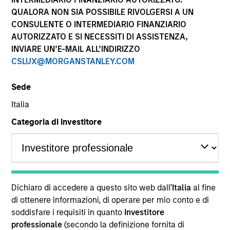
QUALORA NON SIA POSSIBILE RIVOLGERSI A UN
CONSULENTE O INTERMEDIARIO FINANZIARIO
AUTORIZZATO E SI NECESSITI DI ASSISTENZA,
INVIARE UN’E-MAIL ALL’INDIRIZZO
CSLUX@MORGANSTANLEY.COM
APPARIZIONE SUI MEDIA
Sede
Financial Services Review: Building
Italia
Personalized Portfolios through Direct
Indexing
Categoria di investitore
Parametric Portfolio Associates has been named
one of Financial Services Review's "Top Direct
Indexing Solutions 2026," recognizing the firm's
longstanding leadership in personalized, tax-
managed investing. The profile highlights
Dichiaro di accedere a questo sito web dall’
Italia
al fine
Parametric's client-centric approach to direct
di ottenere informazioni, di operare per mio conto e di
indexing, emphasizing customized portfolio
soddisfare i requisiti in quanto
Investitore
solutions designed around individual investor
30-LUG-2026
professionale
(secondo la definizione fornita di
needs rather than standardized investment