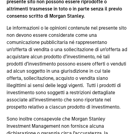
presente sito non possono essere riprodotte o
ladders compared with traditional fixed-income
altrimenti trasmesse in toto o in parte senza il previo
portfolios.
consenso scritto di Morgan Stanley.
28-LUG-2026
Le informazioni o le opinioni contenute nel presente sito
non devono essere considerate come una
comunicazione pubblicitaria né rappresentano
un’offerta di vendita o una sollecitazione di un’offerta ad
acquistare alcun prodotto d’investimento, né tali
prodotti d’investimento possono essere offerti o venduti
ad alcun soggetto in una giurisdizione in cui tale
offerta, sollecitazione, acquisto o vendita siano
illegittimi ai sensi delle leggi vigenti. Tutti i prodotti di
investimento sono soggetti a restrizioni dettagliate
associate all’investimento che sono riportate nel
prospetto relativo a ciascun prodotto di investimento.
APPARIZIONE SUI MEDIA
Sono inoltre consapevole che Morgan Stanley
Head of North America Private Credit:
Investment Management non fornisce alcuna
Ashwin Krishnan on Levered Lines
dichiarazione o garanzia circa l’accuratezza, la