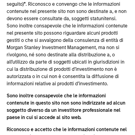
seguito)
*
. Riconosco e convengo che le informazioni
products
contenute nel presente sito non sono destinate a, e non
devono essere consultate da, soggetti statunitensi.
Sono inoltre consapevole che le informazioni contenute
nel presente sito possono riguardare alcuni prodotti
gestiti o che si avvalgono della consulenza di entità di
Morgan Stanley Investment Management, ma non si
rivolgono, né sono destinate alla distribuzione a, o
all’utilizzo da parte di soggetti ubicati in giurisdizioni in
cui la distribuzione di prodotti d’investimento non è
autorizzata o in cui non è consentita la diffusione di
APPARIZIONE SUI MEDIA
informazioni relative ai prodotti d’investimento.
Head of Fixed Income Solutions at
Sono inoltre consapevole che le informazioni
Parametric: Jonathan Rocafort on
contenute in questo sito non sono indirizzate ad alcun
InvestmentNews
In an interview with InvestmentNews, Jonathan
soggetto diverso da un investitore professionale nel
Rocafort, Head of Fixed Income Solutions at
paese in cui si accede al sito web.
Parametric Portfolio Associates, discusses the
Riconosco e accetto che le informazioni contenute nel
potential advantages of tax-optimized bond