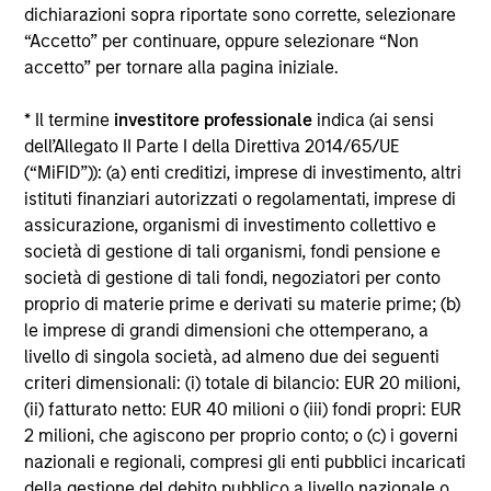
dichiarazioni sopra riportate sono corrette, selezionare
“Accetto” per continuare, oppure selezionare “Non
PRESS RELEASE
accetto” per tornare alla pagina iniziale.
Morgan Stanley Infrastructure Partners
* Il termine
investitore professionale
indica (ai sensi
to Acquire Epic Energy
dell’Allegato II Parte I della Direttiva 2014/65/UE
Morgan Stanley Investment Management, through
(“MiFID”)): (a) enti creditizi, imprese di investimento, altri
investment funds managed by Morgan Stanley
istituti finanziari autorizzati o regolamentati, imprese di
Infrastructure Partners (MSIP), its private
assicurazione, organismi di investimento collettivo e
infrastructure investment platform, today
società di gestione di tali organismi, fondi pensione e
announced that it has agreed to acquire Epic
società di gestione di tali fondi, negoziatori per conto
Energy, an Australian gas pipeline operator. The
proprio di materie prime e derivati su materie prime; (b)
transaction is expected to close in the second half
le imprese di grandi dimensioni che ottemperano, a
of 2026, subject to customary regulatory
27-LUG-2026
livello di singola società, ad almeno due dei seguenti
approvals.
criteri dimensionali: (i) totale di bilancio: EUR 20 milioni,
(ii) fatturato netto: EUR 40 milioni o (iii) fondi propri: EUR
2 milioni, che agiscono per proprio conto; o (c) i governi
nazionali e regionali, compresi gli enti pubblici incaricati
della gestione del debito pubblico a livello nazionale o