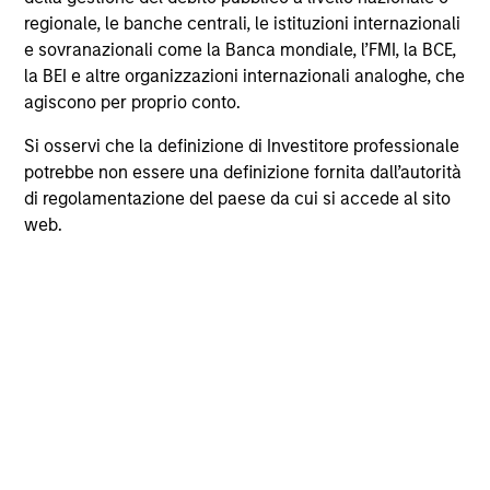
regionale, le banche centrali, le istituzioni internazionali
e sovranazionali come la Banca mondiale, l’FMI, la BCE,
la BEI e altre organizzazioni internazionali analoghe, che
agiscono per proprio conto.
Si osservi che la definizione di Investitore professionale
potrebbe non essere una definizione fornita dall’autorità
PRESS RELEASE
di regolamentazione del paese da cui si accede al sito
Morgan Stanley Real Estate Investing
web.
Announces Acquisition of French
Logistics Portfolio of Five Assets
Morgan Stanley Investment Management, through
investment funds managed by Morgan Stanley
Real Estate Investing (MSREI), announced today
the acquisition of a portfolio of five French
logistics assets. The fully leased portfolio totals
approximately 160,000 square meters across
established French logistics markets in Paris, Lille,
Bordeaux, Nîmes and Tours.
24-LUG-2026