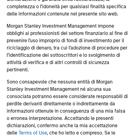
Podcast
completezza o l’idoneità per qualsiasi finalità specifica
In a recent episode of LevFin Insights, Ashwin
delle informazioni contenute nel presente sito web.
Krishnan, Head of Morgan Stanley North America
Private Credit, discusses the evolution of private
Morgan Stanley Investment Management impone
credit beyond traditional direct lending and the
obblighi ai professionisti del settore finanziario al fine di
growing role of opportunistic credit in today's
prevenire l’uso improprio di fondi di investimento per il
market.
riciclaggio di denaro, tra cui l’adozione di procedure per
l’identificazione dei sottoscrittori e lo svolgimento di
28-LUG-2026
attività di verifica e di altri controlli di sicurezza
pertinenti.
Sono consapevole che nessuna entità di Morgan
Stanley Investment Management né alcuna sua
consociata potranno essere considerate responsabili di
perdite derivanti direttamente o indirettamente da
informazioni ottenute in conseguenza di una mia falsa
o erronea interpretazione. Accettando le presenti
dichiarazioni, confermo anche la mia accettazione
delle
Terms of Use
, che ho letto e compreso. Se le