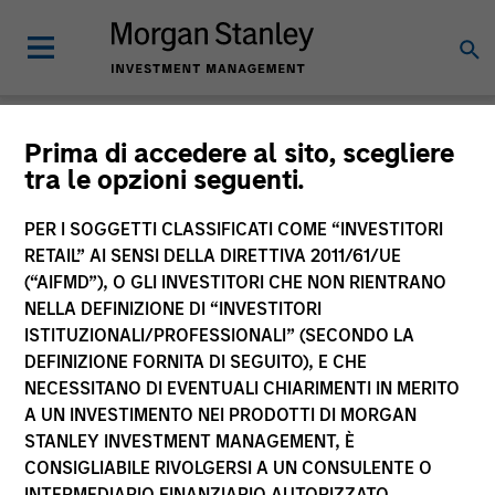
Notizie
Prima di accedere al sito, scegliere
tra le opzioni seguenti.
PER I SOGGETTI CLASSIFICATI COME “INVESTITORI
RETAIL” AI SENSI DELLA DIRETTIVA 2011/61/UE
(“AIFMD”), O GLI INVESTITORI CHE NON RIENTRANO
NELLA DEFINIZIONE DI “INVESTITORI
ISTITUZIONALI/PROFESSIONALI” (SECONDO LA
269
of
269
Risultati
Filtri
DEFINIZIONE FORNITA DI SEGUITO), E CHE
NECESSITANO DI EVENTUALI CHIARIMENTI IN MERITO
A UN INVESTIMENTO NEI PRODOTTI DI MORGAN
STANLEY INVESTMENT MANAGEMENT, È
CONSIGLIABILE RIVOLGERSI A UN CONSULENTE O
INTERMEDIARIO FINANZIARIO AUTORIZZATO.