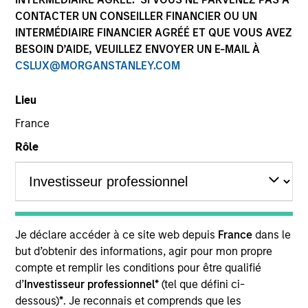
CONTACTER UN CONSEILLER FINANCIER OU UN
INTERMÉDIAIRE FINANCIER AGRÉÉ ET QUE VOUS AVEZ
Ressources
BESOIN D’AIDE, VEUILLEZ ENVOYER UN E-MAIL À
CSLUX@MORGANSTANLEY.COM
Lieu
L’attention des investisseurs est
France
attirée sur le fait que cet OPCVM
Rôle
présente, au regard des attentes de
l’Autorité des marchés financiers, une
communication disproportionnée sur
la prise en compte des critères
extrafinanciers dans sa gestion.
Je déclare accéder à ce site web depuis
France
dans le
but d’obtenir des informations, agir pour mon propre
compte et remplir les conditions pour être qualifié
Présentation générale
d’
Investisseur professionnel*
(tel que défini ci-
dessous)
*
. Je reconnais et comprends que les