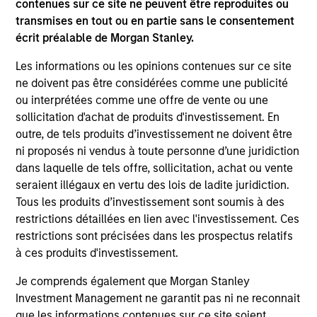
échéances plus courtes et une volatilité plus
contenues sur ce site ne peuvent être reproduites ou
faible, et ce avec des taux de défaut
transmises en tout ou en partie sans le consentement
écrit préalable de Morgan Stanley.
généralement conformes au marché dans son
ensemble.
Les informations ou les opinions contenues sur ce site
ne doivent pas être considérées comme une publicité
ou interprétées comme une offre de vente ou une
La valeur des investissements et les revenus qui
sollicitation d'achat de produits d'investissement. En
en découlent varieront et rien ne garantit que le
outre, de tels produits d’investissement ne doivent être
Fonds atteigne ses objectifs d’investissement.
ni proposés ni vendus à toute personne d’une juridiction
dans laquelle de tels offre, sollicitation, achat ou vente
seraient illégaux en vertu des lois de ladite juridiction.
Tous les produits d’investissement sont soumis à des
restrictions détaillées en lien avec l'investissement. Ces
Caractéristiques du fonds
restrictions sont précisées dans les prospectus relatifs
à ces produits d'investissement.
Je comprends également que Morgan Stanley
Investment Management ne garantit pas ni ne reconnait
que les informations contenues sur ce site soient