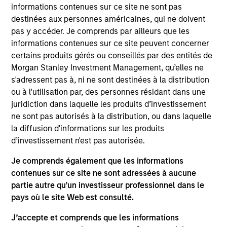
informations contenues sur ce site ne sont pas
Objectif d’Investissement
destinées aux personnes américaines, qui ne doivent
pas y accéder. Je comprends par ailleurs que les
informations contenues sur ce site peuvent concerner
Offrir un taux de rendements totaux attractif.
certains produits gérés ou conseillés par des entités de
Morgan Stanley Investment Management, qu’elles ne
Approche d’investissement
s'adressent pas à, ni ne sont destinées à la distribution
ou à l'utilisation par, des personnes résidant dans une
juridiction dans laquelle les produits d’investissement
Nous nous concentrons sur les crédits du marché
ne sont pas autorisés à la distribution, ou dans laquelle
intermédiaire ou sur les crédits pour lesquels le
la diffusion d'informations sur les produits
total de la dette en circulation est inférieur à
d’investissement n'est pas autorisée.
1 milliard de dollars en utilisant une approche
obligataire de style value. D'après notre
Je comprends également que les informations
expérience, les émissions sur le marché
contenues sur ce site ne sont adressées à aucune
partie autre qu’un investisseur professionnel dans le
intermédiaire, comparées à celles de grandes
pays où le site Web est consulté.
entreprises, peuvent apporter des rendements
supérieurs, des coupons plus élevés, des
J’accepte et comprends que les informations