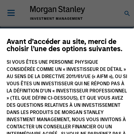
Avant d’accéder au site, merci de
US High Yield Middle
choisir l’une des options suivantes.
Market Bond Fund
SI VOUS ÊTES UNE PERSONNE PHYSIQUE
CONSIDÉRÉE COMME UN « INVESTISSEUR DE DÉTAIL »
AU SENS DE LA DIRECTIVE 2011/61/UE (« AIFM »), OU SI
VOUS ÊTES UN INVESTISSEUR QUI NE RÉPOND PAS À
LA DÉFINITION D’UN « INVESTISSEUR PROFESSIONNEL
Communication Promotionnelle
» (TEL QUE DÉFINI CI-DESSOUS), ET QUE VOUS AVEZ
DES QUESTIONS RELATIVES À UN INVESTISSEMENT
Commentaire
DANS LES PRODUITS DE MORGAN STANLEY
INVESTMENT MANAGEMENT, NOUS VOUS INVITONS À
Informations clés pour l’investisseur
CONTACTER UN CONSEILLER FINANCIER OU UN
(KID)
INTERMÉDIAIRE AGRÉÉ. SI VOUS NE PARVENEZ PAS À