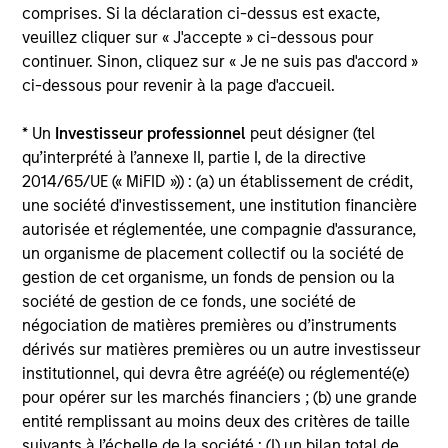
complémentaires sur les performances et autres
comprises. Si la déclaration ci-dessus est exacte,
éléments importants, qui doivent être lus
veuillez cliquer sur « J'accepte » ci-dessous pour
continuer. Sinon, cliquez sur « Je ne suis pas d'accord »
attentivement.
ci-dessous pour revenir à la page d'accueil.
Les
frais courants
reflètent les payements et frais
engagés lors du fonctionnement du fonds et sont déduits
* Un
Investisseur professionnel
peut désigner (tel
des actifs du fonds pour la période. Ils incluent les
qu’interprété à l’annexe II, partie I, de la directive
commissions et frais de gestion, dépôt et
d’administration.
2014/65/UE (« MiFID »)) : (a) un établissement de crédit,
une société d'investissement, une institution financière
autorisée et réglementée, une compagnie d'assurance,
un organisme de placement collectif ou la société de
Performances calendaires
gestion de cet organisme, un fonds de pension ou la
société de gestion de ce fonds, une société de
négociation de matières premières ou d’instruments
dérivés sur matières premières ou un autre investisseur
institutionnel, qui devra être agréé(e) ou réglementé(e)
pour opérer sur les marchés financiers ; (b) une grande
Profil de risque et de
entité remplissant au moins deux des critères de taille
suivants à l’échelle de la société : (I) un bilan total de