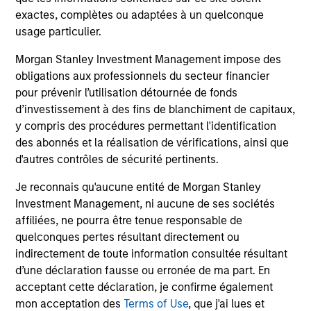
exactes, complètes ou adaptées à un quelconque
usage particulier.
V.L. et Performance
Morgan Stanley Investment Management impose des
obligations aux professionnels du secteur financier
pour prévenir l’utilisation détournée de fonds
Les performances passées ne sont pas un
d’investissement à des fins de blanchiment de capitaux,
indicateur fiable des résultats futurs. Les
y compris des procédures permettant l'identification
rendements peuvent augmenter ou diminuer en
des abonnés et la réalisation de vérifications, ainsi que
raison des fluctuations de change. Tous les
d'autres contrôles de sécurité pertinents.
calculs des données de performance sont basés
sur une comparaison de la VL, sont exprimés nets
Je reconnais qu'aucune entité de Morgan Stanley
Investment Management, ni aucune de ses sociétés
de frais et ne prennent pas en compte les
affiliées, ne pourra être tenue responsable de
commissions et coûts relatifs à l’émission et au
quelconques pertes résultant directement ou
rachat de parts. La source de toutes les données
indirectement de toute information consultée résultant
relatives aux performances et aux indices est
d’une déclaration fausse ou erronée de ma part. En
Morgan Stanley Investment Management.
Merci
acceptant cette déclaration, je confirme également
de
cliquer ici
pour obtenir des informations
mon acceptation des
Terms of Use
, que j'ai lues et