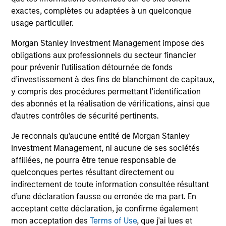
indicateur fiable des résultats futurs. Les
exactes, complètes ou adaptées à un quelconque
rendements peuvent augmenter ou diminuer en
usage particulier.
raison des fluctuations de change. Tous les
calculs des données de performance sont basés
Morgan Stanley Investment Management impose des
sur une comparaison de la VL, sont exprimés nets
obligations aux professionnels du secteur financier
pour prévenir l’utilisation détournée de fonds
de frais et ne prennent pas en compte les
d’investissement à des fins de blanchiment de capitaux,
commissions et coûts relatifs à l’émission et au
y compris des procédures permettant l'identification
rachat de parts. La source de toutes les données
des abonnés et la réalisation de vérifications, ainsi que
relatives aux performances et aux indices est
d'autres contrôles de sécurité pertinents.
Morgan Stanley Investment Management.
Merci
de
cliquer ici
pour obtenir des informations
Je reconnais qu'aucune entité de Morgan Stanley
Investment Management, ni aucune de ses sociétés
complémentaires sur les performances et autres
affiliées, ne pourra être tenue responsable de
éléments importants, qui doivent être lus
quelconques pertes résultant directement ou
attentivement.
indirectement de toute information consultée résultant
d’une déclaration fausse ou erronée de ma part. En
Les
frais courants
reflètent les payements et frais
engagés lors du fonctionnement du fonds et sont déduits
acceptant cette déclaration, je confirme également
des actifs du fonds pour la période. Ils incluent les
mon acceptation des
Terms of Use
, que j'ai lues et