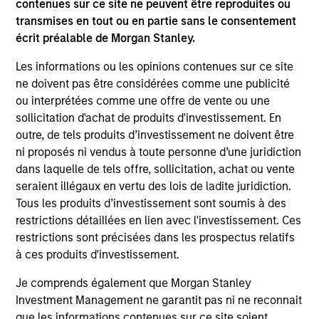
contenues sur ce site ne peuvent être reproduites ou
en découlent varieront et rien ne garantit que le
transmises en tout ou en partie sans le consentement
Fonds atteigne ses objectifs d’investissement.
écrit préalable de Morgan Stanley.
Les informations ou les opinions contenues sur ce site
ne doivent pas être considérées comme une publicité
ou interprétées comme une offre de vente ou une
Caractéristiques du fonds
sollicitation d'achat de produits d'investissement. En
outre, de tels produits d’investissement ne doivent être
ni proposés ni vendus à toute personne d’une juridiction
dans laquelle de tels offre, sollicitation, achat ou vente
seraient illégaux en vertu des lois de ladite juridiction.
Tous les produits d’investissement sont soumis à des
restrictions détaillées en lien avec l'investissement. Ces
restrictions sont précisées dans les prospectus relatifs
V.L. et Performance
à ces produits d'investissement.
Je comprends également que Morgan Stanley
Les performances passées ne sont pas un
Investment Management ne garantit pas ni ne reconnait
que les informations contenues sur ce site soient