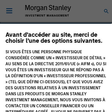
Avant d’accéder au site, merci de
Euro Corporate Bond –
choisir l’une des options suivantes.
Duration Hedged Fund
SI VOUS ÊTES UNE PERSONNE PHYSIQUE
CONSIDÉRÉE COMME UN « INVESTISSEUR DE DÉTAIL »
AU SENS DE LA DIRECTIVE 2011/61/UE (« AIFM »), OU SI
VOUS ÊTES UN INVESTISSEUR QUI NE RÉPOND PAS À
LA DÉFINITION D’UN « INVESTISSEUR PROFESSIONNEL
Communication Promotionnelle
» (TEL QUE DÉFINI CI-DESSOUS), ET QUE VOUS AVEZ
DES QUESTIONS RELATIVES À UN INVESTISSEMENT
Commentaire
DANS LES PRODUITS DE MORGAN STANLEY
INVESTMENT MANAGEMENT, NOUS VOUS INVITONS À
Informations clés pour l’investisseur
CONTACTER UN CONSEILLER FINANCIER OU UN
(KID)
INTERMÉDIAIRE AGRÉÉ. SI VOUS NE PARVENEZ PAS À