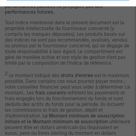
résulter de l’utilisation de ces informations.
Les
performances passées ne préjugent pas des
performances futures.
Tout indice mentionné dans le présent document est la
propriété intellectuelle du fournisseur concerné (y
compris les marques déposées). Les produits basés sur
des indices ne sont pas recommandés, avalisés, vendus
ou promus par le fournisseur concerné, qui se dégage de
toute responsabilité à leur égard. Le compartiment est
géré de manière active et son style de gestion n’est pas
limité par la composition de l’indice de référence.
2
Le montant indiqué des
droits d’entrée
est le maximum
possible. Dans certains cas vous pourrez payer moins ;
votre conseiller financier peut vous aider à déterminer ce
montant.. Les
frais courants
reflètent les payements et
frais engagés lors du fonctionnement du fonds et sont
déduits des actifs du fonds pour la période. Ils incluent
les commissions et frais de gestion, dépôt et
d’administration.
Le Montant minimum de souscription
initiale et le Montant minimum de souscription
ultérieure
peuvent être en dollars américain (ou l’équivalent en
euros, yens ou livres sterling du montant en dollars