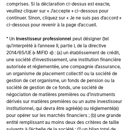
commissions et frais de gestion, dépôt et
comprises. Si la déclaration ci-dessus est exacte,
d’administration.
veuillez cliquer sur « J'accepte » ci-dessous pour
continuer. Sinon, cliquez sur « Je ne suis pas d'accord »
ci-dessous pour revenir à la page d'accueil.
Performances calendaires
* Un
Investisseur professionnel
peut désigner (tel
qu’interprété à l’annexe II, partie I, de la directive
2014/65/UE (« MiFID »)) : (a) un établissement de crédit,
une société d'investissement, une institution financière
autorisée et réglementée, une compagnie d'assurance,
Profil de risque et de
un organisme de placement collectif ou la société de
gestion de cet organisme, un fonds de pension ou la
rendement
société de gestion de ce fonds, une société de
négociation de matières premières ou d’instruments
Loading
dérivés sur matières premières ou un autre investisseur
institutionnel, qui devra être agréé(e) ou réglementé(e)
pour opérer sur les marchés financiers ; (b) une grande
entité remplissant au moins deux des critères de taille
suivants à l’échelle de la société : (I) un bilan total de