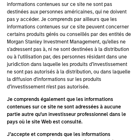
informations contenues sur ce site ne sont pas
Objectif d’Investissement
destinées aux personnes américaines, qui ne doivent
pas y accéder. Je comprends par ailleurs que les
informations contenues sur ce site peuvent concerner
Générer des revenus et valoriser à long terme
certains produits gérés ou conseillés par des entités de
votre investissement, tout en cherchant à réduire
Morgan Stanley Investment Management, qu’elles ne
l'exposition du Fonds aux fluctuations des taux
s'adressent pas à, ni ne sont destinées à la distribution
d'intérêt.
ou à l'utilisation par, des personnes résidant dans une
juridiction dans laquelle les produits d’investissement
Approche d’investissement
ne sont pas autorisés à la distribution, ou dans laquelle
la diffusion d'informations sur les produits
d’investissement n'est pas autorisée.
Cherche à générer un taux de rendement
intéressant en euros, tout en réduisant l'exposition
Je comprends également que les informations
du Fonds aux fluctuations des taux d'intérêt du
contenues sur ce site ne sont adressées à aucune
partie autre qu’un investisseur professionnel dans le
marché.
pays où le site Web est consulté.
J’accepte et comprends que les informations
La valeur des investissements et les revenus qui