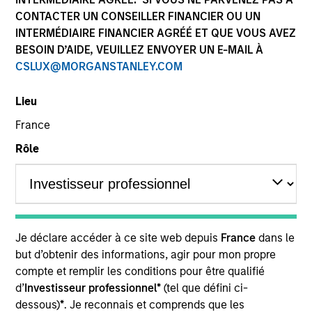
CONTACTER UN CONSEILLER FINANCIER OU UN
INTERMÉDIAIRE FINANCIER AGRÉÉ ET QUE VOUS AVEZ
Ressources
BESOIN D’AIDE, VEUILLEZ ENVOYER UN E-MAIL À
CSLUX@MORGANSTANLEY.COM
Lieu
L’attention des investisseurs est
France
attirée sur le fait que cet OPCVM
Rôle
présente, au regard des attentes de
l’Autorité des marchés financiers, une
communication disproportionnée sur
la prise en compte des critères
extrafinanciers dans sa gestion.
Je déclare accéder à ce site web depuis
France
dans le
but d’obtenir des informations, agir pour mon propre
compte et remplir les conditions pour être qualifié
Présentation générale
d’
Investisseur professionnel*
(tel que défini ci-
dessous)
*
. Je reconnais et comprends que les