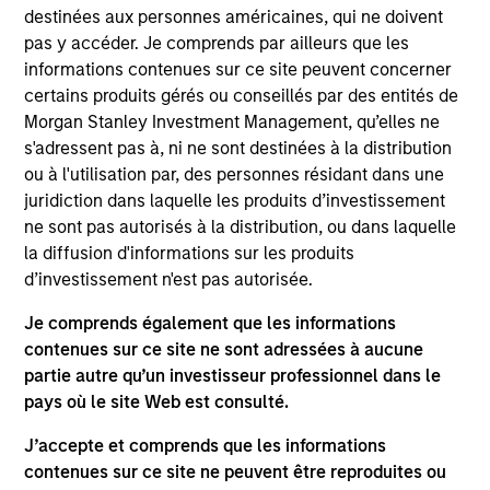
destinées aux personnes américaines, qui ne doivent
pas y accéder. Je comprends par ailleurs que les
Approche d’investissement
informations contenues sur ce site peuvent concerner
certains produits gérés ou conseillés par des entités de
L’objectif d’investissement consiste à générer une
Morgan Stanley Investment Management, qu’elles ne
performance relative attractive, exprimée en
s'adressent pas à, ni ne sont destinées à la distribution
ou à l'utilisation par, des personnes résidant dans une
euros, en investissant dans des titres obligataires
juridiction dans laquelle les produits d’investissement
libellés en euros et émis par des entreprises. Le
ne sont pas autorisés à la distribution, ou dans laquelle
processus d’investissement du fonds tient compte
la diffusion d'informations sur les produits
des thèmes de durabilité et des enjeux ESG dans
d’investissement n'est pas autorisée.
ses décisions d’investissement, en utilisant un
Je comprends également que les informations
processus de recherche ESG exclusif qui applique
contenues sur ce site ne sont adressées à aucune
les principes de Calvert en matière
partie autre qu’un investisseur professionnel dans le
d’investissement responsable. Ce faisant, le fonds
pays où le site Web est consulté.
promeut la durabilité environnementale et
l’utilisation efficace des ressources, des sociétés
J’accepte et comprends que les informations
équitables et le respect des droits de l’homme,
contenues sur ce site ne peuvent être reproduites ou