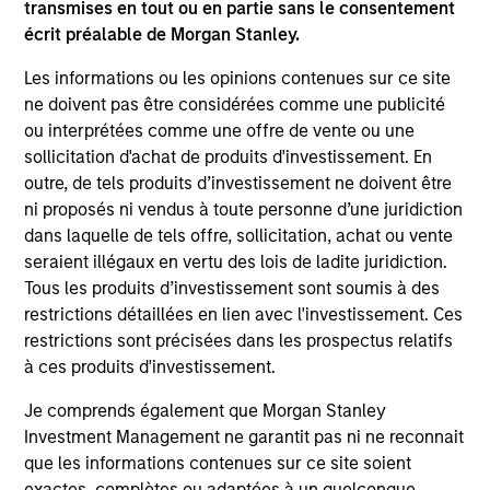
transmises en tout ou en partie sans le consentement
ainsi qu’une gouvernance responsable et des
écrit préalable de Morgan Stanley.
opérations transparentes. Le fonds s’est engagé à
atteindre une intensité carbone inférieure à celle
Les informations ou les opinions contenues sur ce site
de l’indice Bloomberg Euro Aggregate Corporate
ne doivent pas être considérées comme une publicité
Bond et il s’efforcera de réduire de moitié son
ou interprétées comme une offre de vente ou une
sollicitation d'achat de produits d'investissement. En
intensité carbone d’ici 2030, par rapport à la fin
outre, de tels produits d’investissement ne doivent être
de l’année 2020.
ni proposés ni vendus à toute personne d’une juridiction
dans laquelle de tels offre, sollicitation, achat ou vente
seraient illégaux en vertu des lois de ladite juridiction.
La valeur des investissements et les revenus qui
Tous les produits d’investissement sont soumis à des
en découlent varieront et rien ne garantit que le
restrictions détaillées en lien avec l'investissement. Ces
Fonds atteigne ses objectifs d’investissement.
restrictions sont précisées dans les prospectus relatifs
à ces produits d'investissement.
Je comprends également que Morgan Stanley
Investment Management ne garantit pas ni ne reconnait
Caractéristiques du fonds
que les informations contenues sur ce site soient
exactes, complètes ou adaptées à un quelconque