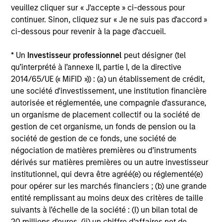
veuillez cliquer sur « J'accepte » ci-dessous pour
relatives aux performances et aux indices est
continuer. Sinon, cliquez sur « Je ne suis pas d'accord »
Morgan Stanley Investment Management.
Merci
ci-dessous pour revenir à la page d'accueil.
de
cliquer ici
pour obtenir des informations
complémentaires sur les performances et autres
* Un
Investisseur professionnel
peut désigner (tel
éléments importants, qui doivent être lus
qu’interprété à l’annexe II, partie I, de la directive
attentivement.
2014/65/UE (« MiFID »)) : (a) un établissement de crédit,
une société d'investissement, une institution financière
Les
frais courants
reflètent les payements et frais
autorisée et réglementée, une compagnie d'assurance,
engagés lors du fonctionnement du fonds et sont déduits
un organisme de placement collectif ou la société de
des actifs du fonds pour la période. Ils incluent les
commissions et frais de gestion, dépôt et
gestion de cet organisme, un fonds de pension ou la
d’administration.
société de gestion de ce fonds, une société de
négociation de matières premières ou d’instruments
dérivés sur matières premières ou un autre investisseur
institutionnel, qui devra être agréé(e) ou réglementé(e)
Performances calendaires
pour opérer sur les marchés financiers ; (b) une grande
entité remplissant au moins deux des critères de taille
suivants à l’échelle de la société : (I) un bilan total de
20 millions d'euros, (ii) un chiffre d’affaires net de