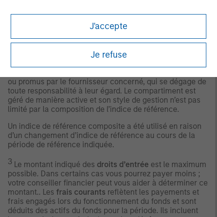
affilié à MSIM, n’approuve, n’endosse, n’examine ni ne
recommande aucun produit, et ne garantit pas l’actualité,
l’exactitude ou l’exhaustivité des données ou informations
J'accepte
relatives à un produit.
Tout indice mentionné dans le présent document est la
propriété intellectuelle du fournisseur concerné (y
Je refuse
compris les marques déposées). Les produits basés sur
des indices ne sont pas recommandés, avalisés, vendus
ou promus par le fournisseur concerné, qui se dégage de
toute responsabilité à leur égard. Le compartiment est
géré de manière active et son style de gestion n’est pas
limité par la composition de l’indice de référence.
Un indice de référence composite a été utilisé en raison
d’un changement d’indice de référence au cours de la
période de référence indiquée.
3
Le montant indiqué des
droits d’entrée
est le maximum
possible. Dans certains cas vous pourrez payer moins ;
votre conseiller financier peut vous aider à déterminer ce
montant.. Les
frais courants
reflètent les payements et
frais engagés lors du fonctionnement du fonds et sont
déduits des actifs du fonds pour la période. Ils incluent