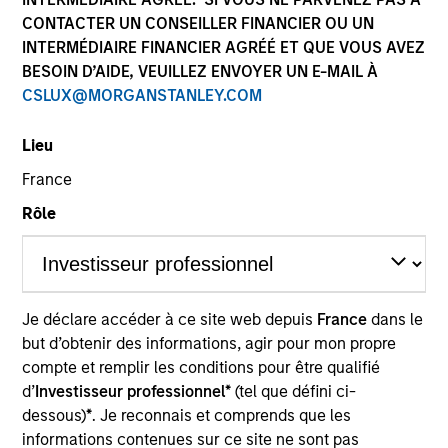
CONTACTER UN CONSEILLER FINANCIER OU UN
INTERMÉDIAIRE FINANCIER AGRÉÉ ET QUE VOUS AVEZ
BESOIN D’AIDE, VEUILLEZ ENVOYER UN E-MAIL À
Ressources
CSLUX@MORGANSTANLEY.COM
Lieu
France
Présentation générale
Rôle
Objectif d’Investissement
Je déclare accéder à ce site web depuis
France
dans le
Générer des revenus et valoriser votre
but d’obtenir des informations, agir pour mon propre
investissement sur le long terme, tout en intégrant
compte et remplir les conditions pour être qualifié
les caractéristiques relatives à l'ESG et en tenant
d’
Investisseur professionnel*
(tel que défini ci-
compte des objectifs à long terme relatifs au
dessous)
*
. Je reconnais et comprends que les
informations contenues sur ce site ne sont pas
réchauffement climatique de l'Accord de Paris.