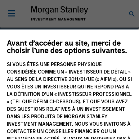
Avant d’accéder au site, merci de
Calvert Sustainable Euro
choisir l’une des options suivantes.
Corporate Bond Fund
SI VOUS ÊTES UNE PERSONNE PHYSIQUE
CONSIDÉRÉE COMME UN « INVESTISSEUR DE DÉTAIL »
AU SENS DE LA DIRECTIVE 2011/61/UE (« AIFM »), OU SI
VOUS ÊTES UN INVESTISSEUR QUI NE RÉPOND PAS À
LA DÉFINITION D’UN « INVESTISSEUR PROFESSIONNEL
Communication Promotionnelle
» (TEL QUE DÉFINI CI-DESSOUS), ET QUE VOUS AVEZ
Informations clés pour l’investisseur
DES QUESTIONS RELATIVES À UN INVESTISSEMENT
(KID)
DANS LES PRODUITS DE MORGAN STANLEY
INVESTMENT MANAGEMENT, NOUS VOUS INVITONS À
CONTACTER UN CONSEILLER FINANCIER OU UN
INTERMÉDIAIRE AGRÉÉ. SI VOUS NE PARVENEZ PAS À