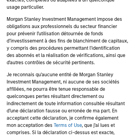
usage particulier.
Morgan Stanley Investment Management impose des
obligations aux professionnels du secteur financier
pour prévenir l’utilisation détournée de fonds
d’investissement à des fins de blanchiment de capitaux,
V.L. et Performance
y compris des procédures permettant l'identification
des abonnés et la réalisation de vérifications, ainsi que
d'autres contrôles de sécurité pertinents.
Les performances passées ne sont pas un
Je reconnais qu'aucune entité de Morgan Stanley
indicateur fiable des résultats futurs. Les
Investment Management, ni aucune de ses sociétés
rendements peuvent augmenter ou diminuer en
affiliées, ne pourra être tenue responsable de
raison des fluctuations de change. Tous les
quelconques pertes résultant directement ou
calculs des données de performance sont basés
indirectement de toute information consultée résultant
sur une comparaison de la VL, sont exprimés nets
d’une déclaration fausse ou erronée de ma part. En
de frais et ne prennent pas en compte les
acceptant cette déclaration, je confirme également
commissions et coûts relatifs à l’émission et au
mon acceptation des
Terms of Use
, que j'ai lues et
comprises. Si la déclaration ci-dessus est exacte,
rachat de parts. La source de toutes les données