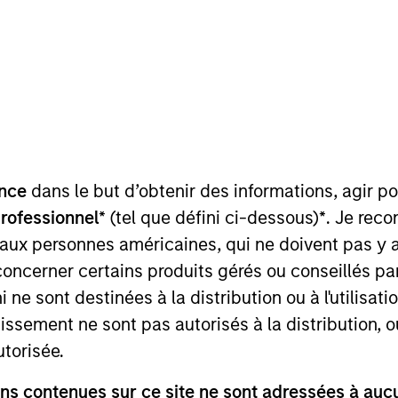
 du
V.L. et Performance
Composition
nérale
nce
dans le but d’obtenir des informations, agir p
professionnel*
(tel que défini ci-dessous)
*
. Je rec
 aux personnes américaines, qui ne doivent pas y 
concerner certains produits gérés ou conseillés p
 ne sont destinées à la distribution ou à l'utilisat
sement.Le Fonds entre dans le périmètre de l'Article 9
tissement ne sont pas autorisés à la distribution, o
utorisée.
s contenues sur ce site ne sont adressées à aucun