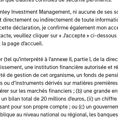
s du fonds
nley Investment Management, ni aucune de ses soci
 directement ou indirectement de toute informatio
 cette déclaration, je confirme également mon ac
acte, veuillez cliquer sur « J'accepte » ci-dessous 
 la page d'accueil.
ance
(tel qu’interprété à l’annexe II, partie I, de la dire
tissement, une institution financière autorisée e
té de gestion de cet organisme, un fonds de pensi
ndicateur fiable des résultats futurs. Les rendements
 ou d’instruments dérivés sur matières premières o
des fluctuations de change. Tous les calculs des don
érer sur les marchés financiers ; (b) une grande e
on de la VL, sont exprimés nets de frais et ne prenn
) un bilan total de 20 millions d'euros, (ii) un chiffre
s à l’émission et au rachat de parts. La source de tout
issant pour son propre compte ; ou (c) un gouvernem
ux indices est Morgan Stanley Investment Managemen
lique au niveau national ou régional, les banques c
ns complémentaires sur les performances et autres élé