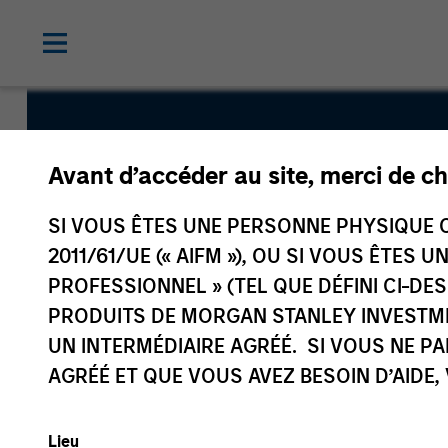
Calvert Sus
Avant d’accéder au site, merci de ch
Emerging M
SI VOUS ÊTES UNE PERSONNE PHYSIQUE C
2011/61/UE (« AIFM »), OU SI VOUS ÊTES 
Equity Sele
PROFESSIONNEL » (TEL QUE DÉFINI CI-DE
PRODUITS DE MORGAN STANLEY INVESTM
UN INTERMÉDIAIRE AGRÉÉ. SI VOUS NE P
AGRÉÉ ET QUE VOUS AVEZ BESOIN D’AIDE,
Lieu