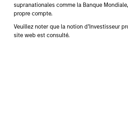
supranationales comme la Banque Mondiale, le 
importants, qui doivent être lus attentivem
propre compte.
Les
frai
engagés 
Veuillez noter que la notion d’Investisseur pr
déduits 
incluent
site web est consulté.
et d’adm
Performances calendai
Profil de risque et de 
Loading