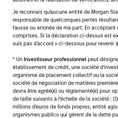
Caractéristique
Je reconnais qu'aucune entité de Morgan Sta
responsable de quelconques pertes résultant
fausse ou erronée de ma part. En acceptant
comprises. Si la déclaration ci-dessus est ex
suis pas d'accord » ci-dessous pour revenir à
V.L. et Perform
* Un
Investisseur professionnel
peut désigner 
établissement de crédit, une société d'inves
organisme de placement collectif ou la socié
Les performances passées ne sont pas un i
société de négociation de matières premières
peuvent augmenter ou diminuer en raison 
devra être agréé(e) ou réglementé(e) pour op
performance sont basés sur une comparais
de taille suivants à l’échelle de la société : (I
en compte les commissions et coûts relatif
millions d'euros de fonds propres, entité ag
données relatives aux performances et a
organismes publics qui gèrent de la dette pub
de
cliquer ici
pour obtenir des informatio