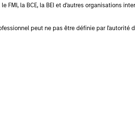
FMI, la BCE, la BEI et d'autres organisations inter
ent.
s courants
reflètent les payements et frais
lors du fonctionnement du fonds et sont
ofessionnel peut ne pas être définie par l'autorité 
des actifs du fonds pour la période. Ils
 les commissions et frais de gestion, dépôt
inistration.
res
rendement