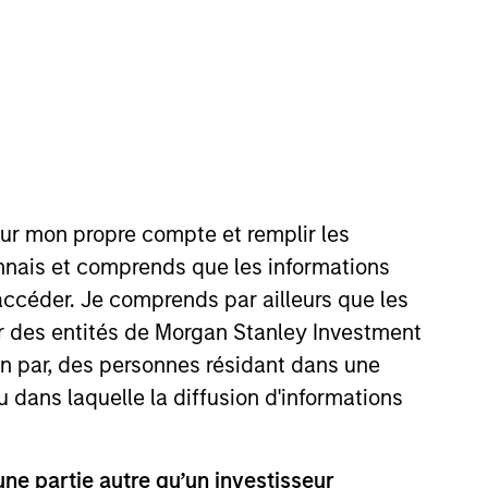
Gérants du
Ressources
Portefeuille
our mon propre compte et remplir les
onnais et comprends que les informations
accéder. Je comprends par ailleurs que les
ar des entités de Morgan Stanley Investment
ion par, des personnes résidant dans une
 du règlement européen Sustainable
u dans laquelle la diffusion d'informations
e partie autre qu’un investisseur