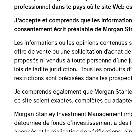
professionnel dans le pays où le site Web es
L’objectif d'investissement du fonds Calve
J’accepte et comprends que les informations
terme, mesurée en dollars américains, en
consentement écrit préalable de Morgan St
répondent aux défis environnementaux ou s
dans l’utilisation des ressources, la divers
Les informations ou les opinions contenues 
gestion du capital humain, ainsi que la g
offre de vente ou une sollicitation d'achat de
leaders dans la gestion des risques et opp
proposés ni vendus à toute personne d’une juri
compte des objectifs de réduction du carbo
lois de ladite juridiction. Tous les produits 
l'inclusion.
restrictions sont précisées dans les prospec
Je comprends également que Morgan Stanley 
La valeur des investissements et les reven
ce site soient exactes, complètes ou adapté
d’investissement.
Morgan Stanley Investment Management impose
détournée de fonds d’investissement à des f
abonnés et la réalisation de vérifications, ai