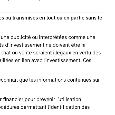
ir une appréciation du capital à long
s ou transmises en tout ou en partie sans le
es dans des activités économiques qui
bilité environnementale et l’efficience
mme, la responsabilité des produits, la
e une publicité ou interprétées comme une
ns, ou des entreprises qui sont des
its d’investissement ne doivent être ni
ignificatifs. Cette fonds tient également
 achat ou vente seraient illégaux en vertu des
 de la diversité, de l'équité et de
aillées en lien avec l'investissement. Ces
onnait que les informations contenues sur
 Fonds atteigne ses objectifs
nancier pour prévenir l’utilisation
cédures permettant l'identification des