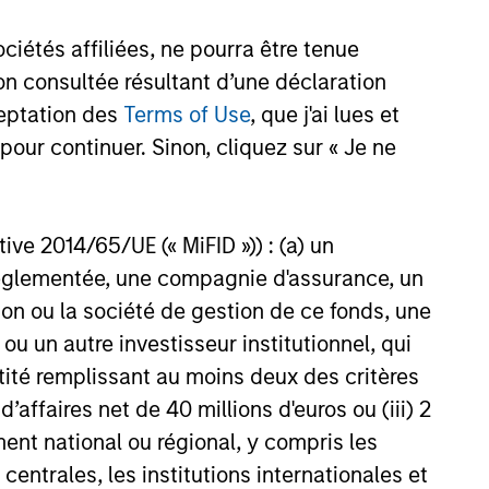
étés affiliées, ne pourra être tenue
n consultée résultant d’une déclaration
ceptation des
Terms of Use
, que j'ai lues et
pour continuer. Sinon, cliquez sur « Je ne
ctive 2014/65/UE (« MiFID »)) : (a) un
t réglementée, une compagnie d'assurance, un
on ou la société de gestion de ce fonds, une
u un autre investisseur institutionnel, qui
nées de
ntité remplissant au moins deux des critères
ent pas
 d’affaires net de 40 millions d'euros ou (iii) 2
es les
ent national ou régional, y compris les
t.
Merci
entrales, les institutions internationales et
ments