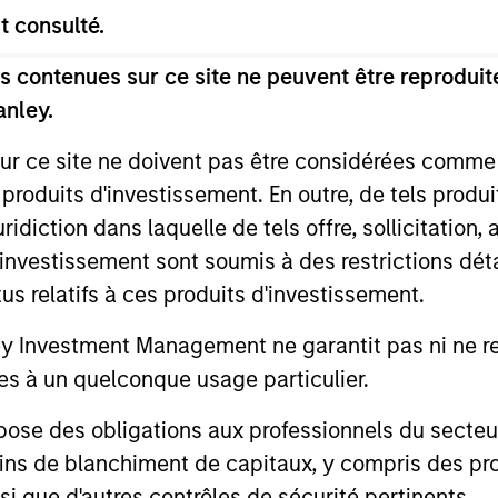
t consulté.
rt Sustainable Emerging Markets Equity Select est d’offr
 contenues sur ce site ne peuvent être reproduite
 investissant principalement dans des sociétés engagé
anley.
ociétaux mondiaux liés à des domaines tels que la dura
ité, l’équité et l’inclusion, le respect des droits de l'Ho
sur ce site ne doivent pas être considérées comm
ouvernance responsable et la transparence des opératio
 produits d'investissement. En outre, de tels produ
ortunités environnementaux ou sociaux financièrement s
diction dans laquelle de tels offre, sollicitation,
ne à long terme de l'Accord de Paris et de la promotion
d’investissement sont soumis à des restrictions dét
tus relatifs à ces produits d'investissement.
Investment Management ne garantit pas ni ne rec
us qui en découlent varieront et rien ne garantit que le
es à un quelconque usage particulier.
 des obligations aux professionnels du secteur fi
ins de blanchiment de capitaux, y compris des pro
nsi que d'autres contrôles de sécurité pertinents.