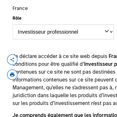
Présentation
Caractéristiques
France
générale
fonds
Rôle
Présentation gé
Je déclare accéder à ce site web depuis
Fra
conditions pour être qualifié d’
Investisseur 
Objectif d’Investissement
contenues sur ce site ne sont pas destinées
informations contenues sur ce site peuvent 
Management, qu’elles ne s'adressent pas à, ni
Croissance à long terme de votre investis
juridiction dans laquelle les produits d’inves
Finance Disclosure Regulation.
sur les produits d’investissement n'est pas a
Approche d’investissement
Je comprends également que les information