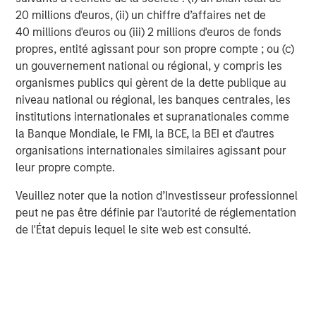
“Reducing emissions in highly CO2 intensive sectors like
20 millions d'euros, (ii) un chiffre d’affaires net de
construction and logistics are squarely in focus for
40 millions d'euros ou (iii) 2 millions d'euros de fonds
Morgan Stanley’s 1GT fund. With Instagrid we are
propres, entité agissant pour son propre compte ; ou (c)
fortunate to have found the opportunity to back a
un gouvernement national ou régional, y compris les
visionary team with a game changing technology and
organismes publics qui gèrent de la dette publique au
a compelling growth trajectory. We are very pleased to
niveau national ou régional, les banques centrales, les
join the Instagrid family, along with our partners TVG, and
institutions internationales et supranationales comme
bring Morgan Stanley 1GT’s sustainability enhancing
la Banque Mondiale, le FMI, la BCE, la BEI et d'autres
capabilities to support the company on the next phase of
organisations internationales similaires agissant pour
their promising journey to revolutionise the way
leur propre compte.
construction and logistics are powered.”
Veuillez noter que la notion d’Investisseur professionnel
As part of the investment round, Kieran Mahanty, TVG’s
peut ne pas être définie par l'autorité de réglementation
climate lead for EMEA, will join Instagrid’s Board.
de l'État depuis lequel le site web est consulté.
Instagrid's flagship
Instagrid ONE
is lightweight and
mobile enough to be used in the most remote locations
and powerful enough to match the performance of the
grid, making it possible to use electricity from renewable