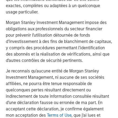
future.”
exactes, complètes ou adaptées à un quelconque
Instagrid co-founder and co-CEO Dr Andreas Sedlmayr
:
usage particulier.
“We founded Instagrid to decarbonise off-grid power and
Morgan Stanley Investment Management impose des
make it available to anyone, anywhere, anytime. Having
obligations aux professionnels du secteur financier
worked for several years in the battery industry, we saw
pour prévenir l’utilisation détournée de fonds
a crucial gap in the market - numerous portable batteries
d’investissement à des fins de blanchiment de capitaux,
catered to camping and leisure, but what was missing
y compris des procédures permettant l'identification
was a powerful and scalable portable battery solution for
des abonnés et la réalisation de vérifications, ainsi que
professionals. Our customers are leading the way by
d'autres contrôles de sécurité pertinents.
replacing their combustion generators with Instagrids to
Je reconnais qu'aucune entité de Morgan Stanley
increase efficiency, cut down operating costs, and
Investment Management, ni aucune de ses sociétés
provide pollution-free workplaces. We are thrilled to be
affiliées, ne pourra être tenue responsable de
joined by two leading global investors whose support will
quelconques pertes résultant directement ou
enable us to expand our global footprint by putting our
indirectement de toute information consultée résultant
technology in the hands of even more people.”
d’une déclaration fausse ou erronée de ma part. En
Avid Larizadeh-Duggan, Senior Managing Director and
acceptant cette déclaration, je confirme également
Head of TVG in EMEA:
mon acceptation des
Terms of Use
, que j'ai lues et