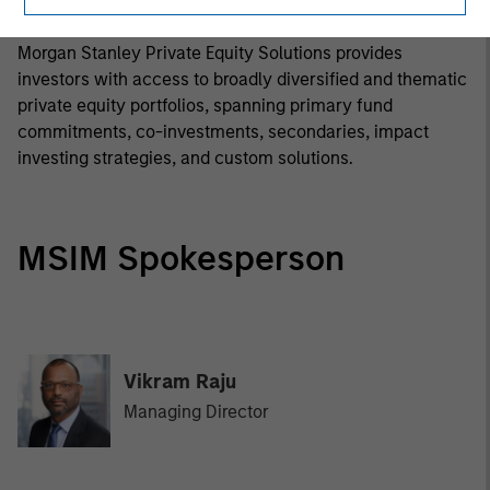
Morgan Stanley Private Equity Solutions Team
Morgan Stanley Private Equity Solutions provides
investors with access to broadly diversified and thematic
private equity portfolios, spanning primary fund
commitments, co-investments, secondaries, impact
investing strategies, and custom solutions.
MSIM Spokesperson
Vikram Raju
Managing Director