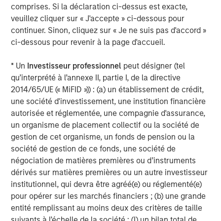
comprises. Si la déclaration ci-dessus est exacte,
“
More than 50 million small, non-road combustion
veuillez cliquer sur « J'accepte » ci-dessous pour
engines are built each year – almost all of these should
continuer. Sinon, cliquez sur « Je ne suis pas d'accord »
be replaced by battery systems which are lower carbon,
ci-dessous pour revenir à la page d'accueil.
lower total cost and create a far better work environment
for operators. Instagrid is making this transition possible,
* Un
Investisseur professionnel
peut désigner (tel
for the first time, by engineering battery systems which
qu’interprété à l’annexe II, partie I, de la directive
outperform the peak power of gas generators, making
2014/65/UE (« MiFID »)) : (a) un établissement de crédit,
renewable energy accessible to businesses en masse.
une société d'investissement, une institution financière
We have seen that Instagrid’s customers love the product
autorisée et réglementée, une compagnie d'assurance,
and we are excited about the opportunity for Instagrid to
un organisme de placement collectif ou la société de
work with our real estate, infrastructure and other
gestion de cet organisme, un fonds de pension ou la
portfolio companies to help them decarbonise operations
société de gestion de ce fonds, une société de
in a meaningful way. We’re delighted to partner with
négociation de matières premières ou d’instruments
Sebastian, Andreas and the team and to welcome
dérivés sur matières premières ou un autre investisseur
Instagrid to our portfolio.”
institutionnel, qui devra être agréé(e) ou réglementé(e)
pour opérer sur les marchés financiers ; (b) une grande
Vikram Raju, MSIM’s Head of Climate Private Equity
entité remplissant au moins deux des critères de taille
Investing and 1GT:
suivants à l’échelle de la société : (I) un bilan total de