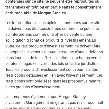
contenues sur ce site ne peuvent être reproduites ou
expansion, Instagrid has hired US CEO, Rich Romer, and
transmises en tout ou en partie sans le consentement
plans to open offices, hire across divisions, and launch
écrit préalable de Morgan Stanley.
new products for use in the United States and Canada.
Les informations ou les opinions contenues sur ce site
Instagrid co-founder and co-CEO Dr Sebastian Berning
:
ne doivent pas être considérées comme une publicité
“Our innovative products have already proven themselves
ou interprétées comme une offre de vente ou une
in the market to customers across Europe, and the
sollicitation d'achat de produits d'investissement. En
environmental and health benefits of our portable
outre, de tels produits d’investissement ne doivent être
batteries over combustion generators have been
ni proposés ni vendus à toute personne d’une juridiction
demonstrated. Thanks to our unique, proprietary
dans laquelle de tels offre, sollicitation, achat ou vente
technology, we are sector-leading and peerless in terms
seraient illégaux en vertu des lois de ladite juridiction.
of reliability, power, and durability. Our products are
Tous les produits d’investissement sont soumis à des
significantly more compact, powerful, and mobile than
restrictions détaillées en lien avec l'investissement. Ces
other battery systems. Securing funding from such long-
restrictions sont précisées dans les prospectus relatifs
term strategic and experienced partners reflects our
à ces produits d'investissement.
strong momentum and will enable us to build on the
Je comprends également que Morgan Stanley
technology that underpins our success and bring more
Investment Management ne garantit pas ni ne reconnait
category-defining products to the market in the near
que les informations contenues sur ce site soient