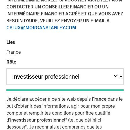
CONTACTER UN CONSEILLER FINANCIER OU UN
Series C round led by Teachers’ Venture Growth
INTERMÉDIAIRE FINANCIER AGRÉÉ ET QUE VOUS AVEZ
(“TVG”) as part of climate tech strategy
BESOIN D’AIDE, VEUILLEZ ENVOYER UN E-MAIL À
CSLUX@MORGANSTANLEY.COM
Company well-positioned to capitalise on huge,
growing demand for clean portable power
Lieu
France
Stuttgart, Germany - January 23, 2024
Rôle
Europe’s leading provider of high-performance portable
battery systems,
Instagrid
, today announces a Series C
funding round of $95 million. The round was led by
Teachers’ Venture Growth (TVG), part of the C$250bn
Je déclare accéder à ce site web depuis
France
dans le
Ontario Teachers' Pension Plan, with participation from
but d’obtenir des informations, agir pour mon propre
Morgan Stanley Investment Management’s (MSIM) 1GT
compte et remplir les conditions pour être qualifié
climate private equity strategy. Existing investors Energy
d’
Investisseur professionnel*
(tel que défini ci-
Impact Partners, SET Ventures, blueworld.group, and
dessous)
*
. Je reconnais et comprends que les
Hightech Gründerfonds, as well as the chair of the