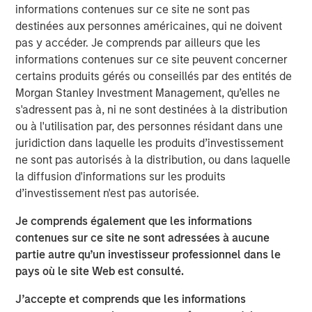
informations contenues sur ce site ne sont pas
advisory board, Pierre-Pascal Urbon, also contributed to
destinées aux personnes américaines, qui ne doivent
the round.
pas y accéder. Je comprends par ailleurs que les
Instagrid more than doubled revenues in 2023 and will
informations contenues sur ce site peuvent concerner
use the funding to continue its growth by entering the
certains produits gérés ou conseillés par des entités de
North American market, increasing production and
Morgan Stanley Investment Management, qu’elles ne
expanding its range of mobile power solutions to
s'adressent pas à, ni ne sont destinées à la distribution
decarbonise off-grid power.
ou à l'utilisation par, des personnes résidant dans une
juridiction dans laquelle les produits d’investissement
Providing a sustainable alternative to the fossil fuel
ne sont pas autorisés à la distribution, ou dans laquelle
generators used to power mobile work in construction,
la diffusion d'informations sur les produits
film, events and emergency services, Instagrid has
d’investissement n'est pas autorisée.
shipped close to 30,000 units of its flagship product in 29
countries since it launched two years ago. With strong
Je comprends également que les informations
demand for clean mobile power solutions expected to
contenues sur ce site ne sont adressées à aucune
continue, backed by supportive policy developments in
partie autre qu’un investisseur professionnel dans le
both Europe and North America, there is a large
pays où le site Web est consulté.
opportunity set and a mature addressable market for
J’accepte et comprends que les informations
Instagrid’s technology. As part of its North American