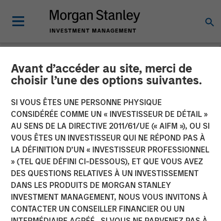
Avant d’accéder au site, merci de
NEWSROOM
choisir l’une des options suivantes.
Instagrid raises $95mn and
SI VOUS ÊTES UNE PERSONNE PHYSIQUE
enters the North American
CONSIDÉRÉE COMME UN « INVESTISSEUR DE DÉTAIL »
AU SENS DE LA DIRECTIVE 2011/61/UE (« AIFM »), OU SI
market
VOUS ÊTES UN INVESTISSEUR QUI NE RÉPOND PAS À
LA DÉFINITION D’UN « INVESTISSEUR PROFESSIONNEL
» (TEL QUE DÉFINI CI-DESSOUS), ET QUE VOUS AVEZ
23 JANVIER 2024
DES QUESTIONS RELATIVES À UN INVESTISSEMENT
DANS LES PRODUITS DE MORGAN STANLEY
INVESTMENT MANAGEMENT, NOUS VOUS INVITONS À
CONTACTER UN CONSEILLER FINANCIER OU UN
INTERMÉDIAIRE AGRÉÉ. SI VOUS NE PARVENEZ PAS À