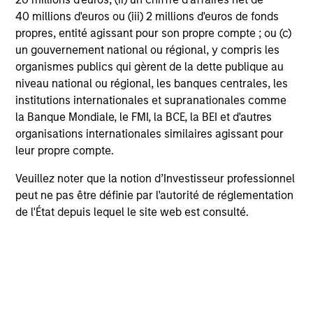
40 millions d'euros ou (iii) 2 millions d'euros de fonds
propres, entité agissant pour son propre compte ; ou (c)
un gouvernement national ou régional, y compris les
organismes publics qui gèrent de la dette publique au
niveau national ou régional, les banques centrales, les
institutions internationales et supranationales comme
PRESS RELEASE
la Banque Mondiale, le FMI, la BCE, la BEI et d'autres
organisations internationales similaires agissant pour
Morgan Stanley Real Estate Investing
leur propre compte.
Announces Acquisition of French
Logistics Portfolio of Five Assets
Veuillez noter que la notion d’Investisseur professionnel
Morgan Stanley Investment Management, through
peut ne pas être définie par l'autorité de réglementation
investment funds managed by Morgan Stanley
de l'État depuis lequel le site web est consulté.
Real Estate Investing (MSREI), announced today
the acquisition of a portfolio of five French
logistics assets. The fully leased portfolio totals
approximately 160,000 square meters across
established French logistics markets in Paris, Lille,
Bordeaux, Nîmes and Tours.
24 JUIL. 2026