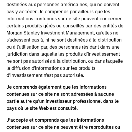
products
destinées aux personnes américaines, qui ne doivent
pas y accéder. Je comprends par ailleurs que les
informations contenues sur ce site peuvent concerner
certains produits gérés ou conseillés par des entités de
Morgan Stanley Investment Management, qu’elles ne
s'adressent pas à, ni ne sont destinées à la distribution
ou à l'utilisation par, des personnes résidant dans une
juridiction dans laquelle les produits d’investissement
ne sont pas autorisés à la distribution, ou dans laquelle
la diffusion d'informations sur les produits
d’investissement n'est pas autorisée.
DANS LES MÉDIAS
Je comprends également que les informations
Head of Fixed Income Solutions at
contenues sur ce site ne sont adressées à aucune
Parametric: Jonathan Rocafort on
partie autre qu’un investisseur professionnel dans le
InvestmentNews
In an interview with InvestmentNews, Jonathan
pays où le site Web est consulté.
Rocafort, Head of Fixed Income Solutions at
J’accepte et comprends que les informations
Parametric Portfolio Associates, discusses the
contenues sur ce site ne peuvent être reproduites ou
potential advantages of tax-optimized bond