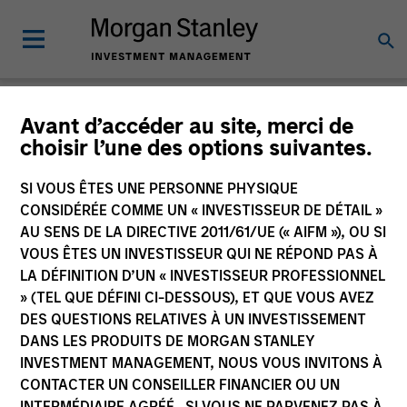
Publications
Avant d’accéder au site, merci de
choisir l’une des options suivantes.
SI VOUS ÊTES UNE PERSONNE PHYSIQUE
CONSIDÉRÉE COMME UN « INVESTISSEUR DE DÉTAIL »
AU SENS DE LA DIRECTIVE 2011/61/UE (« AIFM »), OU SI
VOUS ÊTES UN INVESTISSEUR QUI NE RÉPOND PAS À
LA DÉFINITION D’UN « INVESTISSEUR PROFESSIONNEL
271
sur
271
résultats
Filters
» (TEL QUE DÉFINI CI-DESSOUS), ET QUE VOUS AVEZ
DES QUESTIONS RELATIVES À UN INVESTISSEMENT
DANS LES PRODUITS DE MORGAN STANLEY
INVESTMENT MANAGEMENT, NOUS VOUS INVITONS À
CONTACTER UN CONSEILLER FINANCIER OU UN
INTERMÉDIAIRE AGRÉÉ. SI VOUS NE PARVENEZ PAS À