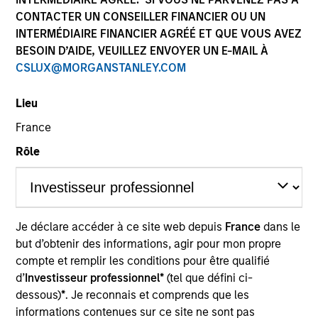
CONTACTER UN CONSEILLER FINANCIER OU UN
INTERMÉDIAIRE FINANCIER AGRÉÉ ET QUE VOUS AVEZ
BESOIN D’AIDE, VEUILLEZ ENVOYER UN E-MAIL À
CSLUX@MORGANSTANLEY.COM
DANS LES MÉDIAS
Lieu
France
Financial Services Review: Building
Personalized Portfolios through Direct
Rôle
Indexing
Parametric Portfolio Associates has been named
one of Financial Services Review's "Top Direct
Indexing Solutions 2026," recognizing the firm's
longstanding leadership in personalized, tax-
Je déclare accéder à ce site web depuis
France
dans le
managed investing. The profile highlights
but d’obtenir des informations, agir pour mon propre
Parametric's client-centric approach to direct
compte et remplir les conditions pour être qualifié
indexing, emphasizing customized portfolio
d’
Investisseur professionnel*
(tel que défini ci-
solutions designed around individual investor
dessous)
*
. Je reconnais et comprends que les
30 JUIL. 2026
needs rather than standardized investment
informations contenues sur ce site ne sont pas