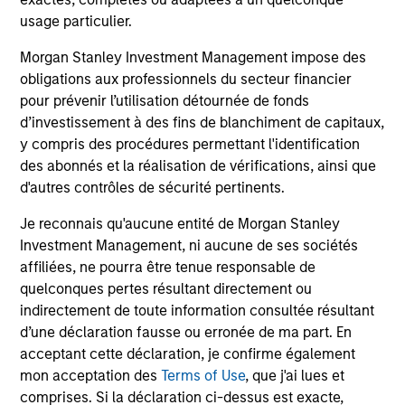
Podcast
usage particulier.
In a recent episode of LevFin Insights, Ashwin
Krishnan, Head of Morgan Stanley North America
Morgan Stanley Investment Management impose des
Private Credit, discusses the evolution of private
obligations aux professionnels du secteur financier
credit beyond traditional direct lending and the
pour prévenir l’utilisation détournée de fonds
growing role of opportunistic credit in today's
d’investissement à des fins de blanchiment de capitaux,
market.
y compris des procédures permettant l'identification
des abonnés et la réalisation de vérifications, ainsi que
28 JUIL. 2026
d'autres contrôles de sécurité pertinents.
Je reconnais qu'aucune entité de Morgan Stanley
Investment Management, ni aucune de ses sociétés
affiliées, ne pourra être tenue responsable de
quelconques pertes résultant directement ou
indirectement de toute information consultée résultant
d’une déclaration fausse ou erronée de ma part. En
acceptant cette déclaration, je confirme également
mon acceptation des
Terms of Use
, que j'ai lues et
comprises. Si la déclaration ci-dessus est exacte,