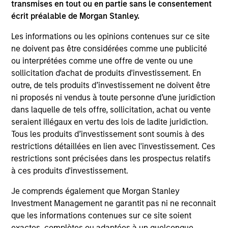
transmises en tout ou en partie sans le consentement
ladders compared with traditional fixed-income
écrit préalable de Morgan Stanley.
portfolios.
Les informations ou les opinions contenues sur ce site
28 JUIL. 2026
ne doivent pas être considérées comme une publicité
ou interprétées comme une offre de vente ou une
sollicitation d'achat de produits d'investissement. En
outre, de tels produits d’investissement ne doivent être
ni proposés ni vendus à toute personne d’une juridiction
dans laquelle de tels offre, sollicitation, achat ou vente
seraient illégaux en vertu des lois de ladite juridiction.
Tous les produits d’investissement sont soumis à des
restrictions détaillées en lien avec l'investissement. Ces
restrictions sont précisées dans les prospectus relatifs
à ces produits d'investissement.
Je comprends également que Morgan Stanley
DANS LES MÉDIAS
Investment Management ne garantit pas ni ne reconnait
Head of North America Private Credit:
que les informations contenues sur ce site soient
Ashwin Krishnan on Levered Lines
exactes, complètes ou adaptées à un quelconque