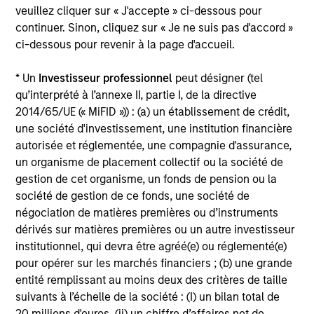
veuillez cliquer sur « J'accepte » ci-dessous pour
continuer. Sinon, cliquez sur « Je ne suis pas d'accord »
PRESS RELEASE
ci-dessous pour revenir à la page d'accueil.
Morgan Stanley Infrastructure Partners
* Un
Investisseur professionnel
peut désigner (tel
to Acquire Epic Energy
qu’interprété à l’annexe II, partie I, de la directive
Morgan Stanley Investment Management, through
2014/65/UE (« MiFID »)) : (a) un établissement de crédit,
investment funds managed by Morgan Stanley
une société d'investissement, une institution financière
Infrastructure Partners (MSIP), its private
autorisée et réglementée, une compagnie d'assurance,
infrastructure investment platform, today
un organisme de placement collectif ou la société de
announced that it has agreed to acquire Epic
gestion de cet organisme, un fonds de pension ou la
Energy, an Australian gas pipeline operator. The
société de gestion de ce fonds, une société de
transaction is expected to close in the second half
négociation de matières premières ou d’instruments
of 2026, subject to customary regulatory
27 JUIL. 2026
dérivés sur matières premières ou un autre investisseur
approvals.
institutionnel, qui devra être agréé(e) ou réglementé(e)
pour opérer sur les marchés financiers ; (b) une grande
entité remplissant au moins deux des critères de taille
suivants à l’échelle de la société : (I) un bilan total de
20 millions d'euros, (ii) un chiffre d’affaires net de