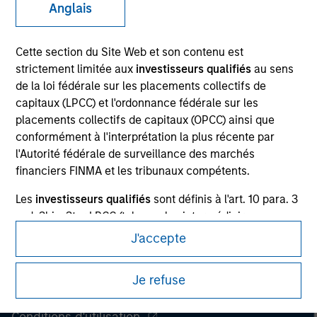
Anglais
Ce document est une communication promotionnelle.
Les utilisateurs sont invités à prendre connaissance des
Cette section du Site Web et son contenu est
conditions d’utilisation avant d’engager toute procédure, car
strictement limitée aux
investisseurs qualifiés
au sens
celles-ci mentionnent des restrictions légales et réglementaires
de la loi fédérale sur les placements collectifs de
applicables à la diffusion des informations relatives aux produits
capitaux (LPCC) et l'ordonnance fédérale sur les
d’investissement de Morgan Stanley Investment Management.
placements collectifs de capitaux (OPCC) ainsi que
Les services décrits sur ce site Web peuvent ne pas être
conformément à l'interprétation la plus récente par
disponibles dans certaines juridictions ou pour certaines
l'Autorité fédérale de surveillance des marchés
personnes. Merci de consulter nos conditions d’utilisation pour
financiers FINMA et les tribunaux compétents.
de plus amples informations.
Les
investisseurs qualifiés
sont définis à l'art. 10 para. 3
a-d, 3bis, 3ter LPCC (tels que les intermédiaires
© 2026 Morgan Stanley. Tous droits réservés.
financiers réglementés, les institutions d'assurance
J'accepte
réglementées, les entités publiques et les institutions de
Confidentialité
retraite ayant une trésorerie professionnelle, les
Je refuse
sociétés ayant des activités de trésorerie
Your Privacy Choices
professionnelle, les particuliers fortunés qui ont déclaré