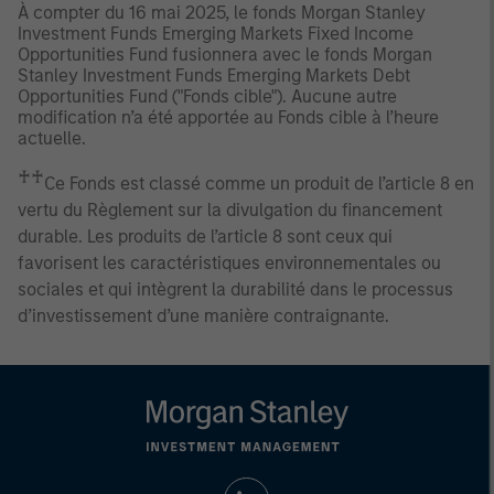
À compter du 16 mai 2025, le fonds Morgan Stanley
Investment Funds Emerging Markets Fixed Income
Opportunities Fund fusionnera avec le fonds Morgan
Stanley Investment Funds Emerging Markets Debt
Opportunities Fund ("Fonds cible"). Aucune autre
modification n’a été apportée au Fonds cible à l’heure
actuelle.
♰♰
Ce Fonds est classé comme un produit de l’article 8 en
vertu du Règlement sur la divulgation du financement
durable. Les produits de l’article 8 sont ceux qui
favorisent les caractéristiques environnementales ou
sociales et qui intègrent la durabilité dans le processus
d’investissement d’une manière contraignante.