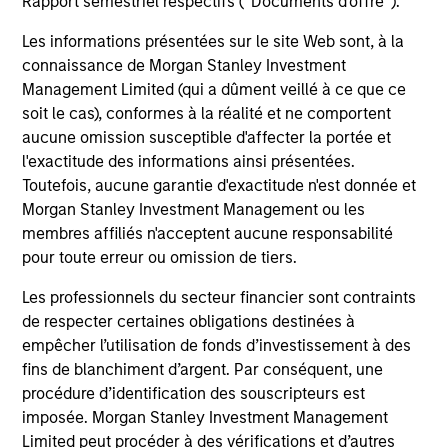
Rapport semestriel respectifs (' Documents d'offre ').
raison des fluctuations de change. Tous les
calculs des données de performance sont basés
Les informations présentées sur le site Web sont, à la
sur une comparaison de la VL, sont exprimés nets
connaissance de Morgan Stanley Investment
de frais et ne prennent pas en compte les
Management Limited (qui a dûment veillé à ce que ce
soit le cas), conformes à la réalité et ne comportent
commissions et coûts relatifs à l’émission et au
aucune omission susceptible d'affecter la portée et
rachat de parts. La source de toutes les données
l'exactitude des informations ainsi présentées.
relatives aux performances et aux indices est
Toutefois, aucune garantie d'exactitude n'est donnée et
Morgan Stanley Investment Management.
Merci
Morgan Stanley Investment Management ou les
de
cliquer ici
pour obtenir des informations
membres affiliés n'acceptent aucune responsabilité
complémentaires sur les performances et autres
pour toute erreur ou omission de tiers.
éléments importants, qui doivent être lus
Les professionnels du secteur financier sont contraints
attentivement.
de respecter certaines obligations destinées à
empêcher l’utilisation de fonds d’investissement à des
Les
frais courants
reflètent les payements et frais
engagés lors du fonctionnement du fonds et sont déduits
fins de blanchiment d’argent. Par conséquent, une
des actifs du fonds pour la période. Ils incluent les
procédure d’identification des souscripteurs est
commissions et frais de gestion, dépôt et
imposée. Morgan Stanley Investment Management
d’administration.
Limited peut procéder à des vérifications et d’autres