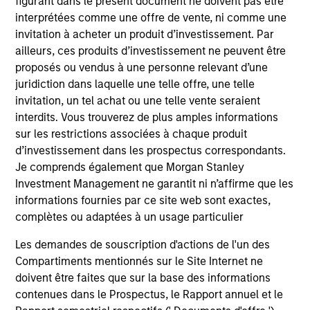
figurant dans le présent document ne doivent pas être
Fonds atteigne ses objectifs d’investissement.
interprétées comme une offre de vente, ni comme une
invitation à acheter un produit d’investissement. Par
ailleurs, ces produits d’investissement ne peuvent être
proposés ou vendus à une personne relevant d’une
Caractéristiques du fonds
juridiction dans laquelle une telle offre, une telle
invitation, un tel achat ou une telle vente seraient
interdits. Vous trouverez de plus amples informations
sur les restrictions associées à chaque produit
d’investissement dans les prospectus correspondants.
Je comprends également que Morgan Stanley
Investment Management ne garantit ni n’affirme que les
informations fournies par ce site web sont exactes,
V.L. et Performance
complètes ou adaptées à un usage particulier
Les demandes de souscription d'actions de l'un des
Les performances passées ne sont pas un
Compartiments mentionnés sur le Site Internet ne
doivent être faites que sur la base des informations
indicateur fiable des résultats futurs. Les
contenues dans le Prospectus, le Rapport annuel et le
rendements peuvent augmenter ou diminuer en