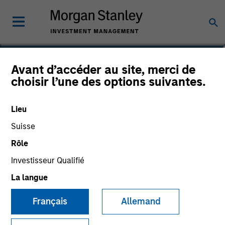
Avant d’accéder au site, merci de
Emerging Markets Debt
choisir l’une des options suivantes.
Opportunities Fund
Lieu
Suisse
Rôle
Communication Promotionnelle
Investisseur Qualifié
La langue
Commentaire
Français
Allemand
Informations clés pour l’investisseur
(KID)