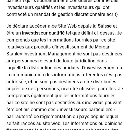
par écrit qu'ils souhaitent être considérés comme des
investisseurs qualifiés et les investisseurs qui ont
contracté un mandat de gestion discrétionnaire écrit).
Pour déterminer les investissements du Fonds,
l'équipe de gestion utilise à la fois son processus
Je déclare accéder à ce Site Web depuis la
Suisse
et
fondamental de recherche économique et
être un
investisseur qualifié
tel que défini ci-dessus. Je
politique propre à chaque pays et son système
comprends que les informations fournies par ce site
d’analyse des valorisations. Le Fonds offre une
relatives aux produits d’investissement de Morgan
Stanley Investment Management ne sont pas destinées
exposition aux devises, aux taux d'intérêt locaux,
aux personnes relevant de toute juridiction dans
aux obligations souveraines et aux obligations
laquelle la distribution des produits d’investissement ou
d'entreprise de certains pays émergents en
la communication des informations afférentes n’est pas
adoptant une démarche opportuniste, notamment
autorisée, et ne sont pas destinées à être distribuées
en s’exposant de manière significative à des pays
auprès de ces personnes, ni à être utilisées par elles. Je
ne figurant pas dans les indices de référence.
comprends également que les informations fournies
par ce site ne sont pas destinées aux individus pouvant
être définis comme des « investisseurs particuliers »
La valeur des investissements et les revenus qui
par l’autorité de réglementation du pays depuis lequel
en découlent varieront et rien ne garantit que le
se fait l’accès au site web. Les informations ou opinions