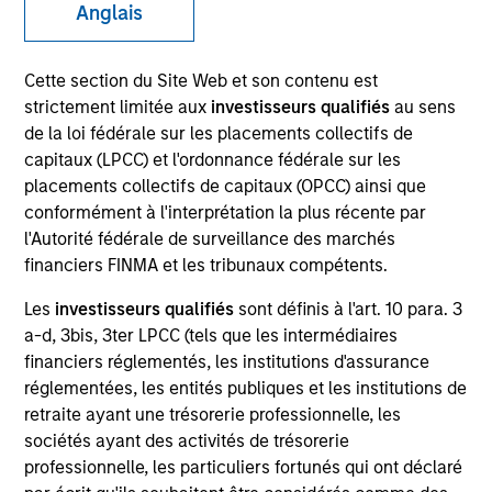
Anglais
Idées d’investissement
Cette section du Site Web et son contenu est
strictement limitée aux
investisseurs qualifiés
au sens
Ressources
de la loi fédérale sur les placements collectifs de
capitaux (LPCC) et l'ordonnance fédérale sur les
placements collectifs de capitaux (OPCC) ainsi que
conformément à l'interprétation la plus récente par
Présentation générale
l'Autorité fédérale de surveillance des marchés
financiers FINMA et les tribunaux compétents.
Les
investisseurs qualifiés
sont définis à l'art. 10 para. 3
Objectif d’Investissement
a-d, 3bis, 3ter LPCC (tels que les intermédiaires
financiers réglementés, les institutions d'assurance
réglementées, les entités publiques et les institutions de
Générer des rendements totaux, à savoir un
retraite ayant une trésorerie professionnelle, les
revenu et une plus-value en capital.
sociétés ayant des activités de trésorerie
professionnelle, les particuliers fortunés qui ont déclaré
Approche d’investissement