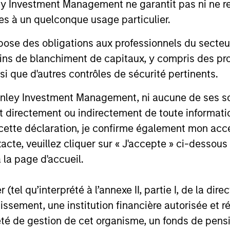
Investment Management ne garantit pas ni ne rec
es à un quelconque usage particulier.
 des obligations aux professionnels du secteur fi
PRESS RELEASE
PRESS R
ins de blanchiment de capitaux, y compris des pro
nsi que d'autres contrôles de sécurité pertinents.
MSREI Acquires Metra Living
Morgan
from LQ in Partnership with
Invest
nley Investment Management, ni aucune de ses soci
Ridgeback Group for 1.045
Critic
 directement ou indirectement de toute informatio
Morgan Stanley Investment Management,
Morgan S
Billion
Manufa
through investment funds managed by
through 
 cette déclaration, je confirme également mon ac
Greate
Morgan Stanley Real Estate Investing
Morgan St
acte, veuillez cliquer sur « J'accepte » ci-dessous 
(MSREI), alongside Ridgeback Group
(MSREI), 
 la page d'accueil.
(Ridgeback), announced today the
of a 300,
acquisition of the Private Rented Sector
defense m
(PRS) business of London & Quadrant
Taunton, 
(tel qu’interprété à l’annexe II, partie I, de la dire
16 JUIN 2026
11 JUIN 2
Housing Trust (L&Q), which trades as Metra
of Boston.
tissement, une institution financière autorisée e
Living, for a total enterprise value of £1.045
term absol
té de gestion de cet organisme, un fonds de pensi
billion.
leading d