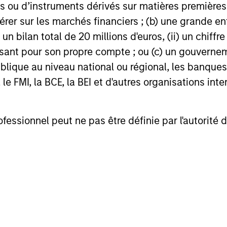
 ou d’instruments dérivés sur matières premières o
érer sur les marchés financiers ; (b) une grande e
) un bilan total de 20 millions d'euros, (ii) un chiffre
issant pour son propre compte ; ou (c) un gouvernem
lique au niveau national ou régional, les banques c
FMI, la BCE, la BEI et d'autres organisations inter
PRESS RELEASE
PRESS R
ofessionnel peut ne pas être définie par l'autorité 
Morgan Stanley Investment
Morgan
Management Provides $875
Invest
Million Debt Financing to
Announ
Morgan Stanley Investment Management
An inves
Bridgepointe Technologies
Pullma
announced today that funds managed by
Stanley R
Hotel
Morgan Stanley Private Credit have led an
together 
$875 million senior debt financing package
Investmen
for Bridgepointe Technologies
announced
(Bridgepointe or the Company), a leading
Tour Eiffe