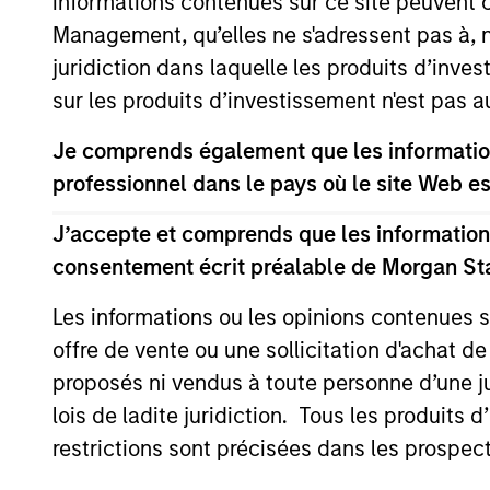
informations contenues sur ce site peuvent 
Management, qu’elles ne s'adressent pas à, ni
Morgan Stanley
juridiction dans laquelle les produits d’inves
Infrastructure Partners to
sur les produits d’investissement n'est pas a
Acquire Epic Energy
Morgan Stanley Investment Management,
Je comprends également que les information
through investment funds managed by
Morgan Stanley Infrastructure Partners
professionnel dans le pays où le site Web es
(MSIP), its private infrastructure investment
platform, today announced that it has
J’accepte et comprends que les informations
agreed to acquire Epic Energy, an Australian
consentement écrit préalable de Morgan St
gas pipeline operator. The transaction is
27 JUIL. 2026
expected to close in the second half of
Les informations ou les opinions contenues 
2026, subject to customary regulatory
offre de vente ou une sollicitation d'achat de
approvals.
proposés ni vendus à toute personne d’une juri
lois de ladite juridiction. Tous les produits 
restrictions sont précisées dans les prospec