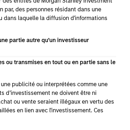
ar des entités de Morgan Stanley Investment
ion par, des personnes résidant dans une
n Stanley
u dans laquelle la diffusion d'informations
tructure Partners Enters
greement to Acquire
tanley Investment Management
ty Stake in Nicollin
e partie autre qu’un investisseur
through investment funds managed
onnement
 Stanley Infrastructure Partners
s private infrastructure investment
 today announced it has entered
s ou transmises en tout ou en partie sans le
usivity and committed to complete
ition of a majority stake in
2026
Environnement (Nicollin or the
e une publicité ou interprétées comme une
, a family-owned French
its d’investissement ne doivent être ni
ntal platform focused on waste
 achat ou vente seraient illégaux en vertu des
 and sorting, urban street
and water-related solutions.
aillées en lien avec l'investissement. Ces