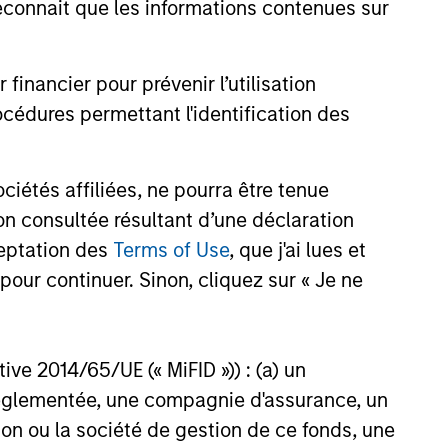
onnait que les informations contenues sur
nancier pour prévenir l’utilisation
ELEASE
cédures permettant l'identification des
 Stanley Real Estate
ing Acquires Mission-
étés affiliées, ne pourra être tenue
al Defense
n consultée résultant d’une déclaration
tanley Investment Management,
cturing Facility in
investment funds managed by
ceptation des
Terms of Use
, que j'ai lues et
r Boston
anley Real Estate Investing
pour continuer. Sinon, cliquez sur « Je ne
announced today the acquisition
000-square-foot mission-critical
anufacturing facility located in
MA, approximately 40 miles south
ctive 2014/65/UE (« MiFID »)) : (a) un
026
 The property is subject to a long-
t réglementée, une compagnie d'assurance, un
ute triple net lease with a
on ou la société de gestion de ce fonds, une
efense contractor.