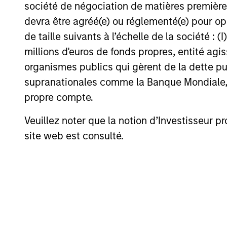
société de négociation de matières premières
devra être agréé(e) ou réglementé(e) pour op
de taille suivants à l’échelle de la société : (I
millions d'euros de fonds propres, entité ag
organismes publics qui gèrent de la dette pub
supranationales comme la Banque Mondiale, le 
propre compte.
PRESS RELEASE
Veuillez noter que la notion d’Investisseur pr
Morgan Stanley Investment
site web est consulté.
Management introduces
Wealth Education Center
Morgan Stanley Investment Management
(MSIM) today announced the launch of the
Wealth Education Center, a centralized
education platform designed to help
financial advisors translate growing market,
tax and investment complexity into clear,