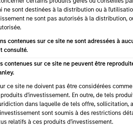
concerner certains produits gérés ou conseillés p
 ne sont destinées à la distribution ou à l'utilisat
Morgan Stanley Real Estate
Morga
tissement ne sont pas autorisés à la distribution, o
Investing Announces
Infras
utorisée.
Acquisition of French
into A
Morgan Stanley Investment Management,
Morgan S
Logistics Portfolio of Five
Majori
s contenues sur ce site ne sont adressées à aucun
through investment funds managed by
(MSIM), 
Assets
Envir
Morgan Stanley Real Estate Investing
by Morgan
t consulté.
(MSREI), announced today the acquisition
(MSIP), it
of a portfolio of five French logistics assets.
platform,
 contenues sur ce site ne peuvent être reproduite
The fully leased portfolio totals
into excl
anley.
approximately 160,000 square meters
the acquis
24 JUIL. 2026
10 JUIL. 
across established French logistics markets
Nicollin 
sur ce site ne doivent pas être considérées comm
in Paris, Lille, Bordeaux, Nîmes and Tours.
Company)
 produits d'investissement. En outre, de tels produ
environme
diction dans laquelle de tels offre, sollicitation,
collection
cleaning 
d’investissement sont soumis à des restrictions dét
tus relatifs à ces produits d'investissement.