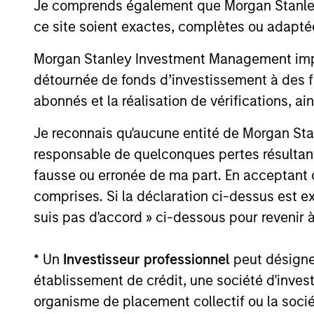
Je comprends également que Morgan Stanley 
ce site soient exactes, complètes ou adapté
Morgan Stanley Investment Management impose
PRESS RELEASE
détournée de fonds d’investissement à des f
abonnés et la réalisation de vérifications, ai
Morgan Stanley
Infrastructure Partners
Je reconnais qu'aucune entité de Morgan Sta
Announces Investment in
responsable de quelconques pertes résultant
Morgan Stanley Investment Management
Greenlight Electricity Centre
(MSIM), through investment funds managed
fausse ou erronée de ma part. En acceptant
by Morgan Stanley Infrastructure Partners
comprises. Si la déclaration ci-dessus est ex
(MSIP), its private infrastructure investment
suis pas d'accord » ci-dessous pour revenir à
platform, today announced an investment
in Greenlight Electricity Centre, a 932-
megawatt gas-fired combined cycle power
* Un
Investisseur professionnel
peut désigner 
6 JUIL. 2026
generation project in Sturgeon County,
établissement de crédit, une société d'inves
Alberta.
organisme de placement collectif ou la socié