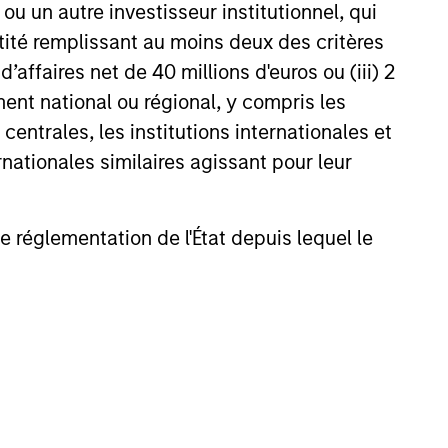
u un autre investisseur institutionnel, qui
ntité remplissant au moins deux des critères
 d’affaires net de 40 millions d'euros ou (iii) 2
ent national ou régional, y compris les
entrales, les institutions internationales et
nationales similaires agissant pour leur
ELEASE
de réglementation de l'État depuis lequel le
 Stanley Real Estate
ing and QuinSpark
ce the Sale of the
tment fund managed by Morgan
n Paris Tour Eiffel
eal Estate Investing (MSREI),
with its partner QuinSpark
t Partners (QuinSpark), today
 the sale of the Pullman Paris
l, a landmark 435 room hotel, to a