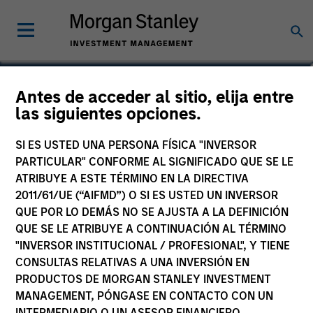
Antes de acceder al sitio, elija entre
Developing Opportunity
las siguientes opciones.
Fund
SI ES USTED UNA PERSONA FÍSICA "INVERSOR
PARTICULAR" CONFORME AL SIGNIFICADO QUE SE LE
ATRIBUYE A ESTE TÉRMINO EN LA DIRECTIVA
2011/61/UE (“AIFMD”) O SI ES USTED UN INVERSOR
QUE POR LO DEMÁS NO SE AJUSTA A LA DEFINICIÓN
Comunicación comercial
QUE SE LE ATRIBUYE A CONTINUACIÓN AL TÉRMINO
"INVERSOR INSTITUCIONAL / PROFESIONAL", Y TIENE
Comentario
CONSULTAS RELATIVAS A UNA INVERSIÓN EN
PRODUCTOS DE MORGAN STANLEY INVESTMENT
Key Investor Information
MANAGEMENT, PÓNGASE EN CONTACTO CON UN
(KID)
INTERMEDIARIO O UN ASESOR FINANCIERO