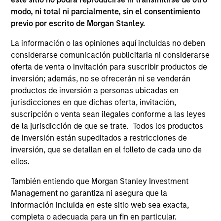
modo, ni total ni parcialmente, sin el consentimiento
El valor de las inversiones y de las rentas
previo por escrito de Morgan Stanley.
derivadas de ellas fluctuará, por lo que no existe
garantía de que el fondo vaya a alcanzar sus
La información o las opiniones aquí incluidas no deben
objetivos de inversión.
considerarse comunicación publicitaria ni considerarse
oferta de venta o invitación para suscribir productos de
inversión; además, no se ofrecerán ni se venderán
productos de inversión a personas ubicadas en
jurisdicciones en que dichas oferta, invitación,
Datos del fondo
suscripción o venta sean ilegales conforme a las leyes
de la jurisdicción de que se trate. Todos los productos
de inversión están supeditados a restricciones de
inversión, que se detallan en el folleto de cada uno de
ellos.
También entiendo que Morgan Stanley Investment
Management no garantiza ni asegura que la
Precio y rentabilidad
información incluida en este sitio web sea exacta,
completa o adecuada para un fin en particular.