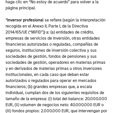
haga clic en “No estoy de acuerdo” para volver a la
deducen de los activos del fondo durante el período.
página principal.
Incluye las comisiones pagadas por gestión de
inversiones (comisión de gestión), las del depositario y
los gastos administrativos.
*
Inversor profesional
se refiere (según la interpretación
recogida en el Anexo II, Parte I, de la Directiva
2014/65/UE (“MiFID”)) a: (a) entidades de crédito,
empresas de servicios de inversión, otras entidades
Rentabilidades totales
financieras autorizadas o reguladas, compañías de
anuales medias
seguros, instituciones de inversión colectiva y sus
sociedades de gestión, fondos de pensiones y sus
sociedades de gestión, operadores en materias primas
y en derivados de materias primas u otros inversores
institucionales, en cada caso que deban estar
autorizados o regulados para operar en mercados
Indicadores
financieros; (b) grandes empresas que, a escala
individual, cumplan dos de los siguientes requisitos de
tamaño de la empresa: (i) total del balance: 20.000.000
A fecha de
EUR, (ii) volumen de negocios neto: 40.000.000 EUR o
(iii) fondos propios: 2.000.000 EUR, que intervengan por