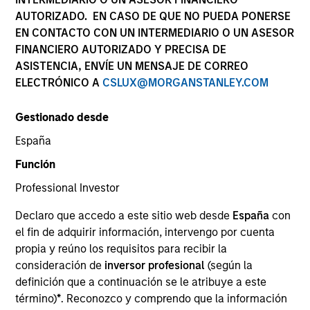
AUTORIZADO. EN CASO DE QUE NO PUEDA PONERSE
EN CONTACTO CON UN INTERMEDIARIO O UN ASESOR
Documentación
FINANCIERO AUTORIZADO Y PRECISA DE
ASISTENCIA, ENVÍE UN MENSAJE DE CORREO
ELECTRÓNICO A
CSLUX@MORGANSTANLEY.COM
Descripción general
Gestionado desde
España
Función
Objetivo de la inversión
Professional Investor
Revalorización a largo plazo de su inversión,
Declaro que accedo a este sitio web desde
España
con
medida en USD.
el fin de adquirir información, intervengo por cuenta
propia y reúno los requisitos para recibir la
consideración de
inversor profesional
(según la
Enfoque de inversión
definición que a continuación se le atribuye a este
término)
*
. Reconozco y comprendo que la información
El objetivo del fondo es lograr la revalorización del