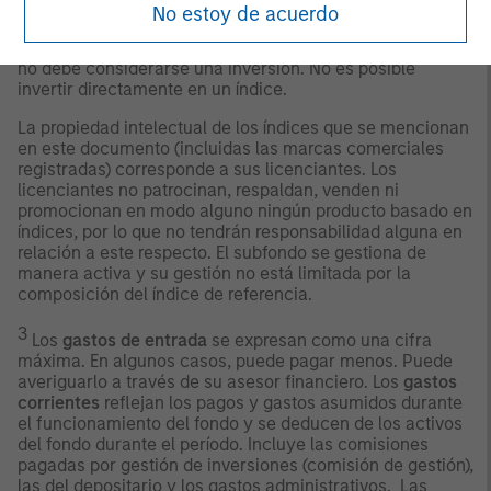
dividendos netos se reinvierten. El índice no incluye
No estoy de acuerdo
gastos, comisiones o gastos de suscripción, que
reducirían la rentabilidad. El índice no está gestionado y
no debe considerarse una inversión. No es posible
invertir directamente en un índice.
La propiedad intelectual de los índices que se mencionan
en este documento (incluidas las marcas comerciales
registradas) corresponde a sus licenciantes. Los
licenciantes no patrocinan, respaldan, venden ni
promocionan en modo alguno ningún producto basado en
índices, por lo que no tendrán responsabilidad alguna en
relación a este respecto. El subfondo se gestiona de
manera activa y su gestión no está limitada por la
composición del índice de referencia.
3
Los
gastos de entrada
se expresan como una cifra
máxima. En algunos casos, puede pagar menos. Puede
averiguarlo a través de su asesor financiero. Los
gastos
corrientes
reflejan los pagos y gastos asumidos durante
el funcionamiento del fondo y se deducen de los activos
del fondo durante el período. Incluye las comisiones
pagadas por gestión de inversiones (comisión de gestión),
las del depositario y los gastos administrativos. Las