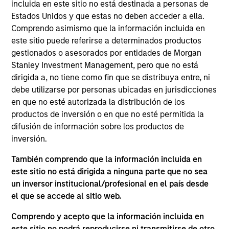
incluida en este sitio no está destinada a personas de
capital a largo plazo invirtiendo principalmente en
Estados Unidos y que estas no deben acceder a ella.
compañías de alta calidad ubicadas o que llevan a
Comprendo asimismo que la información incluida en
cabo su actividad en países de mercados en vías
este sitio puede referirse a determinados productos
gestionados o asesorados por entidades de Morgan
de desarrollo cuyas capitalizaciones se
Stanley Investment Management, pero que no está
encuentran dentro del espectro de compañías
dirigida a, no tiene como fin que se distribuya entre, ni
incluidas en el índice MSCI Emerging Markets Net.
debe utilizarse por personas ubicadas en jurisdicciones
Para lograr este objetivo, el equipo de inversión
en que no esté autorizada la distribución de los
suele decantarse por compañías que considera
productos de inversión o en que no esté permitida la
que presentan ventajas competitivas sostenibles y
difusión de información sobre los productos de
que pueden monetizarse mediante el crecimiento.
inversión.
El proceso de inversión integra el análisis de la
También comprendo que la información incluida en
sostenibilidad desde el punto de vista del cambio
este sitio no está dirigida a ninguna parte que no sea
disruptivo, la fortaleza financiera, los factores
un inversor institucional/profesional en el país desde
externos de índole medioambiental y social y el
el que se accede al sitio web.
buen gobierno (ESG).
Comprendo y acepto que la información incluida en
este sitio no podrá reproducirse ni transmitirse de otro