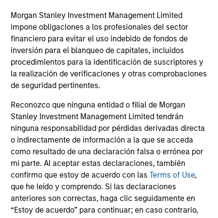
Morgan Stanley Investment Management Limited
La rentabilidad pasada no es un indicador fiable
impone obligaciones a los profesionales del sector
de resultados futuros. La rentabilidad puede
financiero para evitar el uso indebido de fondos de
aumentar o disminuir como consecuencia de las
inversión para el blanqueo de capitales, incluidos
fluctuaciones de las divisas. Todos los datos de
procedimientos para la identificación de suscriptores y
rentabilidad corresponden al valor liquidativo al
la realización de verificaciones y otras comprobaciones
inicio y al final del periodo, son netos de
de seguridad pertinentes.
comisiones, y no tienen en cuenta las comisiones
Reconozco que ninguna entidad o filial de Morgan
y costes incurridos en la emisión y reembolso de
Stanley Investment Management Limited tendrán
participaciones. La fuente de todas las cifras de
ninguna responsabilidad por pérdidas derivadas directa
rentabilidad y los datos del índice es Morgan
o indirectamente de información a la que se acceda
Stanley Investment Management.
Por favor
haga
como resultado de una declaración falsa o errónea por
clic aquí
para obtener información adicional sobre
mi parte. Al aceptar estas declaraciones, también
rentabilidad e información importante que debería
confirmo que estoy de acuerdo con las
Terms of Use
,
que he leído y comprendo. Si las declaraciones
leer atentamente.
anteriores son correctas, haga clic seguidamente en
Los
gastos corrientes
reflejan los pagos y gastos
“Estoy de acuerdo” para continuar; en caso contrario,
asumidos durante el funcionamiento del fondo y se