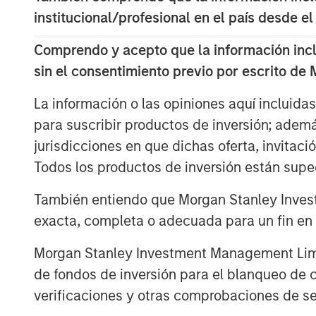
Gründerfonds, as well as the chair of th
institucional/profesional en el país desde el
also contributed to the round.
Comprendo y acepto que la información inclui
Instagrid more than doubled revenues in 
continue its growth by entering the Nort
sin el consentimiento previo por escrito de
production and expanding its range of m
La información o las opiniones aquí incluida
off-grid power.
para suscribir productos de inversión; adem
Providing a sustainable alternative to th
jurisdicciones en que dichas oferta, invitaci
mobile work in construction, film, event
Todos los productos de inversión están suped
shipped close to 30,000 units of its flags
launched two years ago. With strong dem
También entiendo que Morgan Stanley Invest
expected to continue, backed by support
exacta, completa o adecuada para un fin en p
Europe and North America, there is a lar
addressable market for Instagrid’s techno
Morgan Stanley Investment Management Limite
expansion, Instagrid has hired US CEO, R
de fondos de inversión para el blanqueo de ca
hire across divisions, and launch new pro
verificaciones y otras comprobaciones de se
Canada.