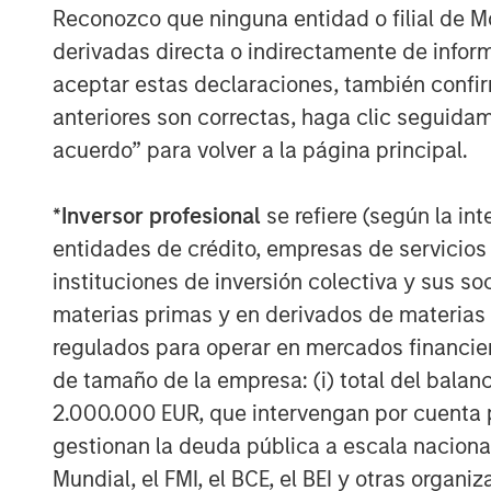
Reconozco que ninguna entidad o filial de 
Instagrid co-founder and co-CEO Dr Seb
derivadas directa o indirectamente de infor
aceptar estas declaraciones, también confi
“Our innovative products have already pr
customers across Europe, and the environ
anteriores son correctas, haga clic seguidam
portable batteries over combustion gen
acuerdo” para volver a la página principal.
Thanks to our unique, proprietary techno
peerless in terms of reliability, power, a
*
Inversor profesional
se refiere (según la int
significantly more compact, powerful, an
entidades de crédito, empresas de servicios
Securing funding from such long-term st
instituciones de inversión colectiva y sus 
reflects our strong momentum and will en
materias primas y en derivados de materias 
that underpins our success and bring mo
regulados para operar en mercados financier
market in the near future.”
de tamaño de la empresa: (i) total del balan
Instagrid co-founder and co-CEO Dr An
2.000.000 EUR, que intervengan por cuenta p
“We founded Instagrid to decarbonise off
gestionan la deuda pública a escala naciona
anyone, anywhere, anytime. Having worked
Mundial, el FMI, el BCE, el BEI y otras organ