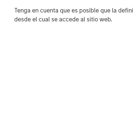
industry, we saw a crucial gap in the ma
Tenga en cuenta que es posible que la definic
catered to camping and leisure, but wha
desde el cual se accede al sitio web.
scalable portable battery solution for pr
the way by replacing their combustion ge
efficiency, cut down operating costs, an
are thrilled to be joined by two leading 
enable us to expand our global footprint
of even more people.”
Avid Larizadeh-Duggan, Senior Managing
“
More than 50 million small, non-road co
almost all of these should be replaced 
carbon, lower total cost and create a far
Instagrid is making this transition possible
battery systems which outperform the p
renewable energy accessible to busines