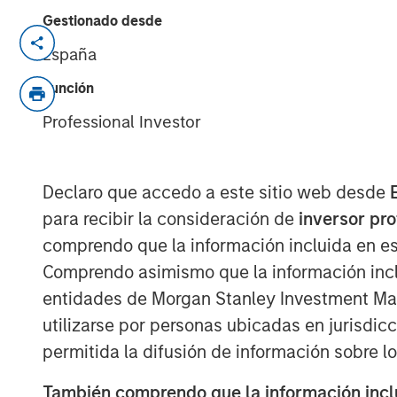
Gestionado desde
Series C round led by Teachers’ Ven
España
tech strategy
Función
Company well-positioned to capital
Professional Investor
portable power
Declaro que accedo a este sitio web desde
Stuttgart, Germany - January 23, 2024
para recibir la consideración de
inversor pr
comprendo que la información incluida en es
Europe’s leading provider of high-perfo
Comprendo asimismo que la información incl
Instagrid
, today announces a Series C fu
entidades de Morgan Stanley Investment Mana
was led by Teachers’ Venture Growth (TV
utilizarse por personas ubicadas en jurisdic
Teachers' Pension Plan, with participati
Management’s (MSIM) 1GT climate private 
permitida la difusión de información sobre l
Energy Impact Partners, SET Ventures, b
También comprendo que la información inclui