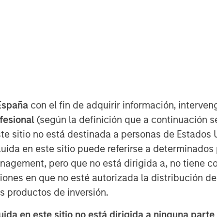
ture Growth (“TVG”) as part of climate
ise on huge, growing demand for clean
España
con el fin de adquirir información, interven
ofesional
(según la definición que a continuación se
te sitio no está destinada a personas de Estados 
rmance portable battery systems,
uida en este sitio puede referirse a determinado
nding round of $95 million. The round
gement, pero que no está dirigida a, no tiene com
G), part of the C$250bn Ontario
ciones en que no esté autorizada la distribución de
on from Morgan Stanley Investment
equity strategy. Existing investors
os productos de inversión.
lueworld.group, and Hightech
da en este sitio no está dirigida a ninguna parte