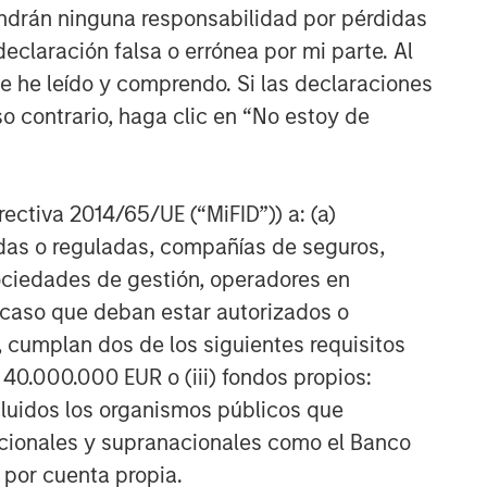
ndrán ninguna responsabilidad por pérdidas
claración falsa o errónea por mi parte. Al
ue he leído y comprendo. Si las declaraciones
o contrario, haga clic en “No estoy de
irectiva 2014/65/UE (“MiFID”)) a: (a)
adas o reguladas, compañías de seguros,
sociedades de gestión, operadores en
a caso que deban estar autorizados o
 cumplan dos de los siguientes requisitos
 40.000.000 EUR o (iii) fondos propios:
cluidos los organismos públicos que
nacionales y supranacionales como el Banco
n por cuenta propia.