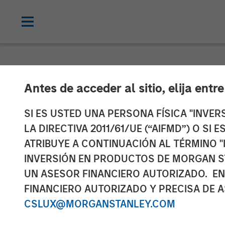
NEWSROOM
Antes de acceder al sitio, elija entr
Instagrid rais
SI ES USTED UNA PERSONA FÍSICA "INVE
LA DIRECTIVA 2011/61/UE (“AIFMD”) O SI
American mar
ATRIBUYE A CONTINUACIÓN AL TÉRMINO "
INVERSIÓN EN PRODUCTOS DE MORGAN S
UN ASESOR FINANCIERO AUTORIZADO. EN
23 ENERO 2024
FINANCIERO AUTORIZADO Y PRECISA DE A
CSLUX@MORGANSTANLEY.COM