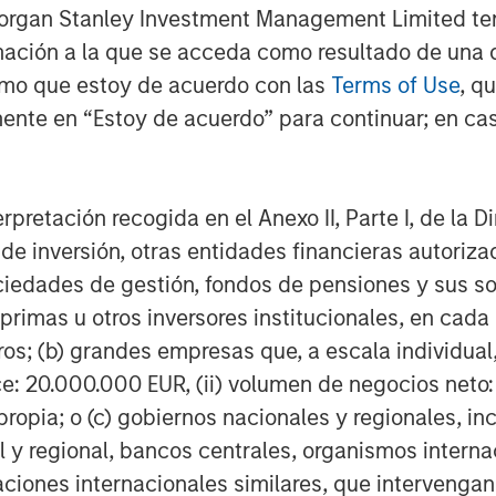
Morgan Stanley Investment Management Limited te
astian Berning
:
mación a la que se acceda como resultado de una de
rmo que estoy de acuerdo con las
Terms of Use
, q
oven themselves in the market to
mental and health benefits of our
ente en “Estoy de acuerdo” para continuar; en cas
erators have been demonstrated.
logy, we are sector-leading and
nd durability. Our products are
erpretación recogida en el Anexo II, Parte I, de la D
d mobile than other battery systems.
 de inversión, otras entidades financieras autoriz
rategic and experienced partners
sociedades de gestión, fondos de pensiones y sus 
able us to build on the technology
primas u otros inversores institucionales, en cad
re category-defining products to the
os; (b) grandes empresas que, a escala individual,
ce: 20.000.000 EUR, (ii) volumen de negocios neto:
dreas Sedlmayr
:
ropia; o (c) gobiernos nacionales y regionales, in
-grid power and make it available to
l y regional, bancos centrales, organismos inter
 for several years in the battery
izaciones internacionales similares, que intervenga