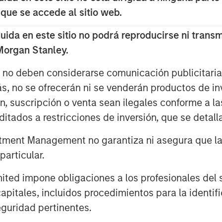
e advisory board, Pierre-Pascal Urbon,
 que se accede al sitio web.
da en este sitio no podrá reproducirse ni transmi
2023 and will use the funding to
h American market, increasing
 Morgan Stanley.
obile power solutions to decarbonise
s no deben considerarse comunicación publicitaria 
ás, no se ofrecerán ni se venderán productos de i
e fossil fuel generators used to power
ón, suscripción o venta sean ilegales conforme a la
s and emergency services, Instagrid has
itados a restricciones de inversión, que se detalla
hip product in 29 countries since it
and for clean mobile power solutions
ment Management no garantiza ni asegura que la i
ive policy developments in both
articular.
ge opportunity set and a mature
logy. As part of its North American
d impone obligaciones a los profesionales del se
ich Romer, and plans to open offices,
pitales, incluidos procedimientos para la identifi
ducts for use in the United States and
guridad pertinentes.