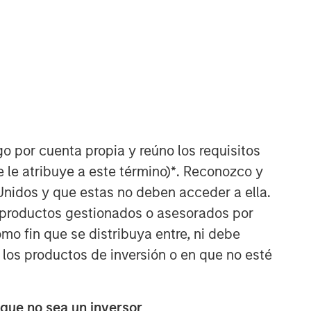
Morgan Stanley Private Equity
Solutions Team
Morgan Stanley Private Equity
Solutions provides investors with
access to broadly diversified and
thematic private equity portfolios,
go por cuenta propia y reúno los requisitos
spanning primary fund commitments,
co-investments, secondaries, impact
 le atribuye a este término)
*
. Reconozco y
investing strategies, and custom
Unidos y que estas no deben acceder a ella.
solutions.
s productos gestionados o asesorados por
o fin que se distribuya entre, ni debe
 los productos de inversión o en que no esté
 que no sea un inversor