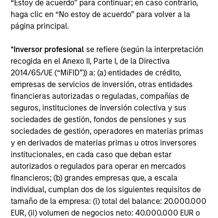
“Estoy de acuerdo” para continuar; en caso contrario,
haga clic en “No estoy de acuerdo” para volver a la
PRESS RELEASE
página principal.
Morgan Stanley Infrastructure Partners
*
Inversor profesional
se refiere (según la interpretación
to Acquire Epic Energy
recogida en el Anexo II, Parte I, de la Directiva
Morgan Stanley Investment Management, through
2014/65/UE (“MiFID”)) a: (a) entidades de crédito,
investment funds managed by Morgan Stanley
empresas de servicios de inversión, otras entidades
Infrastructure Partners (MSIP), its private
financieras autorizadas o reguladas, compañías de
infrastructure investment platform, today
seguros, instituciones de inversión colectiva y sus
announced that it has agreed to acquire Epic
sociedades de gestión, fondos de pensiones y sus
Energy, an Australian gas pipeline operator. The
sociedades de gestión, operadores en materias primas
transaction is expected to close in the second half
y en derivados de materias primas u otros inversores
of 2026, subject to customary regulatory
institucionales, en cada caso que deban estar
27-JUL-2026
approvals.
autorizados o regulados para operar en mercados
financieros; (b) grandes empresas que, a escala
individual, cumplan dos de los siguientes requisitos de
tamaño de la empresa: (i) total del balance: 20.000.000
EUR, (ii) volumen de negocios neto: 40.000.000 EUR o