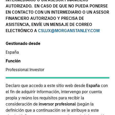
AUTORIZADO. EN CASO DE QUE NO PUEDA PONERSE
EN CONTACTO CON UN INTERMEDIARIO O UN ASESOR
FINANCIERO AUTORIZADO Y PRECISA DE
ASISTENCIA, ENVÍE UN MENSAJE DE CORREO
ELECTRÓNICO A
CSLUX@MORGANSTANLEY.COM
APARICIÓN EN MEDIOS
Gestionado desde
Financial Services Review: Building
España
Personalized Portfolios through Direct
Indexing
Función
Parametric Portfolio Associates has been named
Professional Investor
one of Financial Services Review's "Top Direct
Indexing Solutions 2026," recognizing the firm's
longstanding leadership in personalized, tax-
Declaro que accedo a este sitio web desde
España
con
managed investing. The profile highlights
el fin de adquirir información, intervengo por cuenta
Parametric's client-centric approach to direct
propia y reúno los requisitos para recibir la
indexing, emphasizing customized portfolio
consideración de
inversor profesional
(según la
solutions designed around individual investor
30-JUL-2026
definición que a continuación se le atribuye a este
needs rather than standardized investment