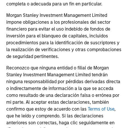
completa o adecuada para un fin en particular.
Podcast
In a recent episode of LevFin Insights, Ashwin
Morgan Stanley Investment Management Limited
Krishnan, Head of Morgan Stanley North America
impone obligaciones a los profesionales del sector
Private Credit, discusses the evolution of private
financiero para evitar el uso indebido de fondos de
credit beyond traditional direct lending and the
inversión para el blanqueo de capitales, incluidos
growing role of opportunistic credit in today's
procedimientos para la identificación de suscriptores y
market.
la realización de verificaciones y otras comprobaciones
de seguridad pertinentes.
28-JUL-2026
Reconozco que ninguna entidad o filial de Morgan
Stanley Investment Management Limited tendrán
ninguna responsabilidad por pérdidas derivadas directa
o indirectamente de información a la que se acceda
como resultado de una declaración falsa o errónea por
mi parte. Al aceptar estas declaraciones, también
confirmo que estoy de acuerdo con las
Terms of Use
,
que he leído y comprendo. Si las declaraciones
anteriores son correctas, haga clic seguidamente en