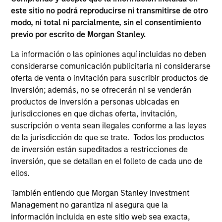
ladders compared with traditional fixed-income
este sitio no podrá reproducirse ni transmitirse de otro
portfolios.
modo, ni total ni parcialmente, sin el consentimiento
previo por escrito de Morgan Stanley.
28-JUL-2026
La información o las opiniones aquí incluidas no deben
considerarse comunicación publicitaria ni considerarse
oferta de venta o invitación para suscribir productos de
inversión; además, no se ofrecerán ni se venderán
productos de inversión a personas ubicadas en
jurisdicciones en que dichas oferta, invitación,
suscripción o venta sean ilegales conforme a las leyes
de la jurisdicción de que se trate. Todos los productos
de inversión están supeditados a restricciones de
inversión, que se detallan en el folleto de cada uno de
ellos.
APARICIÓN EN MEDIOS
También entiendo que Morgan Stanley Investment
Management no garantiza ni asegura que la
Head of North America Private Credit:
información incluida en este sitio web sea exacta,
Ashwin Krishnan on Levered Lines