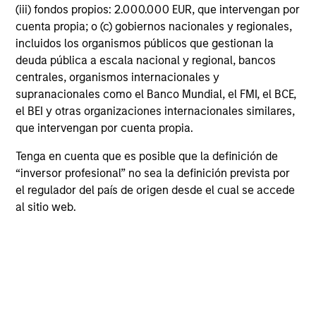
(iii) fondos propios: 2.000.000 EUR, que intervengan por
cuenta propia; o (c) gobiernos nacionales y regionales,
incluidos los organismos públicos que gestionan la
deuda pública a escala nacional y regional, bancos
centrales, organismos internacionales y
supranacionales como el Banco Mundial, el FMI, el BCE,
el BEI y otras organizaciones internacionales similares,
PRESS RELEASE
que intervengan por cuenta propia.
Morgan Stanley Real Estate Investing
Tenga en cuenta que es posible que la definición de
Announces Acquisition of French
“inversor profesional” no sea la definición prevista por
Logistics Portfolio of Five Assets
Morgan Stanley Investment Management, through
el regulador del país de origen desde el cual se accede
investment funds managed by Morgan Stanley
al sitio web.
Real Estate Investing (MSREI), announced today
the acquisition of a portfolio of five French
logistics assets. The fully leased portfolio totals
approximately 160,000 square meters across
established French logistics markets in Paris, Lille,
Bordeaux, Nîmes and Tours.
24-JUL-2026