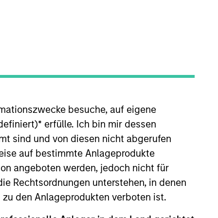
rmationszwecke besuche, auf eigene
efiniert)
*
erfülle. Ich bin mir dessen
mt sind und von diesen nicht abgerufen
 wir in Wertpapiere investieren, die an
rweise auf bestimmte Anlageprodukte
-Arabien, Vereinigte Arabische Emirate,
on angeboten werden, jedoch nicht für
down-Länder- und Sektorallokationen mit
die Rechtsordnungen unterstehen, in denen
 die unserer Meinung nach unterbewertet
n zu den Anlageprodukten verboten ist.