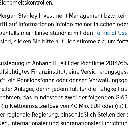
icherheitskontrollen.
st kein verlässlicher Indikator für die künftige
 Morgan Stanley Investment Management bzw. kein
ge von Währungsschwankungen steigen oder sinken. Al
ugriff auf Informationen infolge meiner falschen od
r Nettoinventarwerte (NIW) berechnet. Alle Performa
benfalls mein Einverständnis mit den
Terms of Use
anley Investment Management.
Bitte
klicken Sie hier
fü
ind, klicken Sie bitte auf „Ich stimme zu“, um fortz
nformationen, die sorgfältig zu lesen sind.
enden Kosten
spiegeln die Zahlungen und
ungen wider, die während des
egung in Anhang II Teil I der Richtlinie 2014/65/EU
tsbetriebs des Fonds anfallen und vom
n des Fonds im Laufe der Zeit abgezogen
fsichtigtes Finanzinstitut, eine Versicherungsge
Enthalten sind die Gebühren für die
t, ein Pensionsfonds oder dessen Verwaltungsges
erwaltung (Verwaltungsgebühr),
nkgebühren und Administrationskosten.
neller Anleger, der in jedem Fall für die Tätigkeit
ernehmen, das mindestens zwei der folgenden Gr
, (ii) Nettoumsatzerlöse von 40 Mio. EUR oder (iii) 
liche Gesamtrendite
er regionale Regierung, einschließlich Stellen de
ken, internationaler und supranationaler Einrichtun