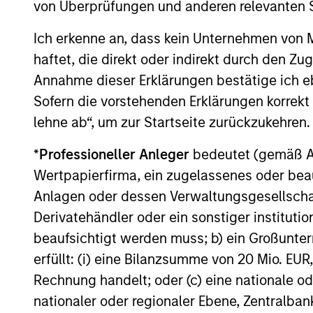
von Überprüfungen und anderen relevanten S
Die Wertentwicklung in der Vergangenheit i
Ich erkenne an, dass kein Unternehmen von
Wertentwicklung. Die Rendite kann infol
haftet, die direkt oder indirekt durch den Z
Performanceangaben werden auf Basis de
Annahme dieser Erklärungen bestätige ich e
und Index-Daten stammen von Morgan St
Sofern die vorstehenden Erklärungen korrekt s
weitere Performanceangaben und wichtige I
lehne ab“, um zur Startseite zurückzukehren.
Die
lauf
Aufwend
*
Professioneller Anleger
bedeutet (gemäß Ausl
Geschäf
Vermöge
Wertpapierfirma, ein zugelassenes oder beau
werden. 
Anlagen oder dessen Verwaltungsgesellschaf
Anlagev
Depotba
Derivatehändler oder ein sonstiger institutio
beaufsichtigt werden muss; b) ein Großunt
erfüllt: (i) eine Bilanzsumme von 20 Mio. EUR
Durchschnittliche jähr
Rechnung handelt; oder (c) eine nationale od
nationaler oder regionaler Ebene, Zentralban