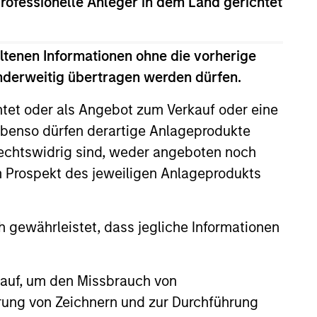
professionelle Anleger in dem Land gerichtet
 nicht garantiert werden, dass der Fonds
ltenen Informationen ohne die vorherige
anderweitig übertragen werden dürfen.
htet oder als Angebot zum Verkauf oder eine
benso dürfen derartige Anlageprodukte
rechtswidrig sind, weder angeboten noch
m Prospekt des jeweiligen Anlageprodukts
 gewährleistet, dass jegliche Informationen
 auf, um den Missbrauch von
erung von Zeichnern und zur Durchführung