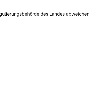
sten auf Fondsebene abgezogen wurden. Dazu
nleger maximal anfallende Ausgabeaufschlag,
r Regulierungsbehörde des Landes abweichen
s Fonds und in den für die Anteilsklasse
ag von 5,75 % werden dem Anleger dafür 106,10
sten auf Fondsebene abgezogen wurden. Der
ten auf Fondsebene abgezogen wurden.