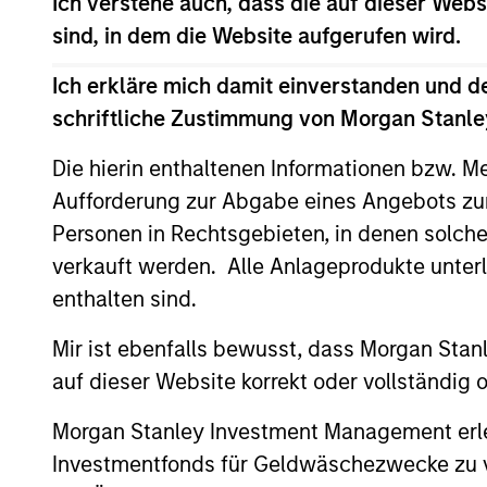
Ich verstehe auch, dass die auf dieser Webs
sind, in dem die Website aufgerufen wird.
Der Wert der Anlagen und der durch diese
Ich erkläre mich damit einverstanden und d
seine Anlageziele erreicht.
schriftliche Zustimmung von Morgan Stanley
Die hierin enthaltenen Informationen bzw. M
Aufforderung zur Abgabe eines Angebots zu
Fondsangaben
Personen in Rechtsgebieten, in denen solch
verkauft werden. Alle Anlageprodukte unter
enthalten sind.
Mir ist ebenfalls bewusst, dass Morgan Sta
auf dieser Website korrekt oder vollständig
Morgan Stanley Investment Management erle
Preise und Wer
Investmentfonds für Geldwäschezwecke zu ver