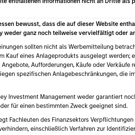
ite enthaltenen Informationen nicht an Dritte als 
 erzielte Ertrag unterliegen Schwankungen. Zudem kann
essen bewusst, dass die auf dieser Website entha
 weder ganz noch teilweise vervielfältigt oder 
einungen sollten nicht als Werbemitteilung betrac
m Kauf eines Anlageprodukts ausgelegt werden; e
e Angebote, Aufforderungen, Käufe oder Verkäufe 
liegen spezifischen Anlagebeschränkungen, die i
nley Investment Management weder garantiert noch
 oder für einen bestimmten Zweck geeignet sind.
gt Fachleuten des Finanzsektors Verpflichtungen
tentwicklung
hindern, einschließlich Verfahren zur Identifizi