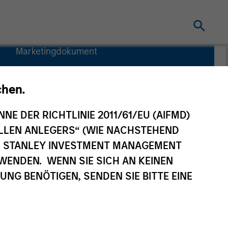
Marketingdokument
Wesentliche
Anlegerinformationen
chen.
(KID)
NNE DER RICHTLINIE 2011/61/EU (AIFMD)
NELLEN ANLEGERS“ (WIE NACHSTEHEND
AN STANLEY INVESTMENT MANAGEMENT
WENDEN. WENN SIE SICH AN KEINEN
ortfoliomanager
Ressourcen
G BENÖTIGEN, SENDEN SIE BITTE EINE