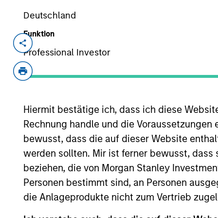
Überblick
Deutschland
Funktion
Professional Investor
Anlageziel
Langfristige Wertsteigerung Ihrer Investit
Hiermit bestätige ich, dass ich diese Websi
Anlageansatz
Rechnung handle und die Voraussetzungen 
bewusst, dass die auf dieser Website enthal
Wir streben Wachstum und einen in US-Dol
werden sollten. Mir ist ferner bewusst, das
den Börsen notiert sind, aus denen sich 
beziehen, die von Morgan Stanley Investmen
Kuwait, Katar, Marokko, Ägypten, Oman, J
Personen bestimmt sind, an Personen ausge
einer fundamentalen Bottom-up-Analyse. Z
die Anlageprodukte nicht zum Vertrieb zugel
sind aber ein starkes langfristiges Poten