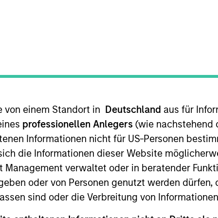
ion, hauptsächlich durch Kapitalwachstum.
te von einem Standort in
Deutschland
aus für Info
eines
professionellen Anlegers
(wie nachstehend d
tenen Informationen nicht für US-Personen bestim
lar gemessenen langfristigen Kapitalzuwachs an, indem
s sich die Informationen dieser Website mögliche
der S&P Pan Arab-Composite Index zusammensetzt: Saudi
t Management verwaltet oder in beratender Funkti
ordanien, Bahrain und Tunesien. Wir kombinieren Top-
geben oder von Personen genutzt werden dürfen, 
iel ist der Aufbau eines Portfolios aus Wertpapieren,
assen sind oder die Verbreitung von Informatione
tial für Gewinnwachstum haben.