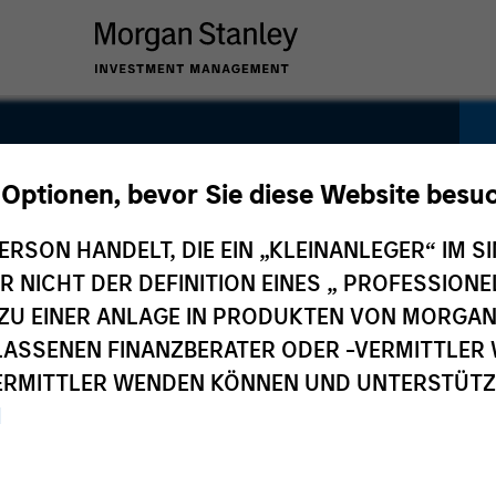
y Fund
 Optionen, bevor Sie diese Website besu
ERSON HANDELT, DIE EIN „KLEINANLEGER“ IM SI
DER NICHT DER DEFINITION EINES „ PROFESSIO
EN ZU EINER ANLAGE IN PRODUKTEN VON MORG
ELASSENEN FINANZBERATER ODER -VERMITTLER 
n
Preise und
Zusammensetzung
P
RMITTLER WENDEN KÖNNEN UND UNTERSTÜTZUN
Wertentwicklung
M