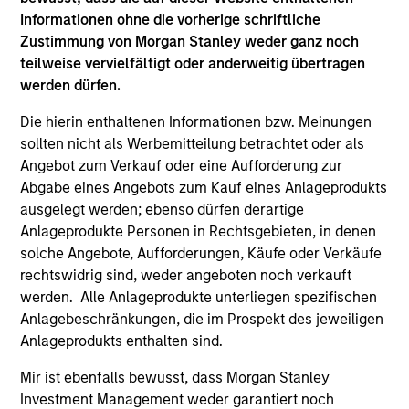
logistics assets. The fully leased portfolio totals
Informationen ohne die vorherige schriftliche
approximately 160,000 square meters across
Zustimmung von Morgan Stanley weder ganz noch
established French logistics markets in Paris, Lille,
teilweise vervielfältigt oder anderweitig übertragen
Bordeaux, Nîmes and Tours.
24-JUL-2026
werden dürfen.
Die hierin enthaltenen Informationen bzw. Meinungen
sollten nicht als Werbemitteilung betrachtet oder als
Angebot zum Verkauf oder eine Aufforderung zur
Abgabe eines Angebots zum Kauf eines Anlageprodukts
ausgelegt werden; ebenso dürfen derartige
Anlageprodukte Personen in Rechtsgebieten, in denen
solche Angebote, Aufforderungen, Käufe oder Verkäufe
rechtswidrig sind, weder angeboten noch verkauft
werden. Alle Anlageprodukte unterliegen spezifischen
Anlagebeschränkungen, die im Prospekt des jeweiligen
Anlageprodukts enthalten sind.
PRESS RELEASE
Mir ist ebenfalls bewusst, dass Morgan Stanley
Morgan Stanley Infrastructure Partners
Investment Management weder garantiert noch
Enters into Agreement to Acquire