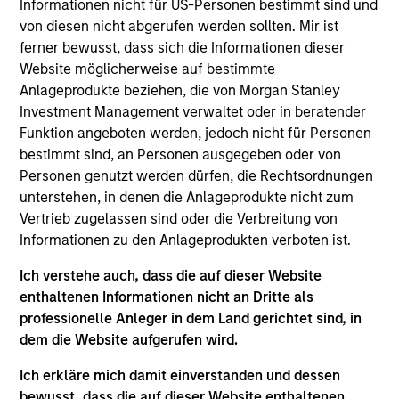
Informationen nicht für US-Personen bestimmt sind und
von diesen nicht abgerufen werden sollten. Mir ist
ferner bewusst, dass sich die Informationen dieser
Website möglicherweise auf bestimmte
Anlageprodukte beziehen, die von Morgan Stanley
Investment Management verwaltet oder in beratender
Funktion angeboten werden, jedoch nicht für Personen
bestimmt sind, an Personen ausgegeben oder von
Personen genutzt werden dürfen, die Rechtsordnungen
unterstehen, in denen die Anlageprodukte nicht zum
Vertrieb zugelassen sind oder die Verbreitung von
PRESS RELEASE
Informationen zu den Anlageprodukten verboten ist.
Morgan Stanley Real Estate Investing
Ich verstehe auch, dass die auf dieser Website
Announces Acquisition of French
enthaltenen Informationen nicht an Dritte als
Logistics Portfolio of Five Assets
professionelle Anleger in dem Land gerichtet sind, in
Morgan Stanley Investment Management, through
dem die Website aufgerufen wird.
investment funds managed by Morgan Stanley
Real Estate Investing (MSREI), announced today
Ich erkläre mich damit einverstanden und dessen
the acquisition of a portfolio of five French
bewusst, dass die auf dieser Website enthaltenen