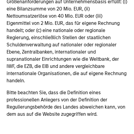
Größenanforderungen auf Unternehmensbasis erfüllt: (i)
eine Bilanzsumme von 20 Mio. EUR, (ii)
Nettoumsatzerlöse von 40 Mio. EUR oder (iii)
Eigenmittel von 2 Mio. EUR, das für eigene Rechnung
handelt; oder (c) eine nationale oder regionale
Regierung, einschließlich Stellen der staatlichen
Schuldenverwaltung auf nationaler oder regionaler
PRESS RELEASE
Ebene, Zentralbanken, internationaler und
supranationaler Einrichtungen wie die Weltbank, der
MSREI Acquires Metra Living from LQ in
IWF, die EZB, die EIB und andere vergleichbare
Partnership with Ridgeback Group for
internationale Organisationen, die auf eigene Rechnung
1.045 Billion
Morgan Stanley Investment Management, through
handeln.
investment funds managed by Morgan Stanley
Bitte beachten Sie, dass die Definition eines
Real Estate Investing (MSREI), alongside
professionellen Anlegers von der Definition der
Ridgeback Group (Ridgeback), announced today
Regulierungsbehörde des Landes abweichen kann, von
the acquisition of the Private Rented Sector (PRS)
dem aus auf die Website zugegriffen wird.
business of London & Quadrant Housing Trust
(L&Q), which trades as Metra Living, for a total
enterprise value of £1.045 billion.
16-JUN-2026