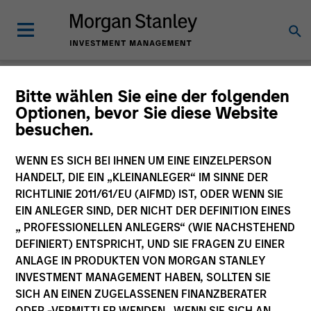
Nachrichten
Bitte wählen Sie eine der folgenden
Optionen, bevor Sie diese Website
besuchen.
WENN ES SICH BEI IHNEN UM EINE EINZELPERSON
HANDELT, DIE EIN „KLEINANLEGER“ IM SINNE DER
RICHTLINIE 2011/61/EU (AIFMD) IST, ODER WENN SIE
EIN ANLEGER SIND, DER NICHT DER DEFINITION EINES
264
of
264
Ergebnissen
Filters
„ PROFESSIONELLEN ANLEGERS“ (WIE NACHSTEHEND
DEFINIERT) ENTSPRICHT, UND SIE FRAGEN ZU EINER
ANLAGE IN PRODUKTEN VON MORGAN STANLEY
INVESTMENT MANAGEMENT HABEN, SOLLTEN SIE
SICH AN EINEN ZUGELASSENEN FINANZBERATER
ODER -VERMITTLER WENDEN. WENN SIE SICH AN