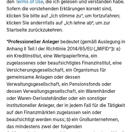
den
Terms of Use
, die ich gelesen und verstanden habe.
Sofern die vorstehenden Erklärungen korrekt sind,
PRESS RELEASE
klicken Sie bitte auf „Ich stimme zu“, um fortzufahren;
klicken Sie andernfalls auf „Ich lehne ab“, um zur
Morgan Stanley Infrastructure Partners
Startseite zurückzukehren.
Announces Investment in Greenlight
Electricity Centre
*
Professioneller Anleger
bedeutet (gemäß Auslegung in
Morgan Stanley Investment Management (MSIM),
Anhang II Teil I der Richtlinie 2014/65/EU („MiFID“)): a)
through investment funds managed by Morgan
ein Kreditinstitut, eine Wertpapierfirma, ein
Stanley Infrastructure Partners (MSIP), its private
zugelassenes oder beaufsichtigtes Finanzinstitut, eine
infrastructure investment platform, today
Versicherungsgesellschaft, ein Organismus für
announced an investment in Greenlight Electricity
gemeinsame Anlagen oder dessen
Centre, a 932-megawatt gas-fired combined cycle
Verwaltungsgesellschaft, ein Pensionsfonds oder
power generation project in Sturgeon County,
dessen Verwaltungsgesellschaft, ein Warenhändler
Alberta.
06-JUL-2026
oder Waren-Derivatehändler oder ein sonstiger
institutioneller Anleger, der in jedem Fall für die Tätigkeit
auf den Finanzmärkten zugelassen sein oder
beaufsichtigt werden muss; b) ein Großunternehmen,
das mindestens zwei der folgenden