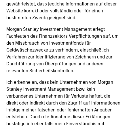
gewährleistet, dass jegliche Informationen auf dieser
Majority Stake in Nicollin Environnement
Morgan Stanley Investment Management (MSIM),
Website korrekt oder vollständig oder für einen
through investment funds managed by Morgan
bestimmten Zweck geeignet sind.
Stanley Infrastructure Partners (MSIP), its private
Morgan Stanley Investment Management erlegt
infrastructure investment platform, today
Fachleuten des Finanzsektors Verpflichtungen auf, um
announced it has entered into exclusivity and
den Missbrauch von Investmentfonds für
committed to complete the acquisition of a
Geldwäschezwecke zu verhindern, einschließlich
majority stake in Nicollin Environnement (Nicollin
Verfahren zur Identifizierung von Zeichnern und zur
or the Company), a family-owned French
10-JUL-2026
Durchführung von Überprüfungen und anderen
environmental platform focused on waste
relevanten Sicherheitskontrollen.
collection and sorting, urban street cleaning and
water-related solutions.
Ich erkenne an, dass kein Unternehmen von Morgan
Stanley Investment Management bzw. kein
verbundenes Unternehmen für Verluste haftet, die
direkt oder indirekt durch den Zugriff auf Informationen
infolge meiner falschen oder fehlerhaften Angaben
entstehen. Durch die Annahme dieser Erklärungen
bestätige ich ebenfalls mein Einverständnis mit