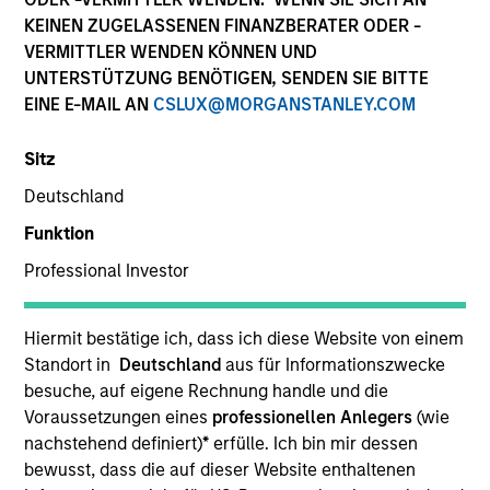
KEINEN ZUGELASSENEN FINANZBERATER ODER -
VERMITTLER WENDEN KÖNNEN UND
UNTERSTÜTZUNG BENÖTIGEN, SENDEN SIE BITTE
EINE E-MAIL AN
CSLUX@MORGANSTANLEY.COM
PRESS RELEASE
Sitz
Deutschland
Morgan Stanley Infrastructure Partners
to Acquire Epic Energy
Funktion
Professional Investor
Morgan Stanley Investment Management, through
investment funds managed by Morgan Stanley
Infrastructure Partners (MSIP), its private
Hiermit bestätige ich, dass ich diese Website von einem
infrastructure investment platform, today
Standort in
Deutschland
aus für Informationszwecke
announced that it has agreed to acquire Epic
besuche, auf eigene Rechnung handle und die
Energy, an Australian gas pipeline operator. The
Voraussetzungen eines
professionellen Anlegers
(wie
transaction is expected to close in the second half
nachstehend definiert)
*
erfülle. Ich bin mir dessen
of 2026, subject to customary regulatory
27-JUL-2026
bewusst, dass die auf dieser Website enthaltenen
approvals.