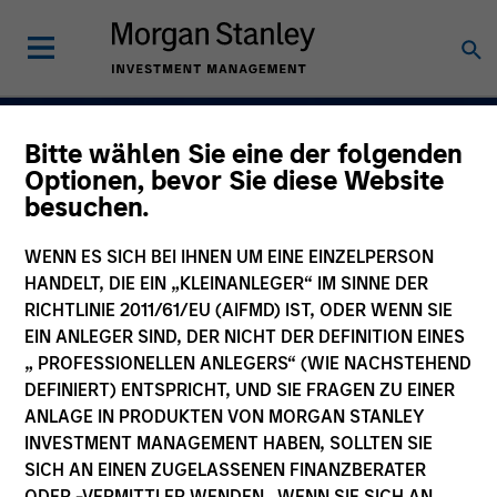
Bitte wählen Sie eine der folgenden
Volatilität navigiere
Optionen, bevor Sie diese Website
besuchen.
Chancen erschließe
Aktive Anlagen in
WENN ES SICH BEI IHNEN UM EINE EINZELPERSON
HANDELT, DIE EIN „KLEINANLEGER“ IM SINNE DER
Rentenfonds.
RICHTLINIE 2011/61/EU (AIFMD) IST, ODER WENN SIE
EIN ANLEGER SIND, DER NICHT DER DEFINITION EINES
„ PROFESSIONELLEN ANLEGERS“ (WIE NACHSTEHEND
Erfahren Sie mehr
DEFINIERT) ENTSPRICHT, UND SIE FRAGEN ZU EINER
ANLAGE IN PRODUKTEN VON MORGAN STANLEY
INVESTMENT MANAGEMENT HABEN, SOLLTEN SIE
SICH AN EINEN ZUGELASSENEN FINANZBERATER
ODER -VERMITTLER WENDEN. WENN SIE SICH AN