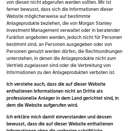
von diesen nicht abgerufen werden sollten. Mir ist
ferner bewusst, dass sich die Informationen dieser
Alternative Anlagen
Website möglicherweise auf bestimmte
Anlageprodukte beziehen, die von Morgan Stanley
Investment Management verwaltet oder in beratender
Private Equity, Private Credit,
Funktion angeboten werden, jedoch nicht für Personen
Immobilien, Infrastruktur, Multi-Asset-
bestimmt sind, an Personen ausgegeben oder von
und Hedge-Fund-Lösungen
Personen genutzt werden dürfen, die Rechtsordnungen
unterstehen, in denen die Anlageprodukte nicht zum
Vertrieb zugelassen sind oder die Verbreitung von
Informationen zu den Anlageprodukten verboten ist.
Ich verstehe auch, dass die auf dieser Website
enthaltenen Informationen nicht an Dritte als
Aktien
professionelle Anleger in dem Land gerichtet sind, in
dem die Website aufgerufen wird.
Eine breite Produktpalette von
Ich erkläre mich damit einverstanden und dessen
Aktienstrategien mit globaler
bewusst, dass die auf dieser Website enthaltenen
Reichweite und lokaler Expertise
Informationen ohne die vorherige schriftliche