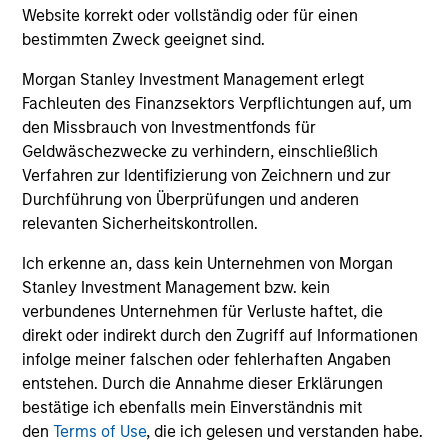
Website korrekt oder vollständig oder für einen
Anlagen an den weltweiten
bestimmten Zweck geeignet sind.
Liquiditätsmärkten, um den
Morgan Stanley Investment Management erlegt
Bedürfnissen der Kunden nach
Fachleuten des Finanzsektors Verpflichtungen auf, um
Erträgen, Liquidität und Kapitalerhalt
den Missbrauch von Investmentfonds für
gerecht zu werden
Geldwäschezwecke zu verhindern, einschließlich
Verfahren zur Identifizierung von Zeichnern und zur
Durchführung von Überprüfungen und anderen
relevanten Sicherheitskontrollen.
Ich erkenne an, dass kein Unternehmen von Morgan
Stanley Investment Management bzw. kein
verbundenes Unternehmen für Verluste haftet, die
Lösungen & Multi-Asset
direkt oder indirekt durch den Zugriff auf Informationen
infolge meiner falschen oder fehlerhaften Angaben
Persönlich abgestimmte Strategien, die
entstehen. Durch die Annahme dieser Erklärungen
Kunden mehr Kontrolle über ihre
bestätige ich ebenfalls mein Einverständnis mit
Investitionen und Steuern verleihen
den
Terms of Use
, die ich gelesen und verstanden habe.