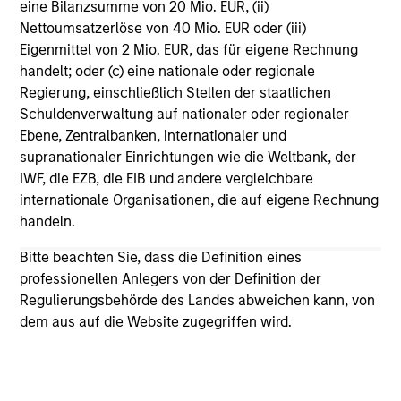
eine Bilanzsumme von 20 Mio. EUR, (ii)
Vorgestellte Einblicke
Nettoumsatzerlöse von 40 Mio. EUR oder (iii)
Eigenmittel von 2 Mio. EUR, das für eigene Rechnung
handelt; oder (c) eine nationale oder regionale
Regierung, einschließlich Stellen der staatlichen
Schuldenverwaltung auf nationaler oder regionaler
Ebene, Zentralbanken, internationaler und
supranationaler Einrichtungen wie die Weltbank, der
IWF, die EZB, die EIB und andere vergleichbare
internationale Organisationen, die auf eigene Rechnung
handeln.
Bitte beachten Sie, dass die Definition eines
professionellen Anlegers von der Definition der
ARTIKEL
A
Regulierungsbehörde des Landes abweichen kann, von
dem aus auf die Website zugegriffen wird.
Real Estate Midyear Outlook:
T
Constructive Amid Fluid Backdrop
St
A
The current macroenvironment remains resilient
A
despite elevated volatility and divergence across
Q