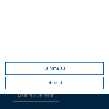
Alternative Anlagen
Stimme zu
Ein führender Anbieter in Privatmärkten und
liquiden Alternativen
Lehne ab
Erfahren Sie mehr