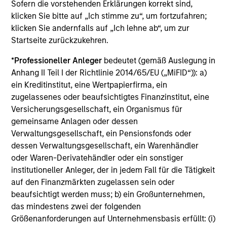
Sofern die vorstehenden Erklärungen korrekt sind,
klicken Sie bitte auf „Ich stimme zu“, um fortzufahren;
klicken Sie andernfalls auf „Ich lehne ab“, um zur
Startseite zurückzukehren.
*
Professioneller Anleger
bedeutet (gemäß Auslegung in
Nachhaltiges Investieren
Anhang II Teil I der Richtlinie 2014/65/EU („MiFID“)): a)
ein Kreditinstitut, eine Wertpapierfirma, ein
zugelassenes oder beaufsichtigtes Finanzinstitut, eine
Umfangreiche Palette an
Versicherungsgesellschaft, ein Organismus für
Anlagestrategien für die globalen
gemeinsame Anlagen oder dessen
öffentlichen und privaten Märkte
Verwaltungsgesellschaft, ein Pensionsfonds oder
dessen Verwaltungsgesellschaft, ein Warenhändler
oder Waren-Derivatehändler oder ein sonstiger
institutioneller Anleger, der in jedem Fall für die Tätigkeit
auf den Finanzmärkten zugelassen sein oder
beaufsichtigt werden muss; b) ein Großunternehmen,
das mindestens zwei der folgenden
Größenanforderungen auf Unternehmensbasis erfüllt: (i)