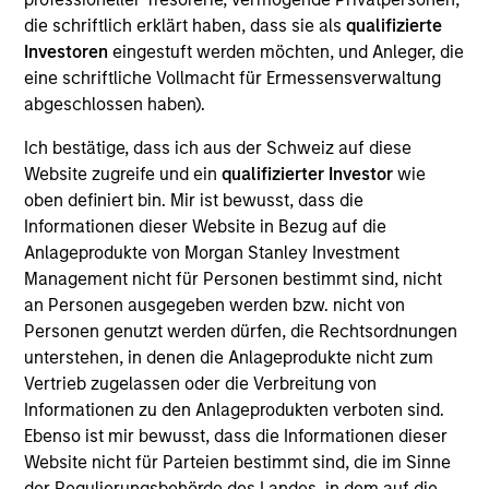
die schriftlich erklärt haben, dass sie als
qualifizierte
Investoren
eingestuft werden möchten, und Anleger, die
eine schriftliche Vollmacht für Ermessensverwaltung
Overview
abgeschlossen haben).
Ich bestätige, dass ich aus der Schweiz auf diese
Website zugreife und ein
qualifizierter Investor
wie
oben definiert bin. Mir ist bewusst, dass die
Informationen dieser Website in Bezug auf die
Expertise
Anlageprodukte von Morgan Stanley Investment
Management nicht für Personen bestimmt sind, nicht
We help treasury professionals and other
an Personen ausgegeben werden bzw. nicht von
clients navigate the ever-evolving cash
Personen genutzt werden dürfen, die Rechtsordnungen
unterstehen, in denen die Anlageprodukte nicht zum
management landscape through a
Vertrieb zugelassen oder die Verbreitung von
combination of expertise, resources and
Informationen zu den Anlageprodukten verboten sind.
strategies.
Ebenso ist mir bewusst, dass die Informationen dieser
Website nicht für Parteien bestimmt sind, die im Sinne
der Regulierungsbehörde des Landes, in dem auf die