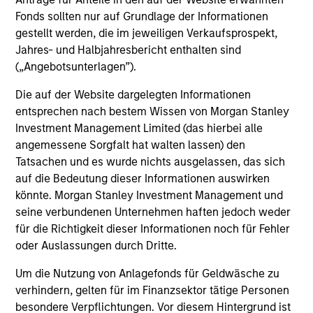
Investment solutions
Fonds sollten nur auf Grundlage der Informationen
gestellt werden, die im jeweiligen Verkaufsprospekt,
Strategies to meet a range of investor
Jahres- und Halbjahresbericht enthalten sind
cash-management needs – from liquidity
(„Angebotsunterlagen”).
and money markets to ultra-short funds and
Die auf der Website dargelegten Informationen
customized solutions.
entsprechen nach bestem Wissen von Morgan Stanley
Investment Management Limited (das hierbei alle
angemessene Sorgfalt hat walten lassen) den
Tatsachen und es wurde nichts ausgelassen, das sich
auf die Bedeutung dieser Informationen auswirken
könnte. Morgan Stanley Investment Management und
seine verbundenen Unternehmen haften jedoch weder
für die Richtigkeit dieser Informationen noch für Fehler
oder Auslassungen durch Dritte.
Morgan Stanley Liquidity
Um die Nutzung von Anlagefonds für Geldwäsche zu
Funds
verhindern, gelten für im Finanzsektor tätige Personen
besondere Verpflichtungen. Vor diesem Hintergrund ist