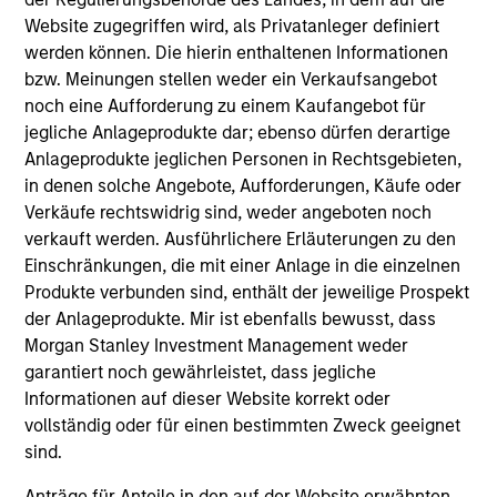
Website zugegriffen wird, als Privatanleger definiert
werden können. Die hierin enthaltenen Informationen
bzw. Meinungen stellen weder ein Verkaufsangebot
noch eine Aufforderung zu einem Kaufangebot für
jegliche Anlageprodukte dar; ebenso dürfen derartige
Resources
Anlageprodukte jeglichen Personen in Rechtsgebieten,
in denen solche Angebote, Aufforderungen, Käufe oder
Verkäufe rechtswidrig sind, weder angeboten noch
Our dedicated team offers client-focused
verkauft werden. Ausführlichere Erläuterungen zu den
resources and expertise with technology-
Einschränkungen, die mit einer Anlage in die einzelnen
based support and solutions.
Produkte verbunden sind, enthält der jeweilige Prospekt
der Anlageprodukte. Mir ist ebenfalls bewusst, dass
Morgan Stanley Investment Management weder
garantiert noch gewährleistet, dass jegliche
Informationen auf dieser Website korrekt oder
vollständig oder für einen bestimmten Zweck geeignet
sind.
Anträge für Anteile in den auf der Website erwähnten