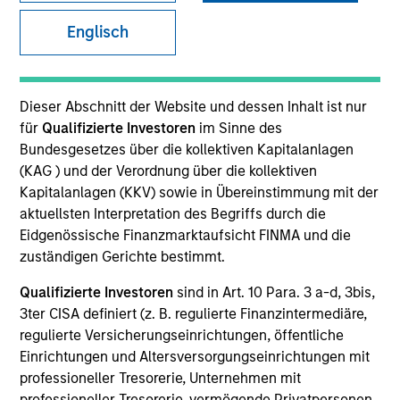
and capital preservation.
Englisch
Dieser Abschnitt der Website und dessen Inhalt ist nur
für
Qualifizierte Investoren
im Sinne des
MARKETING COMMUNICATION
Bundesgesetzes über die kollektiven Kapitalanlagen
(KAG ) und der Verordnung über die kollektiven
Kapitalanlagen (KKV) sowie in Übereinstimmung mit der
aktuellsten Interpretation des Begriffs durch die
Explore More
Eidgenössische Finanzmarktaufsicht FINMA und die
zuständigen Gerichte bestimmt.
Überblick
Produkte
Qualifizierte Investoren
sind in Art. 10 Para. 3 a-d, 3bis,
3ter CISA definiert (z. B. regulierte Finanzintermediäre,
CashInvest by Morgan Stanley
regulierte Versicherungseinrichtungen, öffentliche
Explore More
Einrichtungen und Altersversorgungseinrichtungen mit
professioneller Tresorerie, Unternehmen mit
Kontakt
professioneller Tresorerie, vermögende Privatpersonen,