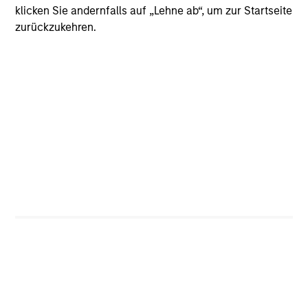
klicken Sie andernfalls auf „Lehne ab“, um zur Startseite
zurückzukehren.
CashInvest
Explore More
Bespoke Solutions