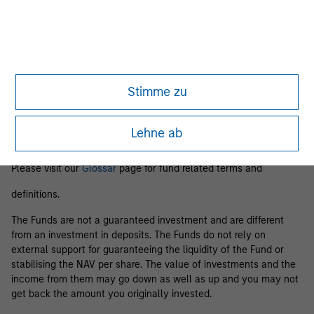
Business Centre, 6B route de Trèves, L-2633 Senningerberg, R.C.S.
Luxemburg B 29 192.
Information in relation to sustainability aspects of the Fund and
the summary of investor rights is available at the
aforementioned website.
Stimme zu
If the management company of the relevant Fund decides to
terminate its arrangement for marketing that Fund in any EEA
country where it is registered for sale, it will do so in accordance
Lehne ab
with the relevant UCITS rules.
Please visit our
Glossar
page for fund related terms and
definitions.
The Funds are not a guaranteed investment and are different
from an investment in deposits. The Funds do not rely on
external support for guaranteeing the liquidity of the Fund or
stabilising the NAV per share. The value of investments and the
income from them may go down as well as up and you may not
get back the amount you originally invested.