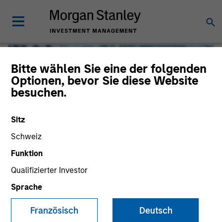
Bitte wählen Sie eine der folgenden
Optionen, bevor Sie diese Website
besuchen.
Sitz
Schweiz
Funktion
Qualifizierter Investor
Global Liquidity
Sprache
We offer investments across the world’s liquidity markets
Französisch
Deutsch
to meet a range of investors’ needs for income, liquidity