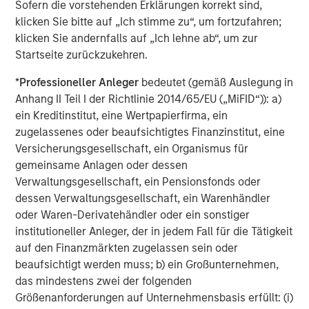
Sofern die vorstehenden Erklärungen korrekt sind,
constrained supply. In this environment,
f
klicken Sie bitte auf „Ich stimme zu“, um fortzufahren;
diversified portfolios and selective asset-level
c
07-AUG-2026
0
klicken Sie andernfalls auf „Ich lehne ab“, um zur
investing remain critical.
Startseite zurückzukehren.
*
Professioneller Anleger
bedeutet (gemäß Auslegung in
Anhang II Teil I der Richtlinie 2014/65/EU („MiFID“)): a)
ein Kreditinstitut, eine Wertpapierfirma, ein
zugelassenes oder beaufsichtigtes Finanzinstitut, eine
Versicherungsgesellschaft, ein Organismus für
RISK CONSIDERATIONS
gemeinsame Anlagen oder dessen
Verwaltungsgesellschaft, ein Pensionsfonds oder
There is no assurance that a portfolio will achieve its investment
objective. Portfolios are subject to market risk, which is the
dessen Verwaltungsgesellschaft, ein Warenhändler
possibility that the market values of securities owned by a
oder Waren-Derivatehändler oder ein sonstiger
portfolio will decline and that the value of portfolio shares may
therefore be less than what you paid for them. Market values
institutioneller Anleger, der in jedem Fall für die Tätigkeit
can change daily due to economic and other events (natural
auf den Finanzmärkten zugelassen sein oder
disasters, health crises, terrorism, conflicts, social unrest, etc.)
beaufsichtigt werden muss; b) ein Großunternehmen,
that affect markets, countries, companies or governments. It is
difficult to predict the timing, duration and potential adverse
das mindestens zwei der folgenden
effects (portfolio liquidity, etc.) of events. There generally is
Größenanforderungen auf Unternehmensbasis erfüllt: (i)
limited public information about municipal issuers. As interest