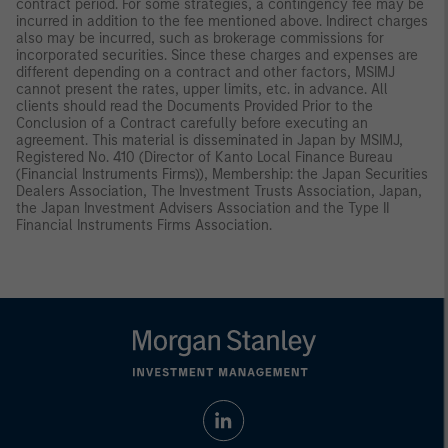
contract period. For some strategies, a contingency fee may be
incurred in addition to the fee mentioned above. Indirect charges
also may be incurred, such as brokerage commissions for
incorporated securities. Since these charges and expenses are
different depending on a contract and other factors, MSIMJ
cannot present the rates, upper limits, etc. in advance. All
clients should read the Documents Provided Prior to the
Conclusion of a Contract carefully before executing an
agreement. This material is disseminated in Japan by MSIMJ,
Registered No. 410 (Director of Kanto Local Finance Bureau
(Financial Instruments Firms)), Membership: the Japan Securities
Dealers Association, The Investment Trusts Association, Japan,
the Japan Investment Advisers Association and the Type II
Financial Instruments Firms Association.