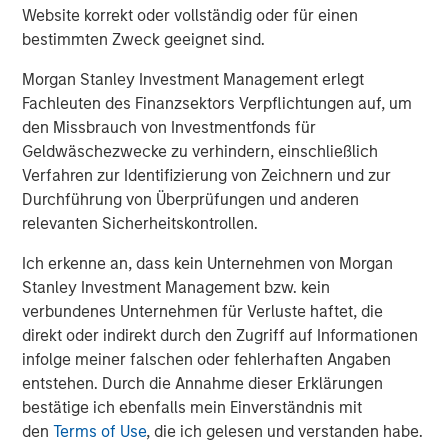
Website korrekt oder vollständig oder für einen
bestimmten Zweck geeignet sind.
Morgan Stanley Investment Management erlegt
Fachleuten des Finanzsektors Verpflichtungen auf, um
den Missbrauch von Investmentfonds für
Geldwäschezwecke zu verhindern, einschließlich
Verfahren zur Identifizierung von Zeichnern und zur
Durchführung von Überprüfungen und anderen
ARTIKEL
T
relevanten Sicherheitskontrollen.
Ich erkenne an, dass kein Unternehmen von Morgan
Real Estate Midyear Outlook:
F
Stanley Investment Management bzw. kein
Constructive Amid Fluid Backdrop
C
verbundenes Unternehmen für Verluste haftet, die
The current macroenvironment remains resilient
H
direkt oder indirekt durch den Zugriff auf Informationen
despite elevated volatility and divergence across
h
infolge meiner falschen oder fehlerhaften Angaben
markets. As inflation and energy prices keep
c
entstehen. Durch die Annahme dieser Erklärungen
central banks hawkish, real estate continues to
d
bestätige ich ebenfalls mein Einverständnis mit
offer attractive relative value, supported by a
l
den
Terms of Use
, die ich gelesen und verstanden habe.
25% repricing, durable income streams, and
C