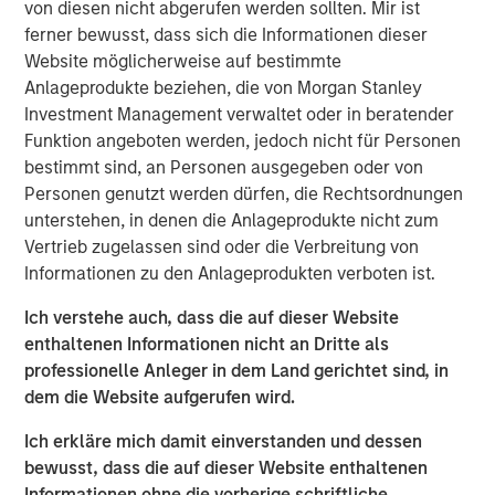
more.
von diesen nicht abgerufen werden sollten. Mir ist
ferner bewusst, dass sich die Informationen dieser
“What we tend to see is assets come into municipals in a
Website möglicherweise auf bestimmte
lowering rate environment and go out in a higher rate
Anlageprodukte beziehen, die von Morgan Stanley
environment. If we see a gradual slowdown in the
Investment Management verwaltet oder in beratender
economy, then we might see lower rates which would
Funktion angeboten werden, jedoch nicht für Personen
bring assets into the municipals bond market.”
bestimmt sind, an Personen ausgegeben oder von
Personen genutzt werden dürfen, die Rechtsordnungen
unterstehen, in denen die Anlageprodukte nicht zum
Video anzeigen
Vertrieb zugelassen sind oder die Verbreitung von
Informationen zu den Anlageprodukten verboten ist.
Ich verstehe auch, dass die auf dieser Website
Clicking above will exit the Morgan Stanley Investment
enthaltenen Informationen nicht an Dritte als
Management site and direct you to an external site.
professionelle Anleger in dem Land gerichtet sind, in
dem die Website aufgerufen wird.
Municipals Team
Ich erkläre mich damit einverstanden und dessen
Our team is a leader in municipal bond management,
bewusst, dass die auf dieser Website enthaltenen
with significant market presence, among the largest and
Informationen ohne die vorherige schriftliche