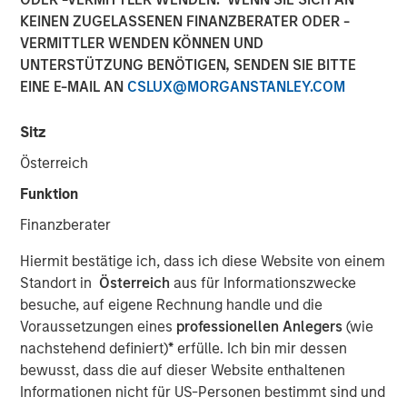
KEINEN ZUGELASSENEN FINANZBERATER ODER -
VERMITTLER WENDEN KÖNNEN UND
26 MÄRZ 2025
UNTERSTÜTZUNG BENÖTIGEN, SENDEN SIE BITTE
EINE E-MAIL AN
CSLUX@MORGANSTANLEY.COM
The Author
Sitz
Österreich
Craig R. Brandon
Funktion
Managing Director
Finanzberater
Hiermit bestätige ich, dass ich diese Website von einem
Standort in
Österreich
aus für Informationszwecke
Craig Brandon, co-head of municipals at Morgan Stanley
besuche, auf eigene Rechnung handle und die
Investment Management, joins CNBC The Exchange to
Voraussetzungen eines
professionellen Anlegers
(wie
discuss views about
how the municipal bond market can
nachstehend definiert)
*
erfülle. Ich bin mir dessen
potentially weather volatility during times of uncertainty,
bewusst, dass die auf dieser Website enthaltenen
how a slowdown could impact the sector, and much
Informationen nicht für US-Personen bestimmt sind und