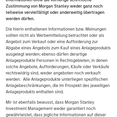
deepest municipal investment teams in the country, and
Zustimmung von Morgan Stanley weder ganz noch
broad selection of municipal strategies.
teilweise vervielfältigt oder anderweitig übertragen
werden dürfen.
The Author
Die hierin enthaltenen Informationen bzw. Meinungen
sollten nicht als Werbemitteilung betrachtet oder als
Angebot zum Verkauf oder eine Aufforderung zur
Abgabe eines Angebots zum Kauf eines Anlageprodukts
ausgelegt werden; ebenso dürfen derartige
Craig R. Brandon
Anlageprodukte Personen in Rechtsgebieten, in denen
solche Angebote, Aufforderungen, Käufe oder Verkäufe
Managing Director
rechtswidrig sind, weder angeboten noch verkauft
werden. Alle Anlageprodukte unterliegen spezifischen
Anlagebeschränkungen, die im Prospekt des jeweiligen
Anlageprodukts enthalten sind.
Vorgestellte Einblicke
Mir ist ebenfalls bewusst, dass Morgan Stanley
Investment Management weder garantiert noch
gewährleistet, dass jegliche Informationen auf dieser