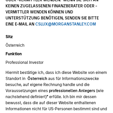
Die Wertentwicklung in der Vergangenheit ist kein
KEINEN ZUGELASSENEN FINANZBERATER ODER -
verlässlicher Indikator für die künftige Wertentwicklung.
VERMITTLER WENDEN KÖNNEN UND
Die Rendite kann infolge von Währungsschwankungen
UNTERSTÜTZUNG BENÖTIGEN, SENDEN SIE BITTE
steigen oder sinken. Alle Performanceangaben werden auf
EINE E-MAIL AN
CSLUX@MORGANSTANLEY.COM
Basis der Nettoinventarwerte (NIW) berechnet. Alle
Performance- und Index-Daten stammen von Morgan
Stanley Investment Management.
Sitz
Klicken Sie auf den Fondsnamen, um Informationen über
Österreich
die Renditen des Kalenderjahres zu erhalten.
Funktion
Professional Investor
Hiermit bestätige ich, dass ich diese Website von einem
Standort in
Österreich
aus für Informationszwecke
besuche, auf eigene Rechnung handle und die
*Basiswährung des Fonds
Voraussetzungen eines
professionellen Anlegers
(wie
Dieses Material enthält Informationen über die Teilfonds
nachstehend definiert)
*
erfülle. Ich bin mir dessen
von Morgan Stanley Investment Funds, einer in Luxemburg
bewusst, dass die auf dieser Website enthaltenen
ansässigen SICAV (Société d’Investissement à Capital
Variable). (die „Gesellschaft“), die im Großherzogtum
Informationen nicht für US-Personen bestimmt sind und