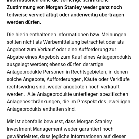
Hongkong den Abschnitt „Zusätzliche Informationen für
Anleger aus Hongkong“ im Verkaufsprospekt beachten.
Zustimmung von Morgan Stanley weder ganz noch
Deutschsprachige Exemplare des Verkaufsprospekts, des
teilweise vervielfältigt oder anderweitig übertragen
KID oder des KIID, der Statuten der Gesellschaft und der
werden dürfen.
Jahres- und Halbjahresberichte sowie zusätzliche
Informationen sind kostenlos bei der Schweizer Vertretung
Die hierin enthaltenen Informationen bzw. Meinungen
erhältlich. Die Schweizer Vertretung ist Carnegie Fund
sollten nicht als Werbemitteilung betrachtet oder als
Services S.A., 11, rue du Général-Dufour, 1204 Genf,
Schweiz. Die Schweizer Zahlstelle ist Banque Cantonale
Angebot zum Verkauf oder eine Aufforderung zur
de Genève, 17, quai de l’Ile, 1204 Genf, Schweiz.
Abgabe eines Angebots zum Kauf eines Anlageprodukts
ausgelegt werden; ebenso dürfen derartige
Beendet die Verwaltungsgesellschaft des entsprechenden
Fonds ihre Vereinbarung zur Vermarktung dieses Fonds in
Anlageprodukte Personen in Rechtsgebieten, in denen
einem Land des EWR, in dem dieser für den Verkauf
solche Angebote, Aufforderungen, Käufe oder Verkäufe
registriert ist, so geschieht dies in Übereinstimmung mit
rechtswidrig sind, weder angeboten noch verkauft
den OGAW-Vorschriften.
werden. Alle Anlageprodukte unterliegen spezifischen
Mit dem Fonds verbundene Begriffe und
Anlagebeschränkungen, die im Prospekt des jeweiligen
Begriffsbestimmungen können Sie unserer Seite mit
Anlageprodukts enthalten sind.
dem
Glossar
entnehmen.
Mir ist ebenfalls bewusst, dass Morgan Stanley
Performanceangaben werden auf Basis der
Investment Management weder garantiert noch
Nettoinventarwerte (NAV) und abzüglich Gebühren
berechnet. Provisionen und Kosten, die bei der Ausgabe
gewährleistet, dass jegliche Informationen auf dieser