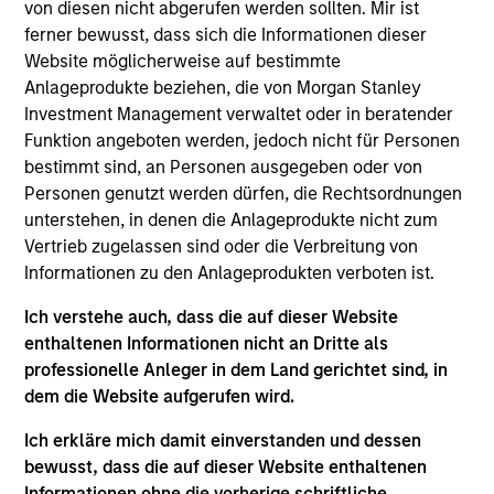
Luxemburg als Organismus für gemeinsame Anlagen
von diesen nicht abgerufen werden sollten. Mir ist
gemäß Teil 1 des Gesetzes vom 17. Dezember 2010 in
ferner bewusst, dass sich die Informationen dieser
seiner geänderten Fassung registriert ist. Die Gesellschaft
Website möglicherweise auf bestimmte
ist ein Organismus für gemeinsame Anlagen in
Wertpapieren („OGAW“).
Anlageprodukte beziehen, die von Morgan Stanley
Investment Management verwaltet oder in beratender
Anträge auf Anteile an den Teilfonds sollten erst gestellt
Funktion angeboten werden, jedoch nicht für Personen
werden, wenn der aktuelle Verkaufsprospekt, das Key
Information Document („KID“) oder das Key Investor
bestimmt sind, an Personen ausgegeben oder von
Information Document („KIID“), der Jahres- und
Personen genutzt werden dürfen, die Rechtsordnungen
Halbjahresbericht („Angebotsunterlagen“) oder andere
unterstehen, in denen die Anlageprodukte nicht zum
Dokumente, die in Ihrer Nähe online unter
Vertrieb zugelassen sind oder die Verbreitung von
https://www.morganstanley.com/im/msinvf/index.html
Informationen zu den Anlageprodukten verboten ist.
verfügbar sind oder kostenlos beim Geschäftssitz von
Morgan Stanley Investment Funds, European Bank and
Business Centre, 6B route de Trèves, L-2633
Ich verstehe auch, dass die auf dieser Website
Senningerberg, R.C.S. Luxemburg B 29 192, erhältlich.
enthaltenen Informationen nicht an Dritte als
professionelle Anleger in dem Land gerichtet sind, in
Informationen in Bezug auf Nachhaltigkeitsaspekte des
dem die Website aufgerufen wird.
Fonds und die Zusammenfassung der Anlegerrechte
finden Sie auf der oben erwähnten Webseite.
Ich erkläre mich damit einverstanden und dessen
Italienische Anleger sollten darüber hinaus das
bewusst, dass die auf dieser Website enthaltenen
„Erweiterte Zeichnungsformular“ und alle Anleger aus
Informationen ohne die vorherige schriftliche