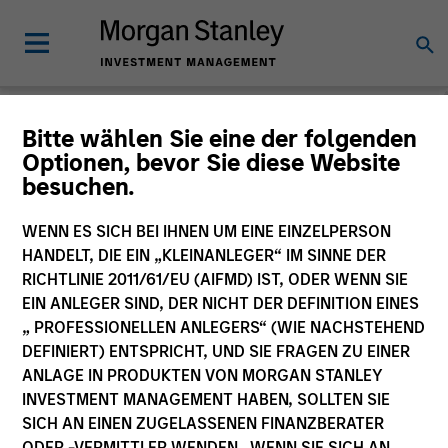
Morgan Stanley
Bitte wählen Sie eine der folgenden
Optionen, bevor Sie diese Website
Investment Funds
besuchen.
Änderung des Fondsvehikels
WENN ES SICH BEI IHNEN UM EINE EINZELPERSON
HANDELT, DIE EIN „KLEINANLEGER“ IM SINNE DER
RICHTLINIE 2011/61/EU (AIFMD) IST, ODER WENN SIE
EIN ANLEGER SIND, DER NICHT DER DEFINITION EINES
„ PROFESSIONELLEN ANLEGERS“ (WIE NACHSTEHEND
DEFINIERT) ENTSPRICHT, UND SIE FRAGEN ZU EINER
ANLAGE IN PRODUKTEN VON MORGAN STANLEY
INVESTMENT MANAGEMENT HABEN, SOLLTEN SIE
SICH AN EINEN ZUGELASSENEN FINANZBERATER
Dieses Dokument ist ein Marketingdokument.
ODER -VERMITTLER WENDEN. WENN SIE SICH AN