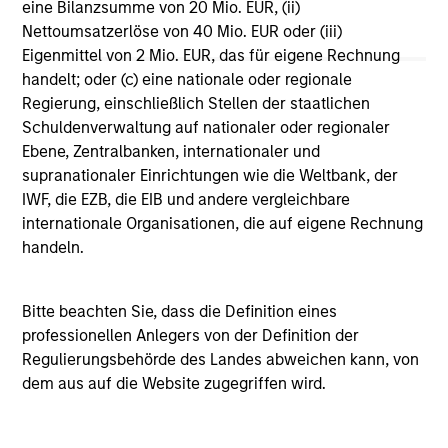
eine Bilanzsumme von 20 Mio. EUR, (ii)
Vergleichszwecken zu einer Kategorie zusammengefasst.
Nettoumsatzerlöse von 40 Mio. EUR oder (iii)
Das Rating wird anhand der Morningstar Risk-Adjusted
Return (MRAR) berechnet, eine Kennzahl, die die
Eigenmittel von 2 Mio. EUR, das für eigene Rechnung
Schwankungen der monatlichen Überschussrendite eines
handelt; oder (c) eine nationale oder regionale
verwalteten Produkts berücksichtigt. Dabei wird
Regierung, einschließlich Stellen der staatlichen
besonderes Gewicht auf die negativen
Performanceschwankungen und eine beständige
Schuldenverwaltung auf nationaler oder regionaler
Wertentwicklung gelegt. Die besten 10% der Produkte in
Ebene, Zentralbanken, internationaler und
jeder Kategorie erhalten 5 Sterne, die nächsten 22,5% 4
supranationaler Einrichtungen wie die Weltbank, der
Sterne, die nächsten 35% 3 Sterne, die nächsten 22,5% 2
IWF, die EZB, die EIB und andere vergleichbare
Sterne und die unteren 10% 1 Stern. Das Morningstar-
Gesamtrating für ein verwaltetes Produkt ergibt sich aus
internationale Organisationen, die auf eigene Rechnung
dem gewichteten Durchschnitt der Morningstar-Ratings
handeln.
über drei, fünf und zehn Jahre (sofern vorhanden). Die
Gewichtungen sind: 100% Drei-Jahres-Rating für
Gesamtrenditen von 36–59 Monaten, 60% Fünf-Jahres-
Bitte beachten Sie, dass die Definition eines
Rating/40% Drei-Jahres-Rating für Gesamtrenditen von 60–
professionellen Anlegers von der Definition der
119 Monaten und 50% Zehn-Jahres-Rating/30% Fünf-
Jahres-Rating/20% Drei-Jahres-Rating für Gesamtrenditen
Regulierungsbehörde des Landes abweichen kann, von
von mindestens 120 Monaten. Zwar scheint die Formel für
dem aus auf die Website zugegriffen wird.
das Zehn-Jahres-Gesamtrating den Zehn-Jahres-Zeitraum
am stärksten zu gewichten, jedoch wirkt sich der jüngste
Drei-Jahres-Zeitraum am stärksten aus, da er in alle drei