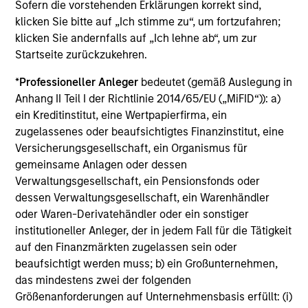
Die auf dieser Webseite verfügbaren Unterlagen beziehen
Sofern die vorstehenden Erklärungen korrekt sind,
sich auf mehrere Teilfonds der Morgan Stanley Investment
klicken Sie bitte auf „Ich stimme zu“, um fortzufahren;
Management Funds-Reihe. Bitte beachten Sie, dass nicht
klicken Sie andernfalls auf „Ich lehne ab“, um zur
alle Teilfonds in allen Ländern verfügbar sind und Teilfonds
Startseite zurückzukehren.
nicht für Personen mit Wohnsitz in Ländern verfügbar sind,
in denen die Weitergabe bzw. Verfügbarkeit des Materials
den jeweils geltenden Gesetzen oder Vorschriften
*
Professioneller Anleger
bedeutet (gemäß Auslegung in
zuwiderlaufen würde.
Anhang II Teil I der Richtlinie 2014/65/EU („MiFID“)): a)
ein Kreditinstitut, eine Wertpapierfirma, ein
Je höher die Kategorie (1-7), desto höher ist der mögliche
Ertrag, aber auch das Risiko, den ursprünglich angelegten
zugelassenes oder beaufsichtigtes Finanzinstitut, eine
Betrag zu verlieren. Kategorie 1 bedeutet nicht, dass es sich
Versicherungsgesellschaft, ein Organismus für
um eine risikofreie Anlage handelt. Bitte beachten Sie die
gemeinsame Anlagen oder dessen
BasisInformationsBlatt („BIB“) des Fonds unter Ressourcen,
Verwaltungsgesellschaft, ein Pensionsfonds oder
die Risikoeinstufungen und -hinweise für die einzelnen
Anlageklassen enthalten.
dessen Verwaltungsgesellschaft, ein Warenhändler
oder Waren-Derivatehändler oder ein sonstiger
1
Das
Morningstar Rating™
(Sterne-Rating) für Fonds wird
institutioneller Anleger, der in jedem Fall für die Tätigkeit
für Vermögensverwaltungsprodukte (wie Investmentfonds,
auf den Finanzmärkten zugelassen sein oder
Variable-Annuity- und Variable-Life-Unterkonten (variable
beaufsichtigt werden muss; b) ein Großunternehmen,
Renten- und Lebensversicherung), börsennotierte Fonds,
geschlossene Fonds und separate Konten) berechnet, die
das mindestens zwei der folgenden
seit mindestens drei Jahren existieren. Börsennotierte
Größenanforderungen auf Unternehmensbasis erfüllt: (i)
Fonds und offene Investmentfonds werden zu