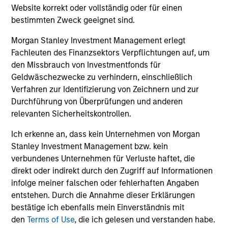
und der Rücknahme von Anteilen anfallen, werden nicht
Website korrekt oder vollständig oder für einen
berücksichtigt. Alle Performance- und Index-Daten
bestimmten Zweck geeignet sind.
stammen von Morgan Stanley Investment Management
Limited („MSIM Ltd.”).
Morgan Stanley Investment Management erlegt
Der Wert der Anlagen und der mit ihnen erzielten Erträge
Fachleuten des Finanzsektors Verpflichtungen auf, um
können sowohl steigen als auch fallen. Es ist daher
den Missbrauch von Investmentfonds für
möglich, dass Anleger das ursprünglich investierte Kapital
Geldwäschezwecke zu verhindern, einschließlich
nicht in voller Höhe zurückerhalten.
Verfahren zur Identifizierung von Zeichnern und zur
Die Performance versteht sich nach Abzug der Gebühren.
Durchführung von Überprüfungen und anderen
Die Angaben zur Performance des laufenden Jahres sind
relevanten Sicherheitskontrollen.
nicht annualisiert. Die Performance von anderen
Anteilsklassen (sofern angeboten) kann abweichen. Setzen
Ich erkenne an, dass kein Unternehmen von Morgan
Sie sich bitte gründlich mit den Anlagezielen und -risiken
sowie den Kosten und Gebühren des Fonds auseinander,
Stanley Investment Management bzw. kein
bevor Sie eine Anlageentscheidung treffen.
verbundenes Unternehmen für Verluste haftet, die
direkt oder indirekt durch den Zugriff auf Informationen
Der Einsatz von Fremdkapital erhöht die Risiken, so dass
infolge meiner falschen oder fehlerhaften Angaben
eine relativ kleine Bewegung im Wert einer Anlage zu einer
unverhältnismäßig großen Bewegung, sowohl im negativen
entstehen. Durch die Annahme dieser Erklärungen
als auch im positiven Sinne, im Wert dieser Anlage und
bestätige ich ebenfalls mein Einverständnis mit
damit auch im Wert des Fonds führen kann.
den
Terms of Use
, die ich gelesen und verstanden habe.