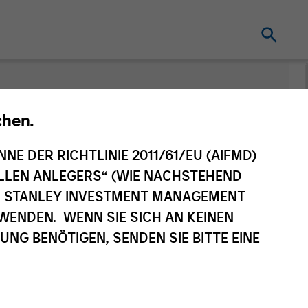
nt
Änderung des
chen.
Fondsvehikels
NNE DER RICHTLINIE 2011/61/EU (AIFMD)
NELLEN ANLEGERS“ (WIE NACHSTEHEND
AN STANLEY INVESTMENT MANAGEMENT
WENDEN. WENN SIE SICH AN KEINEN
G BENÖTIGEN, SENDEN SIE BITTE EINE
eilsklasse