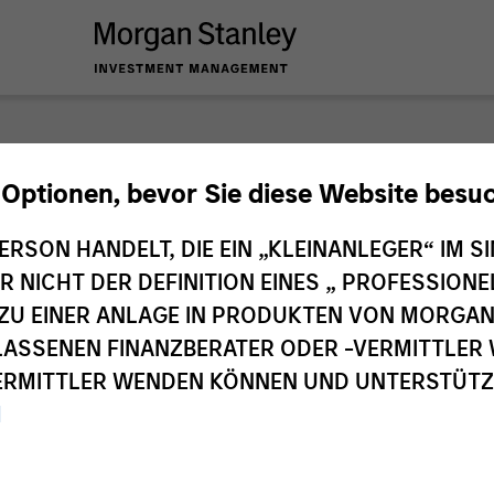
nley Investme
 Optionen, bevor Sie diese Website besu
ERSON HANDELT, DIE EIN „KLEINANLEGER“ IM SI
DER NICHT DER DEFINITION EINES „ PROFESSIO
EN ZU EINER ANLAGE IN PRODUKTEN VON MORG
ELASSENEN FINANZBERATER ODER -VERMITTLER 
RMITTLER WENDEN KÖNNEN UND UNTERSTÜTZUN
M
Investmentteams
Ant
1