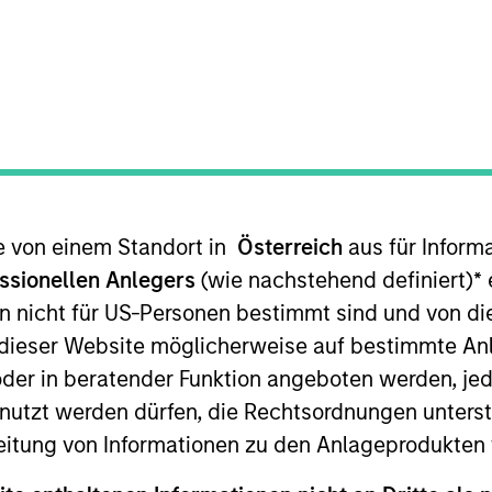
sslicher Indikator für die künftige Wertentwicklung. Die Ren
te von einem Standort in
Österreich
aus für Inform
Nettoinventarwerte (NIW) berechnet. Alle Performance- und
ssionellen Anlegers
(wie nachstehend definiert)
*
e
n nicht für US-Personen bestimmt sind und von die
ie Renditen des Kalenderjahres zu erhalten.
n dieser Website möglicherweise auf bestimmte A
er in beratender Funktion angeboten werden, jedo
tzt werden dürfen, die Rechtsordnungen unterste
eitung von Informationen zu den Anlageprodukten 