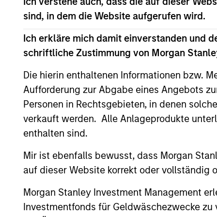
Ich verstehe auch, dass die auf dieser Webs
Dieses Material enthält Informationen über die Teilfond
sind, in dem die Website aufgerufen wird.
Variable). (die „Gesellschaft“), die im Großherzogtum 
geänderten Fassung registriert ist. Die Gesellschaft is
Ich erkläre mich damit einverstanden und d
Anträge auf Anteile an den Teilfonds sollten erst gestel
schriftliche Zustimmung von Morgan Stanley
Document („KIID“), der Jahres- und Halbjahresbericht („
https://www.morganstanley.com/im/msinvf/index.html
v
Die hierin enthaltenen Informationen bzw. M
Centre, 6B route de Trèves, L-2633 Senningerberg, R.C.S. 
Aufforderung zur Abgabe eines Angebots zu
Informationen in Bezug auf Nachhaltigkeitsaspekte des 
Personen in Rechtsgebieten, in denen solch
Italienische Anleger sollten darüber hinaus das „Erweit
verkauft werden. Alle Anlageprodukte unter
Hongkong“ im Verkaufsprospekt beachten. Deutschsprachi
Halbjahresberichte sowie zusätzliche Informationen sind k
enthalten sind.
Général-Dufour, 1204 Genf, Schweiz. Die Schweizer Zahlst
Mir ist ebenfalls bewusst, dass Morgan Sta
Beendet die Verwaltungsgesellschaft des entsprechenden
registriert ist, so geschieht dies in Übereinstimmung mi
auf dieser Website korrekt oder vollständig
Mit dem Fonds verbundene Begriffe und Begriffsbestimm
Morgan Stanley Investment Management erle
Performanceangaben werden auf Basis der Nettoinventarw
Investmentfonds für Geldwäschezwecke zu ver
Anteilen anfallen, werden nicht berücksichtigt. Alle Pe