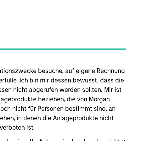
ZURÜCKSETZEN
dite kann infolge von Währungsschwankungen steigen oder
ationszwecke besuche, auf eigene Rechnung
 Index-Daten stammen von Morgan Stanley Investment
rfülle. Ich bin mir dessen bewusst, dass die
sen nicht abgerufen werden sollten. Mir ist
nlageprodukte beziehen, die von Morgan
ch nicht für Personen bestimmt sind, an
hen, in denen die Anlageprodukte nicht
verboten ist.