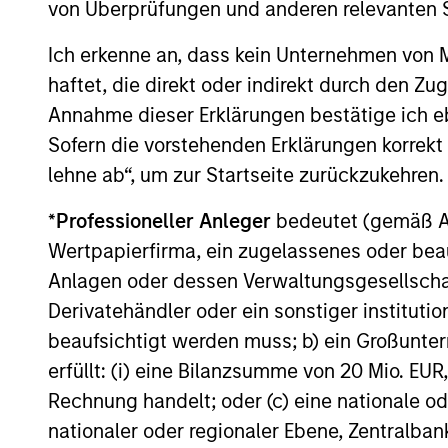
von Überprüfungen und anderen relevanten S
Der Wert der Anlagen und der mit ihnen erzielten Erträge k
voller Höhe zurückerhalten.
Ich erkenne an, dass kein Unternehmen von
Die Performance versteht sich nach Abzug der Gebühren. 
haftet, die direkt oder indirekt durch den Z
(sofern angeboten) kann abweichen. Setzen Sie sich bitte
Annahme dieser Erklärungen bestätige ich e
Anlageentscheidung treffen.
Sofern die vorstehenden Erklärungen korrekt s
Der Einsatz von Fremdkapital erhöht die Risiken, so dass
auch im positiven Sinne, im Wert dieser Anlage und damit
lehne ab“, um zur Startseite zurückzukehren.
Die auf dieser Webseite verfügbaren Unterlagen beziehen 
*
Professioneller Anleger
bedeutet (gemäß Ausl
Teilfonds in allen Ländern verfügbar sind und Teilfonds ni
jeweils geltenden Gesetzen oder Vorschriften zuwiderlau
Wertpapierfirma, ein zugelassenes oder beau
Je höher die Kategorie (1-7), desto höher ist der mögliche 
Anlagen oder dessen Verwaltungsgesellschaf
eine risikofreie Anlage handelt. Bitte beachten Sie die Ba
Derivatehändler oder ein sonstiger institutio
Anlageklassen enthalten.
beaufsichtigt werden muss; b) ein Großunt
1
Das
Morningstar Rating™
(Sterne-Rating) für Fonds wird
erfüllt: (i) eine Bilanzsumme von 20 Mio. EUR
Renten- und Lebensversicherung), börsennotierte Fonds, g
offene Investmentfonds werden zu Vergleichszwecken zu 
Rechnung handelt; oder (c) eine nationale od
eine Kennzahl, die die Schwankungen der monatlichen Übe
nationaler oder regionaler Ebene, Zentralban
Performanceschwankungen und eine beständige Wertentwick