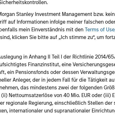
icherheitskontrollen.
önnen sowohl steigen als auch fallen. Es ist daher möglich, das
 Morgan Stanley Investment Management bzw. kein
Die Angaben zur Performance des laufenden Jahres sind nicht 
ugriff auf Informationen infolge meiner falschen od
 gründlich mit den Anlagezielen und -risiken sowie den Kosten
benfalls mein Einverständnis mit den
Terms of Use
ind, klicken Sie bitte auf „Ich stimme zu“, um fortz
 eine relativ kleine Bewegung im Wert einer Anlage zu einer u
 auch im Wert des Fonds führen kann.
sich auf mehrere Teilfonds der Morgan Stanley Investment Man
egung in Anhang II Teil I der Richtlinie 2014/65/EU
cht für Personen mit Wohnsitz in Ländern verfügbar sind, in de
fen würde.
fsichtigtes Finanzinstitut, eine Versicherungsge
Ertrag, aber auch das Risiko, den ursprünglich angelegten Betra
t, ein Pensionsfonds oder dessen Verwaltungsges
sisInformationsBlatt („BIB“) des Fonds unter Ressourcen, die Ri
neller Anleger, der in jedem Fall für die Tätigkeit
ernehmen, das mindestens zwei der folgenden Gr
 für Vermögensverwaltungsprodukte (wie Investmentfonds, Varia
, (ii) Nettoumsatzerlöse von 40 Mio. EUR oder (iii) 
eschlossene Fonds und separate Konten) berechnet, die seit mi
einer Kategorie zusammengefasst. Das Rating wird anhand der
er regionale Regierung, einschließlich Stellen de
rschussrendite eines verwalteten Produkts berücksichtigt. Da
ken, internationaler und supranationaler Einrichtun
lung gelegt. Die besten 10% der Produkte in jeder Kategorie 