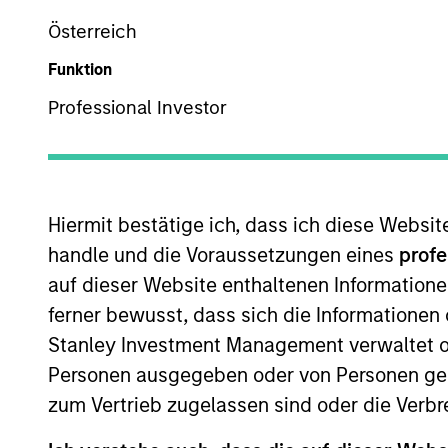
Österreich
Z
Funktion
Professional Investor
Dieses Dokument ist ein Marketingdokument.
Die Wertentwicklung in der Vergangenheit ist kein verlä
Hiermit bestätige ich, dass ich diese Websi
sinken. Alle Performanceangaben werden auf Basis der 
handle und die Voraussetzungen eines
profe
Management.
auf dieser Website enthaltenen Informatione
Klicken Sie auf den Fondsnamen, um Informationen über d
ferner bewusst, dass sich die Informatione
Stanley Investment Management verwaltet od
Personen ausgegeben oder von Personen genu
zum Vertrieb zugelassen sind oder die Verbr
*Basiswährung des Fonds