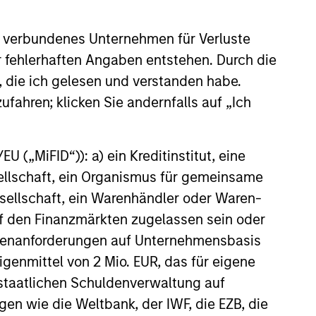
s Anleger das ursprünglich investierte Kapital nicht in
 verbundenes Unternehmen für Verluste
annualisiert. Die Performance von anderen Anteilsklassen
er fehlerhaften Angaben entstehen. Durch die
 und Gebühren des Fonds auseinander, bevor Sie eine
, die ich gelesen und verstanden habe.
ufahren; klicken Sie andernfalls auf „Ich
nverhältnismäßig großen Bewegung, sowohl im negativen als
agement Funds-Reihe. Bitte beachten Sie, dass nicht alle
 („MiFID“)): a) ein Kreditinstitut, eine
nen die Weitergabe bzw. Verfügbarkeit des Materials den
sellschaft, ein Organismus für gemeinsame
g zu verlieren. Kategorie 1 bedeutet nicht, dass es sich um
ellschaft, ein Warenhändler oder Waren-
sikoeinstufungen und -hinweise für die einzelnen
 auf den Finanzmärkten zugelassen sein oder
ößenanforderungen auf Unternehmensbasis
ble-Annuity- und Variable-Life-Unterkonten (variable
Eigenmittel von 2 Mio. EUR, das für eigene
ndestens drei Jahren existieren. Börsennotierte Fonds und
 Morningstar Risk-Adjusted Return (MRAR) berechnet,
r staatlichen Schuldenverwaltung auf
bei wird besonderes Gewicht auf die negativen
gen wie die Weltbank, der IWF, die EZB, die
erhalten 5 Sterne, die nächsten 22,5% 4 Sterne, die