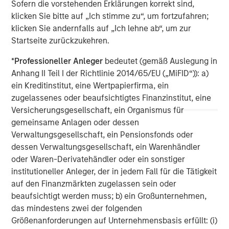
Sofern die vorstehenden Erklärungen korrekt sind,
services firm providing a wide range of investment
klicken Sie bitte auf „Ich stimme zu“, um fortzufahren;
banking, securities, wealth management and investment
klicken Sie andernfalls auf „Ich lehne ab“, um zur
management services. With offices in 42 countries, the
Startseite zurückzukehren.
Firm’s employees serve clients worldwide including
corporations, governments, institutions and individuals.
*
Professioneller Anleger
bedeutet (gemäß Auslegung in
For further information about Morgan Stanley, please visit
Anhang II Teil I der Richtlinie 2014/65/EU („MiFID“)): a)
www.morganstanley.com
.
ein Kreditinstitut, eine Wertpapierfirma, ein
zugelassenes oder beaufsichtigtes Finanzinstitut, eine
Morgan Stanley Real Estate Investing
Versicherungsgesellschaft, ein Organismus für
gemeinsame Anlagen oder dessen
Morgan Stanley Real Estate Investing (MSREI) manages
Verwaltungsgesellschaft, ein Pensionsfonds oder
global value-add / opportunistic and regional core / core-
dessen Verwaltungsgesellschaft, ein Warenhändler
plus real estate investment strategies. The team's
oder Waren-Derivatehändler oder ein sonstiger
experience encompasses a broad array of asset classes,
institutioneller Anleger, der in jedem Fall für die Tätigkeit
geographic regions and investment themes across all
auf den Finanzmärkten zugelassen sein oder
phases of the real estate cycle.
beaufsichtigt werden muss; b) ein Großunternehmen,
das mindestens zwei der folgenden
Größenanforderungen auf Unternehmensbasis erfüllt: (i)