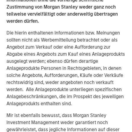
benefits of net lease, we expect U.S. industrial to benefit
Zustimmung von Morgan Stanley weder ganz noch
from the continued supply chain realignment, including
teilweise vervielfältigt oder anderweitig übertragen
increased onshoring of manufacturing.”
werden dürfen.
About Morgan Stanley Real Estate Investing
Die hierin enthaltenen Informationen bzw. Meinungen
sollten nicht als Werbemitteilung betrachtet oder als
Morgan Stanley Real Estate Investing (MSREI) is the global
Angebot zum Verkauf oder eine Aufforderung zur
private real estate investment management business of
Abgabe eines Angebots zum Kauf eines Anlageprodukts
Morgan Stanley. One of the most active property
ausgelegt werden; ebenso dürfen derartige
investors in the world for over three decades, MSREI
Anlageprodukte Personen in Rechtsgebieten, in denen
employs a patient, disciplined approach through global
solche Angebote, Aufforderungen, Käufe oder Verkäufe
value-add / opportunistic and regional core / core-plus
rechtswidrig sind, weder angeboten noch verkauft
real estate investment strategies. With 17 offices
werden. Alle Anlageprodukte unterliegen spezifischen
throughout the U.S., Europe and Asia, regional teams of
Anlagebeschränkungen, die im Prospekt des jeweiligen
dedicated real estate professionals combine a unique
Anlageprodukts enthalten sind.
global perspective with local presence and significant
transaction execution expertise. MSREI currently
Mir ist ebenfalls bewusst, dass Morgan Stanley
manages $54 billion of gross real estate assets
Investment Management weder garantiert noch
worldwide on behalf of its clients.
gewährleistet, dass jegliche Informationen auf dieser