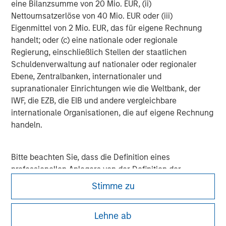
MSIM Spokesperson
eine Bilanzsumme von 20 Mio. EUR, (ii)
Nettoumsatzerlöse von 40 Mio. EUR oder (iii)
Eigenmittel von 2 Mio. EUR, das für eigene Rechnung
handelt; oder (c) eine nationale oder regionale
Regierung, einschließlich Stellen der staatlichen
Lauren Hochfelder
Schuldenverwaltung auf nationaler oder regionaler
Managing Director
Ebene, Zentralbanken, internationaler und
supranationaler Einrichtungen wie die Weltbank, der
IWF, die EZB, die EIB und andere vergleichbare
internationale Organisationen, die auf eigene Rechnung
handeln.
Bitte beachten Sie, dass die Definition eines
professionellen Anlegers von der Definition der
Regulierungsbehörde des Landes abweichen kann, von
Stimme zu
dem aus auf die Website zugegriffen wird.
Lehne ab