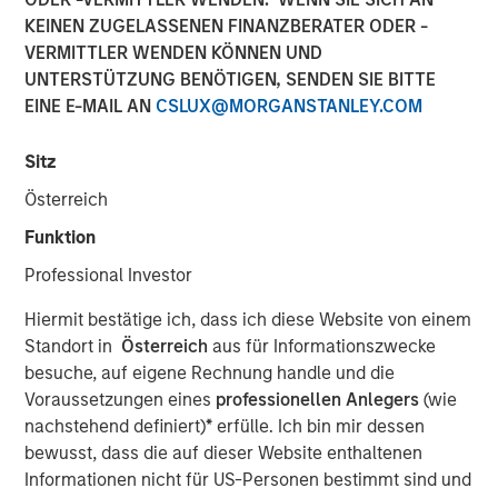
KEINEN ZUGELASSENEN FINANZBERATER ODER -
06 NOVEMBER 2025
VERMITTLER WENDEN KÖNNEN UND
UNTERSTÜTZUNG BENÖTIGEN, SENDEN SIE BITTE
EINE E-MAIL AN
CSLUX@MORGANSTANLEY.COM
Sitz
NEW YORK — November 6, 2025
Österreich
Funktion
Morgan Stanley Investment Management, through
investment funds managed by Morgan Stanley Real
Professional Investor
Estate Investing (MSREI), announced today the acquisition
Hiermit bestätige ich, dass ich diese Website von einem
of an industrial outdoor storage (IOS) facility located in
Standort in
Österreich
aus für Informationszwecke
Southern California for approximately $92 million. The
besuche, auf eigene Rechnung handle und die
property is subject to a long-term absolute triple net
Voraussetzungen eines
professionellen Anlegers
(wie
lease with Oldcastle Infrastructure, a subsidiary of CRH
nachstehend definiert)
*
erfülle. Ich bin mir dessen
plc, the world’s largest building materials company.
bewusst, dass die auf dieser Website enthaltenen
Commenting on the transaction, Will Milam, Head of U.S.
Informationen nicht für US-Personen bestimmt sind und