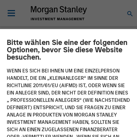
Bitte wählen Sie eine der folgenden
NEWSROOM
Optionen, bevor Sie diese Website
besuchen.
Morgan Stanley Real Estate
Investing Acquires
WENN ES SICH BEI IHNEN UM EINE EINZELPERSON
HANDELT, DIE EIN „KLEINANLEGER“ IM SINNE DER
Southern California
RICHTLINIE 2011/61/EU (AIFMD) IST, ODER WENN SIE
EIN ANLEGER SIND, DER NICHT DER DEFINITION EINES
Industrial Outdoor Storage
„ PROFESSIONELLEN ANLEGERS“ (WIE NACHSTEHEND
Facility Triple Net Leased
DEFINIERT) ENTSPRICHT, UND SIE FRAGEN ZU EINER
ANLAGE IN PRODUKTEN VON MORGAN STANLEY
to Oldcastle Infrastructure
INVESTMENT MANAGEMENT HABEN, SOLLTEN SIE
for $92 Million
SICH AN EINEN ZUGELASSENEN FINANZBERATER
ODER -VERMITTLER WENDEN. WENN SIE SICH AN