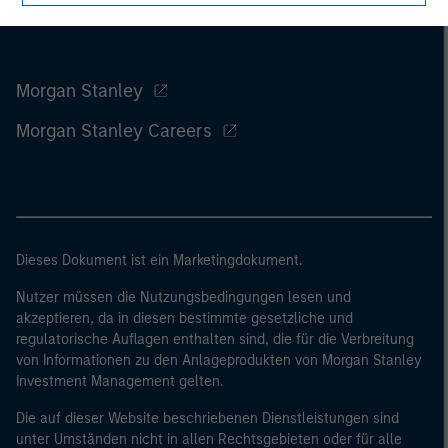
Morgan Stanley
Morgan Stanley Careers
Dieses Dokument ist ein Marketingdokument.
Nutzer müssen die Nutzungsbedingungen lesen und
akzeptieren, da in diesen bestimmte gesetzliche und
regulatorische Auflagen enthalten sind, die für die Verbreitung
von Informationen zu den Anlageprodukten von Morgan Stanley
Investment Management gelten.
Die auf dieser Website beschriebenen Dienstleistungen sind
unter Umständen nicht in allen Rechtsgebieten oder für alle