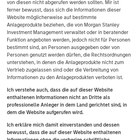
Investments at Morgan Stanley Real Estate Investing,
von diesen nicht abgerufen werden sollten. Mir ist
said: “This acquisition exemplifies MSREI’s strategy of
ferner bewusst, dass sich die Informationen dieser
sourcing and securing institutional-quality net lease
Website möglicherweise auf bestimmte
investments in core logistics markets. The IOS facility is a
Anlageprodukte beziehen, die von Morgan Stanley
mission-critical asset for Oldcastle and a cornerstone for
Investment Management verwaltet oder in beratender
regional infrastructure supply. We are excited to partner
Funktion angeboten werden, jedoch nicht für Personen
with them to support their long-term operational needs in
bestimmt sind, an Personen ausgegeben oder von
Southern California.”
Personen genutzt werden dürfen, die Rechtsordnungen
unterstehen, in denen die Anlageprodukte nicht zum
Located in Fontana, CA’s Southwest Industrial Park, the
Vertrieb zugelassen sind oder die Verbreitung von
rare 26-acre parcel is unique in scale, with virtually no
Informationen zu den Anlageprodukten verboten ist.
comparable IOS parcels available in the region. Oldcastle
has operated at this location for over 30 years.
Ich verstehe auch, dass die auf dieser Website
enthaltenen Informationen nicht an Dritte als
“By shifting property expenses, taxes, and maintenance
professionelle Anleger in dem Land gerichtet sind, in
obligations to the tenant, net lease structures mitigate
dem die Website aufgerufen wird.
real estate owners’ exposure to volatility and unexpected
costs, making net lease cash flows among the most
Ich erkläre mich damit einverstanden und dessen
predictable in real estate,” said Lauren Hochfelder, Co-
bewusst, dass die auf dieser Website enthaltenen
CEO of Morgan Stanley Real Estate Investing. “Beyond the
Informationen ohne die vorherige schriftliche