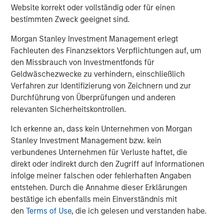
Website korrekt oder vollständig oder für einen
About Morgan Stanley Investment Management
bestimmten Zweck geeignet sind.
Morgan Stanley Investment Management, together with
Morgan Stanley Investment Management erlegt
its investment advisory affiliates, has more than 1,400
Fachleuten des Finanzsektors Verpflichtungen auf, um
investment professionals around the world and $1.8
den Missbrauch von Investmentfonds für
trillion in assets under management or supervision as of
Geldwäschezwecke zu verhindern, einschließlich
September 30, 2025. Morgan Stanley Investment
Verfahren zur Identifizierung von Zeichnern und zur
Management strives to provide strong long-term
Durchführung von Überprüfungen und anderen
investment performance, outstanding service, and a
relevanten Sicherheitskontrollen.
comprehensive suite of investment management
solutions to a diverse client base, which includes
Ich erkenne an, dass kein Unternehmen von Morgan
governments, institutions, corporations and individuals
Stanley Investment Management bzw. kein
worldwide. For further information about Morgan Stanley
verbundenes Unternehmen für Verluste haftet, die
Investment Management, please visit
direkt oder indirekt durch den Zugriff auf Informationen
www.morganstanley.com/im
.
infolge meiner falschen oder fehlerhaften Angaben
entstehen. Durch die Annahme dieser Erklärungen
About Morgan Stanley
bestätige ich ebenfalls mein Einverständnis mit
den
Terms of Use
, die ich gelesen und verstanden habe.
Morgan Stanley (NYSE: MS) is a leading global financial