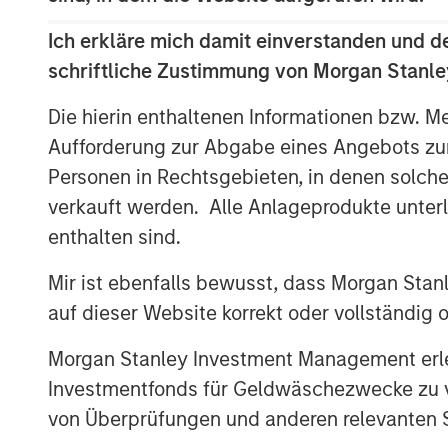
enhance the user experience and partner
Ich erkläre mich damit einverstanden und d
platform’s proprietary A.I. and machine l
schriftliche Zustimmung von Morgan Stanley
growing the app’s user base; and hiring t
of hypergrowth.
Die hierin enthaltenen Informationen bzw. M
Aufforderung zur Abgabe eines Angebots zu
“Fetch is transforming the way brands a
biggest problems in advertising,” said We
Personen in Rechtsgebieten, in denen solch
“This financing will allow us to innovate 
verkauft werden. Alle Anlageprodukte unter
bring our platform to more brands and m
enthalten sind.
Fetch continues to attract top talent fr
Mir ist ebenfalls bewusst, dass Morgan Sta
hiring Sean Han (Chief Accounting Office
auf dieser Website korrekt oder vollständig
Partner Marketing), Marc Bearman (Gener
(SVP, Data Engineering), and Aitan Weinb
Morgan Stanley Investment Management erle
whose previous experience includes Googl
Investmentfonds für Geldwäschezwecke zu ver
Uber, Mastercard and other industry giant
von Überprüfungen und anderen relevanten S
investments in 2024, Fetch aims to further