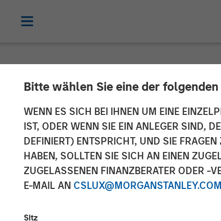
NEWSROOM
Bitte wählen Sie eine der folgenden
Fetch Secures 
WENN ES SICH BEI IHNEN UM EINE EINZELP
IST, ODER WENN SIE EIN ANLEGER SIND, 
Private Credit 
DEFINIERT) ENTSPRICHT, UND SIE FRAG
HABEN, SOLLTEN SIE SICH AN EINEN ZUG
Signaling Str
ZUGELASSENEN FINANZBERATER ODER -VE
E-MAIL AN
CSLUX@MORGANSTANLEY.CO
20 MÄRZ 2024
Sitz