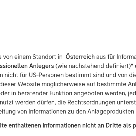
n industry-leading talent will
et share
M EDT
te von einem Standort in
Österreich
aus für Inform
d $50 million in debt financing from
ssionellen Anlegers
(wie nachstehend definiert)
*
e
ey Private Credit. This infusion of
n nicht für US-Personen bestimmt sind und von die
 of aggressive growth as the now-
n dieser Website möglicherweise auf bestimmte A
ey to become the world’s first
er in beratender Funktion angeboten werden, jedo
tzt werden dürfen, die Rechtsordnungen unterste
 the company has continued to grow at a
eitung von Informationen zu den Anlageprodukten 
conditions, a milestone that shows the
ite enthaltenen Informationen nicht an Dritte als 
s and users on the platform. Fetch will
ess on four axes: product innovation to