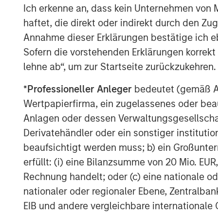
workforce capable of driving innovation a
Ich erkenne an, dass kein Unternehmen von
industry.
haftet, die direkt oder indirekt durch den Z
Annahme dieser Erklärungen bestätige ich e
“We’re thrilled to be working with Morga
Sofern die vorstehenden Erklärungen korrekt s
into our next phase of maturity,” said G
diversifying our capital structure, we ca
lehne ab“, um zur Startseite zurückzukehren.
our users and brand partners.”
*
Professioneller Anleger
bedeutet (gemäß Ausl
With this strategic financial move, Fetch 
Wertpapierfirma, ein zugelassenes oder beau
expansion as the company continues to ra
Anlagen oder dessen Verwaltungsgesellschaf
develop its network of brand partners ac
Derivatehändler oder ein sonstiger institutio
verticals.
beaufsichtigt werden muss; b) ein Großunt
“We are pleased to be Fetch’s financing 
erfüllt: (i) eine Bilanzsumme von 20 Mio. EUR
next phase of growth,” said Ashwin Kris
Rechnung handelt; oder (c) eine nationale od
Credit, Morgan Stanley Investment Manag
nationaler oder regionaler Ebene, Zentralban
an example of our ability to provide a fle
EIB und andere vergleichbare internationale
Fetch’s needs in the current operating en