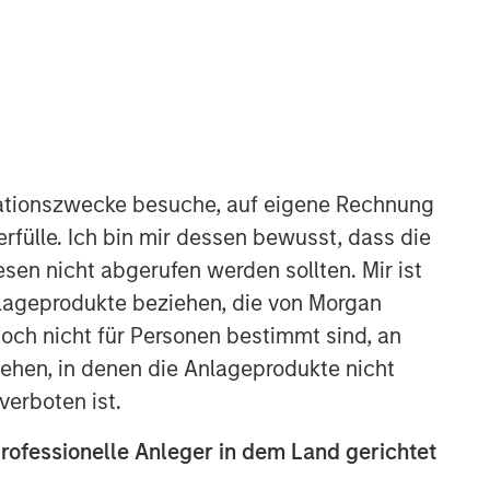
North America Private Credit
Integrated private credit platform
across Direct Lending and
ationszwecke besuche, auf eigene Rechnung
Opportunistic Credit strategies. Our
rfülle. Ich bin mir dessen bewusst, dass die
experienced team provides flexible,
sen nicht abgerufen werden sollten. Mir ist
patient, long-term capital to leading
owner-operated and private equity-
nlageprodukte beziehen, die von Morgan
backed businesses.
ch nicht für Personen bestimmt sind, an
hen, in denen die Anlageprodukte nicht
verboten ist.
professionelle Anleger in dem Land gerichtet