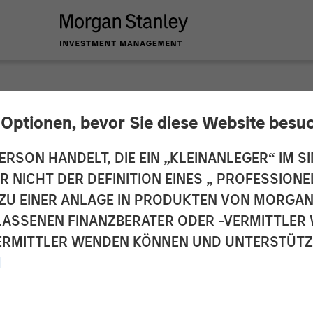
 Optionen, bevor Sie diese Website besu
$50 Million from M
ERSON HANDELT, DIE EIN „KLEINANLEGER“ IM SI
DER NICHT DER DEFINITION EINES „ PROFESSIO
After Achieving Profi
EN ZU EINER ANLAGE IN PRODUKTEN VON MORG
ELASSENEN FINANZBERATER ODER -VERMITTLER 
ong Growth Ahead
RMITTLER WENDEN KÖNNEN UND UNTERSTÜTZUN
M