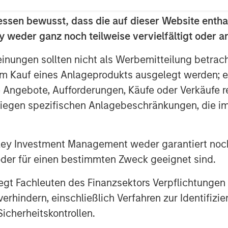
 success; further development in the
essen bewusst, dass die auf dieser Website entha
earning technologies; investment in
 weder ganz noch teilweise vervielfältigt oder 
op talent to shepherd this next phase
einungen sollten nicht als Werbemitteilung betrac
m Kauf eines Anlageprodukts ausgelegt werden; e
nd consumers connect and solving the
s Schroll, CEO & Founder of Fetch.
e Angebote, Aufforderungen, Käufe oder Verkäufe 
faster and supercharge our ability to
liegen spezifischen Anlagebeschränkungen, die i
ore households.”
om major tech companies, most recently
nley Investment Management weder garantiert noch
r), Win Sakdinan (General Manager,
 oder für einen bestimmten Zweck geeignet sind.
al Manager, Fetch Play), Raj Prazad
erg (SVP, Ads/Media Products), and
gt Fachleuten des Finanzsektors Verpflichtungen
e, Meta, Twitter, Pinterest, Snap,
hindern, einschließlich Verfahren zur Identifizi
s. With even greater talent
icherheitskontrollen.
 cultivate a diverse and skilled