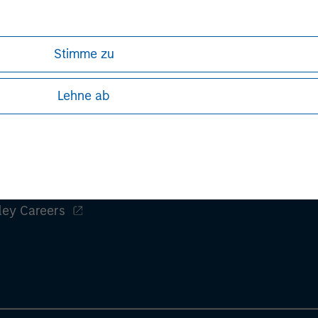
Managing Director
Stimme zu
Lehne ab
ley
ley Careers