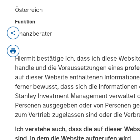
Österreich
Funktion
Evolved capital structure and investment i
Finanzberater
accelerate innovation and maximize mark
MADISON, Wis., March 20, 2024 9:00 A
Hiermit bestätige ich, dass ich diese Websi
Fetch
, America's Rewards App, has secure
handle und die Voraussetzungen eines
profe
investment funds managed by Morgan Stanl
auf dieser Website enthaltenen Informatione
capital will prime Fetch for another year
ferner bewusst, dass sich die Informatione
profitable company accelerates its journ
Stanley Investment Management verwaltet od
rewards-for-everything platform.
Personen ausgegeben oder von Personen genu
Fetch achieved profitability in Q4’23 as
zum Vertrieb zugelassen sind oder die Verbr
rapid rate despite challenging economic 
Ich verstehe auch, dass die auf dieser Webs
value Fetch is providing to brand partner
sind, in dem die Website aufgerufen wird.
leverage this funding to expand its busin