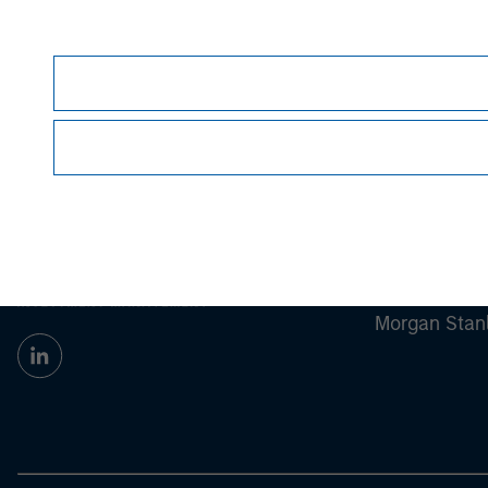
Managing Director
Morgan Stan
Morgan Stan