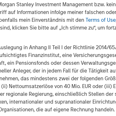
t the forefront of the technology
 Morgan Stanley Investment Management bzw. kein
ugriff auf Informationen infolge meiner falschen od
benfalls mein Einverständnis mit den
Terms of Use
n Stanley Private Credit as Fetch moves
ind, klicken Sie bitte auf „Ich stimme zu“, um fortz
ideon Oppenheimer, Fetch CFO. “Through
n maximize the value we are creating for
egung in Anhang II Teil I der Richtlinie 2014/65/EU
is setting the stage for continued
fsichtigtes Finanzinstitut, eine Versicherungsge
pidly scale its product offerings and
t, ein Pensionsfonds oder dessen Verwaltungsges
ross CPG, restaurant and retail
neller Anleger, der in jedem Fall für die Tätigkeit
ernehmen, das mindestens zwei der folgenden Gr
partner and support the company in its
, (ii) Nettoumsatzerlöse von 40 Mio. EUR oder (iii) 
hnan, co-Head of North America Private
er regionale Regierung, einschließlich Stellen de
ement. “This senior debt investment is
ken, internationaler und supranationaler Einrichtun
xible capital solution tailored to meet
 Organisationen, die auf eigene Rechnung handeln.
vironment.”