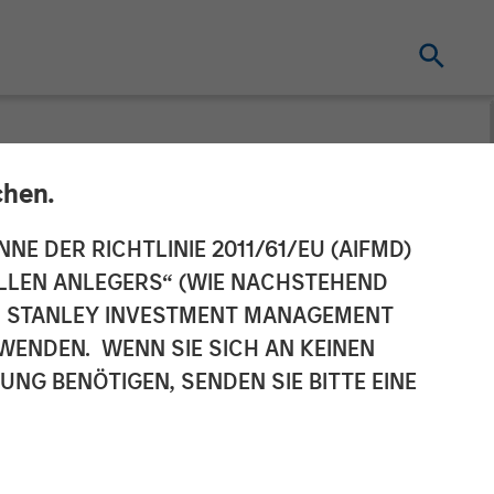
chen.
organ Stanley
NNE DER RICHTLINIE 2011/61/EU (AIFMD)
NELLEN ANLEGERS“ (WIE NACHSTEHEND
tability,
AN STANLEY INVESTMENT MANAGEMENT
WENDEN. WENN SIE SICH AN KEINEN
G BENÖTIGEN, SENDEN SIE BITTE EINE