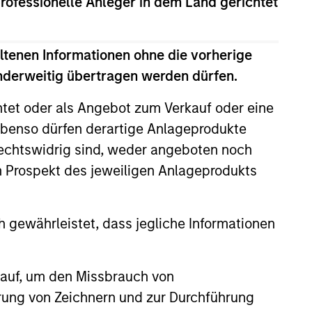
professionelle Anleger in dem Land gerichtet
n Stanley
tructure Partners Enters
ltenen Informationen ohne die vorherige
greement to Acquire
anderweitig übertragen werden dürfen.
tanley Investment Management
ty Stake in Nicollin
through investment funds managed
htet oder als Angebot zum Verkauf oder eine
onnement
 Stanley Infrastructure Partners
benso dürfen derartige Anlageprodukte
s private infrastructure investment
 today announced it has entered
rechtswidrig sind, weder angeboten noch
usivity and committed to complete
m Prospekt des jeweiligen Anlageprodukts
ition of a majority stake in
026
Environnement (Nicollin or the
, a family-owned French
 gewährleistet, dass jegliche Informationen
ntal platform focused on waste
 and sorting, urban street
and water-related solutions.
 auf, um den Missbrauch von
erung von Zeichnern und zur Durchführung