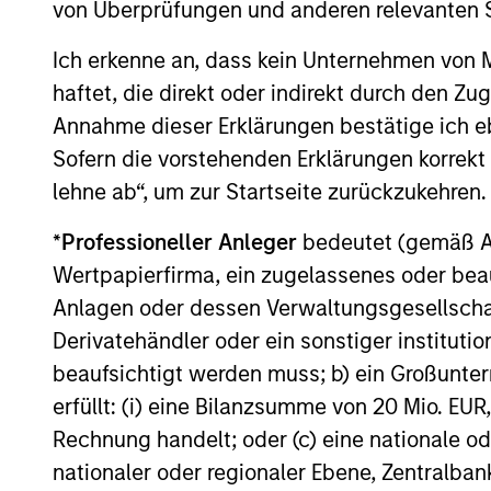
von Überprüfungen und anderen relevanten S
Ich erkenne an, dass kein Unternehmen von
haftet, die direkt oder indirekt durch den Z
PRESS RELEASE
Annahme dieser Erklärungen bestätige ich e
Sofern die vorstehenden Erklärungen korrekt s
Morgan Stanley
lehne ab“, um zur Startseite zurückzukehren.
Infrastructure Partners
Announces Investment in
*
Professioneller Anleger
bedeutet (gemäß Ausl
Morgan Stanley Investment Management
Greenlight Electricity Centre
(MSIM), through investment funds managed
Wertpapierfirma, ein zugelassenes oder beau
by Morgan Stanley Infrastructure Partners
Anlagen oder dessen Verwaltungsgesellschaf
(MSIP), its private infrastructure investment
Derivatehändler oder ein sonstiger institutio
platform, today announced an investment
beaufsichtigt werden muss; b) ein Großunt
in Greenlight Electricity Centre, a 932-
megawatt gas-fired combined cycle power
erfüllt: (i) eine Bilanzsumme von 20 Mio. EUR
06-JUL-2026
generation project in Sturgeon County,
Rechnung handelt; oder (c) eine nationale od
Alberta.
nationaler oder regionaler Ebene, Zentralban