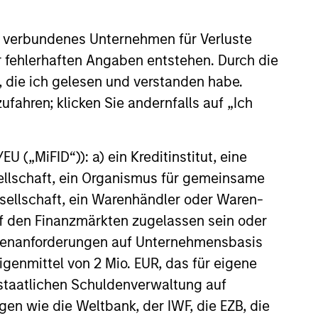
 verbundenes Unternehmen für Verluste
er fehlerhaften Angaben entstehen. Durch die
ELEASE
, die ich gelesen und verstanden habe.
ufahren; klicken Sie andernfalls auf „Ich
 Stanley Real Estate
ing Acquires Mission-
al Defense
 („MiFID“)): a) ein Kreditinstitut, eine
tanley Investment Management,
cturing Facility in
investment funds managed by
sellschaft, ein Organismus für gemeinsame
r Boston
anley Real Estate Investing
ellschaft, ein Warenhändler oder Waren-
announced today the acquisition
 auf den Finanzmärkten zugelassen sein oder
000-square-foot mission-critical
ößenanforderungen auf Unternehmensbasis
anufacturing facility located in
MA, approximately 40 miles south
Eigenmittel von 2 Mio. EUR, das für eigene
026
 The property is subject to a long-
r staatlichen Schuldenverwaltung auf
ute triple net lease with a
gen wie die Weltbank, der IWF, die EZB, die
efense contractor.