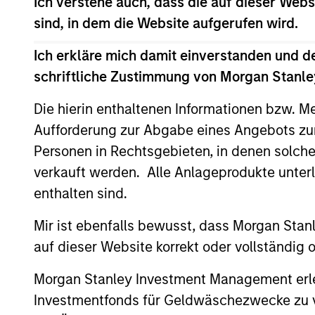
Ich verstehe auch, dass die auf dieser Webs
sind, in dem die Website aufgerufen wird.
Morgan Stanley
Infrastructure Partners to
Ich erkläre mich damit einverstanden und d
Acquire Epic Energy
schriftliche Zustimmung von Morgan Stanley
Morgan Stanley Investment Management,
through investment funds managed by
Die hierin enthaltenen Informationen bzw. M
Morgan Stanley Infrastructure Partners
Aufforderung zur Abgabe eines Angebots zu
(MSIP), its private infrastructure investment
platform, today announced that it has
Personen in Rechtsgebieten, in denen solch
agreed to acquire Epic Energy, an Australian
verkauft werden. Alle Anlageprodukte unter
gas pipeline operator. The transaction is
enthalten sind.
27-JUL-2026
expected to close in the second half of
2026, subject to customary regulatory
Mir ist ebenfalls bewusst, dass Morgan Sta
approvals.
auf dieser Website korrekt oder vollständig
Morgan Stanley Investment Management erle
Investmentfonds für Geldwäschezwecke zu ver