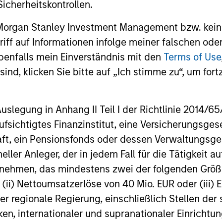
icherheitskontrollen.
 Morgan Stanley Investment Management bzw. kein
ugriff auf Informationen infolge meiner falschen od
PRESS RELEASE
PRESS R
benfalls mein Einverständnis mit den
Terms of Use
ind, klicken Sie bitte auf „Ich stimme zu“, um fortz
MSREI Acquires Metra Living
Morgan
from LQ in Partnership with
Invest
Ridgeback Group for 1.045
Critic
egung in Anhang II Teil I der Richtlinie 2014/65/EU
Morgan Stanley Investment Management,
Morgan S
Billion
Manufa
through investment funds managed by
through 
fsichtigtes Finanzinstitut, eine Versicherungsge
Greate
Morgan Stanley Real Estate Investing
Morgan St
t, ein Pensionsfonds oder dessen Verwaltungsges
(MSREI), alongside Ridgeback Group
(MSREI), 
neller Anleger, der in jedem Fall für die Tätigkeit
(Ridgeback), announced today the
of a 300,
ernehmen, das mindestens zwei der folgenden Gr
acquisition of the Private Rented Sector
defense m
(PRS) business of London & Quadrant
Taunton, 
, (ii) Nettoumsatzerlöse von 40 Mio. EUR oder (iii) 
16-JUN-2026
11-JUN-2
Housing Trust (L&Q), which trades as Metra
of Boston.
er regionale Regierung, einschließlich Stellen de
Living, for a total enterprise value of £1.045
term absol
ken, internationaler und supranationaler Einrichtun
billion.
leading d