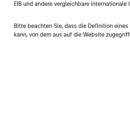
EIB und andere vergleichbare internationale
Bitte beachten Sie, dass die Definition ein
kann, von dem aus auf die Website zugegriff
PRESS RELEASE
Morgan Stanley Investment
Management introduces
Wealth Education Center
Morgan Stanley Investment Management
(MSIM) today announced the launch of the
Wealth Education Center, a centralized
education platform designed to help
financial advisors translate growing market,
tax and investment complexity into clear,