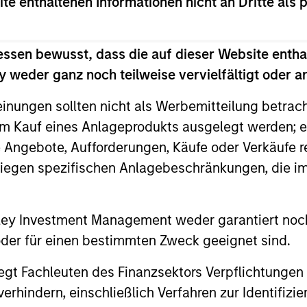
ite enthaltenen Informationen nicht an Dritte als 
Morgan Stanley Real Estate
Morga
Investing Announces
Infras
essen bewusst, dass die auf dieser Website entha
Acquisition of French
into A
 weder ganz noch teilweise vervielfältigt oder 
Morgan Stanley Investment Management,
Morgan S
Logistics Portfolio of Five
Majori
through investment funds managed by
(MSIM), 
einungen sollten nicht als Werbemitteilung betrac
Assets
Envir
Morgan Stanley Real Estate Investing
by Morgan
m Kauf eines Anlageprodukts ausgelegt werden; e
(MSREI), announced today the acquisition
(MSIP), it
of a portfolio of five French logistics assets.
platform,
e Angebote, Aufforderungen, Käufe oder Verkäufe 
The fully leased portfolio totals
into excl
liegen spezifischen Anlagebeschränkungen, die i
approximately 160,000 square meters
the acquis
24-JUL-2026
10-JUL-2
across established French logistics markets
Nicollin 
in Paris, Lille, Bordeaux, Nîmes and Tours.
Company)
nley Investment Management weder garantiert noch
environme
 oder für einen bestimmten Zweck geeignet sind.
collection
cleaning 
gt Fachleuten des Finanzsektors Verpflichtungen
hindern, einschließlich Verfahren zur Identifizi